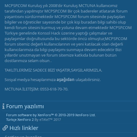
MCPSP.COM Kuruluş yılı 2008'dir Kuruluş MCTUNA kullanıcımız
tarafından yapılmıştır MCPSP.COM Bir çok badereler atlatarak forum
yaşantısını sürdürmektedir MCPSP.COM forum sitesinde paylaşılan
bilgiler ve öğreticiler sayesinde bir çok kişi buradan bilgi sahibi olup
kendi forum sitesini kurmuş ve yoluna devam etmektedir MCPSP.COM
Türkiye genelinde Konsol Hack üzerine yaptığı çalışmalar ve
paylaşımlar doğrultusunda bu sektörde öncü olmuştur,MCPSP.COM
forum sitemiz değerli kullanıcılarının ve yeni katılacak olan değerli
kullanıcılarımıza da bilgi paylaşımı sunmaya devam edecektir Bizi
yıllardır unutmayan ve forum sitemize katkıda bulunan bütün
dostlarımıza selam olsun .
TAKLİTLERİMİZ SADECE BİZİ YAŞATIR,SAYGILARIMIZLA.
Sosyal medya hesaplarımıza
aşağıdan
ulaşabilirsiniz.
MCTUNA İLETİŞİM: 0553-618-70-70.
Forum yazılımı
Forum software by XenForo™
© 2010-2019 XenForo Ltd.
Türkçe XenForo 2
By eTiKeT™ 2017
Hızlı linkler