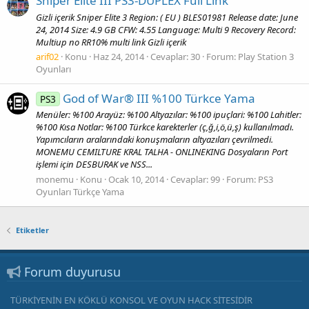
Sniper Elite III PS3-DUPLEX Full Link
Gizli içerik Sniper Elite 3 Region: ( EU ) BLES01981 Release date: June
24, 2014 Size: 4.9 GB CFW: 4.55 Language: Multi 9 Recovery Record:
Multiup no RR10% multi link Gizli içerik
arif02
Konu
Haz 24, 2014
Cevaplar: 30
Forum:
Play Station 3
Oyunları
God of War® III %100 Türkce Yama
PS3
Menüler: %100 Arayüz: %100 Altyazılar: %100 ipuçlari: %100 Lahitler:
%100 Kısa Notlar: %100 Türkce karekterler (ç,ğ,i,ö,ü,ş) kullanılmadı.
Yapımcıların aralarındaki konuşmaların altyazıları çevrilmedi.
MONEMU CEMILTURE KRAL TALHA - ONLINEKING Dosyaların Port
işlemi için DESBURAK ve NSS...
monemu
Konu
Ocak 10, 2014
Cevaplar: 99
Forum:
PS3
Oyunları Türkçe Yama
Etiketler
Forum duyurusu
TÜRKİYENİN EN KÖKLÜ KONSOL VE OYUN HACK SİTESİDİR