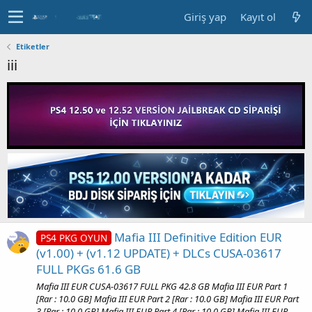
Giriş yap
Kayıt ol
Etiketler
iii
Mafia III Definitive Edition EUR
PS4 PKG OYUN
(v1.00) + (v1.12 UPDATE) + DLCs CUSA-03617
FULL PKGs 61.6 GB
Mafia III EUR CUSA-03617 FULL PKG 42.8 GB Mafia III EUR Part 1
[Rar : 10.0 GB] Mafia III EUR Part 2 [Rar : 10.0 GB] Mafia III EUR Part
3 [Rar : 10.0 GB] Mafia III EUR Part 4 [Rar : 10.0 GB] Mafia III EUR