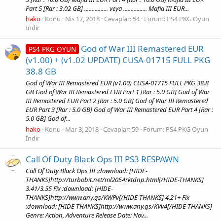
Part 5 [Rar : 3.02 GB] ................ veya ................ Mafia III EUR...
hako
Konu
Nis 17, 2018
Cevaplar: 54
Forum:
PS4 PKG Oyun
İndir
God of War III Remastered EUR
PS4 PKG OYUN
(v1.00) + (v1.02 UPDATE) CUSA-01715 FULL PKG
38.8 GB
God of War III Remastered EUR (v1.00) CUSA-01715 FULL PKG 38.8
GB God of War III Remastered EUR Part 1 [Rar : 5.0 GB] God of War
III Remastered EUR Part 2 [Rar : 5.0 GB] God of War III Remastered
EUR Part 3 [Rar : 5.0 GB] God of War III Remastered EUR Part 4 [Rar :
5.0 GB] God of...
hako
Konu
Mar 3, 2018
Cevaplar: 59
Forum:
PS4 PKG Oyun
İndir
Call Of Duty Black Ops III PS3 RESPAWN
Call Of Duty Black Ops III :download: [HIDE-
THANKS]http://turbobit.net/ml2054rktdnp.html[/HIDE-THANKS]
3.41/3.55 Fix :download: [HIDE-
THANKS]http://www.any.gs/KWPv[/HIDE-THANKS] 4.21+ Fix
:download: [HIDE-THANKS]http://www.any.gs/KVv4[/HIDE-THANKS]
Genre: Action, Adventure Release Date: Nov...