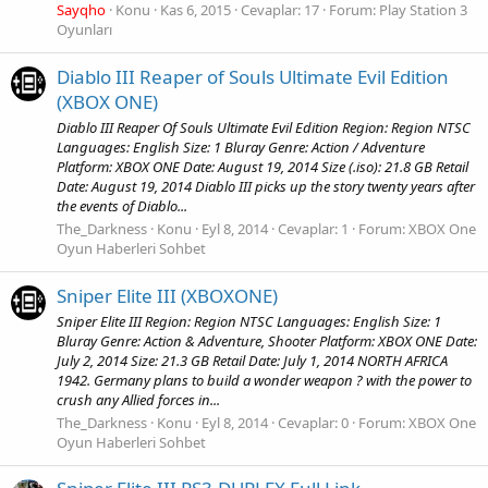
Sayqho
Konu
Kas 6, 2015
Cevaplar: 17
Forum:
Play Station 3
Oyunları
Diablo III Reaper of Souls Ultimate Evil Edition
(XBOX ONE)
Diablo III Reaper Of Souls Ultimate Evil Edition Region: Region NTSC
Languages: English Size: 1 Bluray Genre: Action / Adventure
Platform: XBOX ONE Date: August 19, 2014 Size (.iso): 21.8 GB Retail
Date: August 19, 2014 Diablo III picks up the story twenty years after
the events of Diablo...
The_Darkness
Konu
Eyl 8, 2014
Cevaplar: 1
Forum:
XBOX One
Oyun Haberleri Sohbet
Sniper Elite III (XBOXONE)
Sniper Elite III Region: Region NTSC Languages: English Size: 1
Bluray Genre: Action & Adventure, Shooter Platform: XBOX ONE Date:
July 2, 2014 Size: 21.3 GB Retail Date: July 1, 2014 NORTH AFRICA
1942. Germany plans to build a wonder weapon ? with the power to
crush any Allied forces in...
The_Darkness
Konu
Eyl 8, 2014
Cevaplar: 0
Forum:
XBOX One
Oyun Haberleri Sohbet