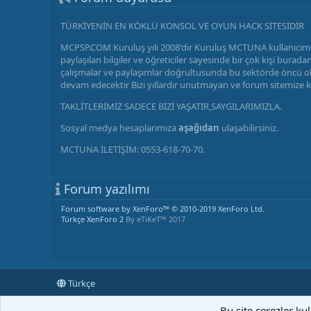
TÜRKİYENİN EN KÖKLÜ KONSOL VE OYUN HACK SİTESİDİR
MCPSP.COM Kuruluş yılı 2008'dir Kuruluş MCTUNA kullanıcımı
paylaşılan bilgiler ve öğreticiler sayesinde bir çok kişi bu
çalışmalar ve paylaşımlar doğrultusunda bu sektörde öncü olm
devam edecektir Bizi yıllardır unutmayan ve forum sitemize 
TAKLİTLERİMİZ SADECE BİZİ YAŞATIR,SAYGILARIMIZLA.
Sosyal medya hesaplarımıza
aşağıdan
ulaşabilirsiniz.
MCTUNA İLETİŞİM: 0553-618-70-70.
Forum yazılımı
Forum software by XenForo™
© 2010-2019 XenForo Ltd.
Türkçe XenForo 2
By eTiKeT™ 2017
Türkçe
Bu site çerezler ku