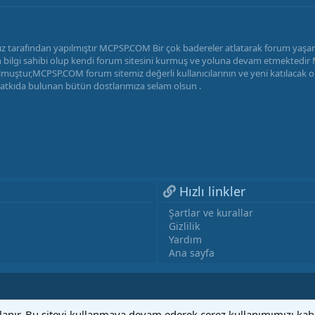
z tarafından yapılmıştır MCPSP.COM Bir çok badereler atlatarak forum yaş
radan bilgi sahibi olup kendi forum sitesini kurmuş ve yoluna devam etmekted
uştur,MCPSP.COM forum sitemiz değerli kullanıcılarının ve yeni katılacak ola
katkıda bulunan bütün dostlarımıza selam olsun .
Hızlı linkler
Şartlar ve kurallar
Gizlilik
Yardım
Ana sayfa
llanır. Bu siteyi kullanmaya devam ederek çerez kullanımımızı ka