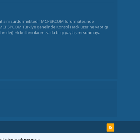
antısını sürdürmektedir MCPSP.COM forum sitesinde
ir MCPSP.COM Türkiye genelinde Konsol Hack üzerine yaptığı
n değerli kullanıcılarımıza da bilgi paylaşımı sunmaya
bul etmiş olursunuz.