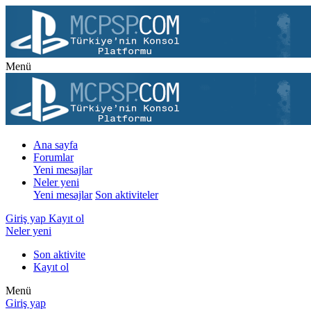
Menü
Ana sayfa
Forumlar
Yeni mesajlar
Neler yeni
Yeni mesajlar
Son aktiviteler
Giriş yap
Kayıt ol
Neler yeni
Son aktivite
Kayıt ol
Menü
Giriş yap