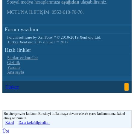
Sosyal medya hesaplarımıza
aşağıdan
ulaşabilirsiniz.
MCTUNA İLETİŞİM: 0553-618-70-70.
Forum yazılımı
Forum software by XenForo™
© 2010-2019 XenForo Ltd.
Türkçe XenForo 2
By eTiKeT™ 2017
Hızlı linkler
Şartlar ve kurallar
Gizlilik
Yardım
Ana sayfa
Türkçe
Bu site çerezler kullanır. Bu siteyi kullanmaya devam ederek çerez kullanımımızı kabul
etmiş olursunuz.
Kabul
Daha fazla bilgi edin...
Üst