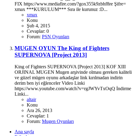
FIX https://www.mediafire.com/?gox355k9zbhf8re Şifre=
xmax ***KURULUM*** Sıra ile kurunuz :D...
xmax
Konu
Şub 4, 2015
Cevaplar: 0
Forum:
PSN Oyunları
MUGEN OYUN
The King of Fighters
SUPERNOVA [Project 2013]
King of Fighters SUPERNOVA [Project 2013] KOF XIII
ORJINAL MUGEN Mugen arşivinde olması gereken kaliteli
ve güzel mügen oyunu arkadaşlar link kırılmadan indirin
derim ben iyi eğlenceler Video Linki
https://www.youtube.com/watch?v=rgJWYvTxOqQ İndirme
Linki...
altair
Konu
Ara 26, 2013
Cevaplar: 1
Forum:
Mugen Oyunları
Ana sayfa