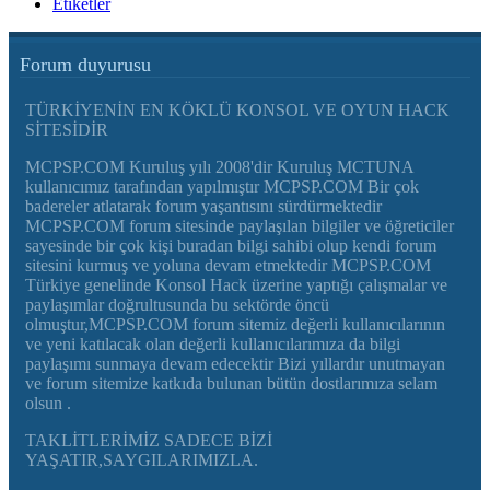
Etiketler
Forum duyurusu
TÜRKİYENİN EN KÖKLÜ KONSOL VE OYUN HACK
SİTESİDİR
MCPSP.COM Kuruluş yılı 2008'dir Kuruluş MCTUNA
kullanıcımız tarafından yapılmıştır MCPSP.COM Bir çok
badereler atlatarak forum yaşantısını sürdürmektedir
MCPSP.COM forum sitesinde paylaşılan bilgiler ve öğreticiler
sayesinde bir çok kişi buradan bilgi sahibi olup kendi forum
sitesini kurmuş ve yoluna devam etmektedir MCPSP.COM
Türkiye genelinde Konsol Hack üzerine yaptığı çalışmalar ve
paylaşımlar doğrultusunda bu sektörde öncü
olmuştur,MCPSP.COM forum sitemiz değerli kullanıcılarının
ve yeni katılacak olan değerli kullanıcılarımıza da bilgi
paylaşımı sunmaya devam edecektir Bizi yıllardır unutmayan
ve forum sitemize katkıda bulunan bütün dostlarımıza selam
olsun .
TAKLİTLERİMİZ SADECE BİZİ
YAŞATIR,SAYGILARIMIZLA.