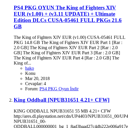
PS4 PKG OYUN
The King of Fighters XIV
EUR (v1.00) + (v3.11 UPDATE) + Ultimate
Edition DLCs CUSA-05461 FULL PKGs 21.6
GB
The King of Fighters XIV EUR (v1.00) CUSA-05461 FULL
PKG 14.8 GB The King of Fighters XIV EUR Part 1 [Rar :
2.0 GB] The King of Fighters XIV EUR Part 2 [Rar : 2.0
GB] The King of Fighters XIV EUR Part 3 [Rar : 2.0 GB]
The King of Fighters XIV EUR Part 4 [Rar : 2.0 GB] The
King of...
hako
Konu
Mar 20, 2018
Cevaplar: 4
Forum:
PS4 PKG Oyun İndir
King Oddball [NPUB31651 4.21+ CFW]
KING ODDBALL NPUB31651 55 MB 4.21+ CFW
http://ares.dl.playstation.net/cdn/UP4403/NPUB31651_00/UP
NPUB31651_00-
ODDBALL000000001_bg_1_8ad3baad27c4db222e006a917e