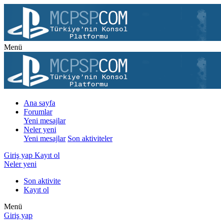
Menü
Ana sayfa
Forumlar
Yeni mesajlar
Neler yeni
Yeni mesajlar
Son aktiviteler
Giriş yap
Kayıt ol
Neler yeni
Son aktivite
Kayıt ol
Menü
Giriş yap