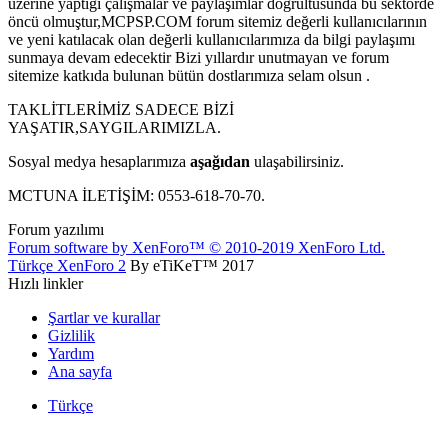
üzerine yaptığı çalışmalar ve paylaşımlar doğrultusunda bu sektörde
öncü olmuştur,MCPSP.COM forum sitemiz değerli kullanıcılarının
ve yeni katılacak olan değerli kullanıcılarımıza da bilgi paylaşımı
sunmaya devam edecektir Bizi yıllardır unutmayan ve forum
sitemize katkıda bulunan bütün dostlarımıza selam olsun .
TAKLİTLERİMİZ SADECE BİZİ
YAŞATIR,SAYGILARIMIZLA.
Sosyal medya hesaplarımıza
aşağıdan
ulaşabilirsiniz.
MCTUNA İLETİŞİM: 0553-618-70-70.
Forum yazılımı
Forum software by XenForo™
© 2010-2019 XenForo Ltd.
Türkçe XenForo 2
By eTiKeT™ 2017
Hızlı linkler
Şartlar ve kurallar
Gizlilik
Yardım
Ana sayfa
Türkçe