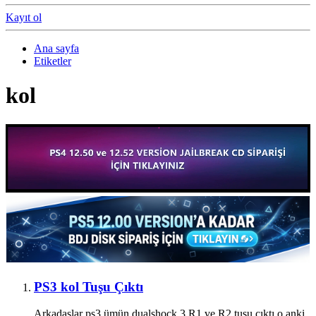
Kayıt ol
Ana sayfa
Etiketler
kol
PS3 kol Tuşu Çıktı
Arkadaşlar ps3 ümün dualshock 3 R1 ve R2 tuşu çıktı o anki