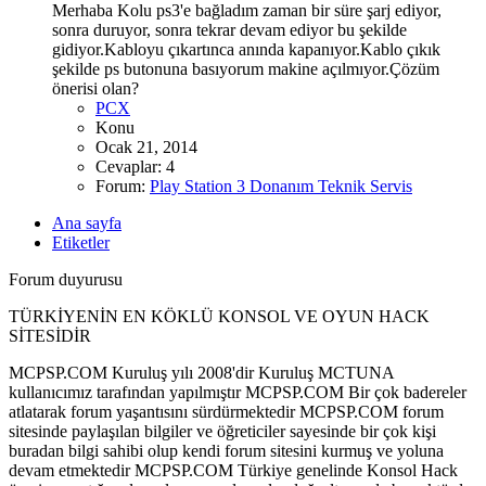
Merhaba Kolu ps3'e bağladım zaman bir süre şarj ediyor,
sonra duruyor, sonra tekrar devam ediyor bu şekilde
gidiyor.Kabloyu çıkartınca anında kapanıyor.Kablo çıkık
şekilde ps butonuna basıyorum makine açılmıyor.Çözüm
önerisi olan?
PCX
Konu
Ocak 21, 2014
Cevaplar: 4
Forum:
Play Station 3 Donanım Teknik Servis
Ana sayfa
Etiketler
Forum duyurusu
TÜRKİYENİN EN KÖKLÜ KONSOL VE OYUN HACK
SİTESİDİR
MCPSP.COM Kuruluş yılı 2008'dir Kuruluş MCTUNA
kullanıcımız tarafından yapılmıştır MCPSP.COM Bir çok badereler
atlatarak forum yaşantısını sürdürmektedir MCPSP.COM forum
sitesinde paylaşılan bilgiler ve öğreticiler sayesinde bir çok kişi
buradan bilgi sahibi olup kendi forum sitesini kurmuş ve yoluna
devam etmektedir MCPSP.COM Türkiye genelinde Konsol Hack