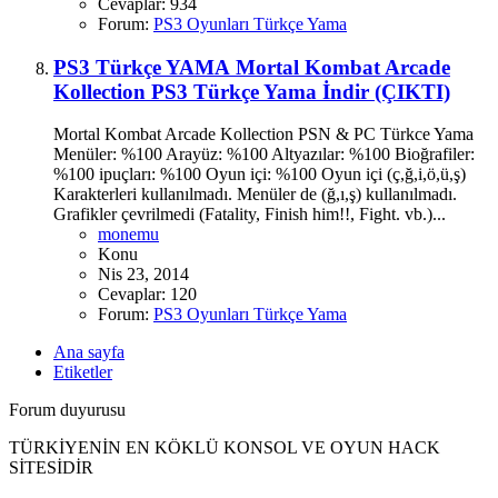
Cevaplar: 934
Forum:
PS3 Oyunları Türkçe Yama
PS3 Türkçe YAMA
Mortal Kombat Arcade
Kollection PS3 Türkçe Yama İndir (ÇIKTI)
Mortal Kombat Arcade Kollection PSN & PC Türkce Yama
Menüler: %100 Arayüz: %100 Altyazılar: %100 Bioğrafiler:
%100 ipuçları: %100 Oyun içi: %100 Oyun içi (ç,ğ,i,ö,ü,ş)
Karakterleri kullanılmadı. Menüler de (ğ,ı,ş) kullanılmadı.
Grafikler çevrilmedi (Fatality, Finish him!!, Fight. vb.)...
monemu
Konu
Nis 23, 2014
Cevaplar: 120
Forum:
PS3 Oyunları Türkçe Yama
Ana sayfa
Etiketler
Forum duyurusu
TÜRKİYENİN EN KÖKLÜ KONSOL VE OYUN HACK
SİTESİDİR