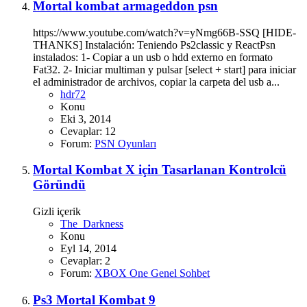
Mortal kombat armageddon psn
https://www.youtube.com/watch?v=yNmg66B-SSQ [HIDE-
THANKS] Instalación: Teniendo Ps2classic y ReactPsn
instalados: 1- Copiar a un usb o hdd externo en formato
Fat32. 2- Iniciar multiman y pulsar [select + start] para iniciar
el administrador de archivos, copiar la carpeta del usb a...
hdr72
Konu
Eki 3, 2014
Cevaplar: 12
Forum:
PSN Oyunları
Mortal Kombat X için Tasarlanan Kontrolcü
Göründü
Gizli içerik
The_Darkness
Konu
Eyl 14, 2014
Cevaplar: 2
Forum:
XBOX One Genel Sohbet
Ps3 Mortal Kombat 9