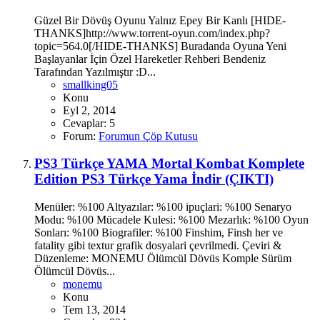
Güzel Bir Dövüş Oyunu Yalnız Epey Bir Kanlı [HIDE-
THANKS]http://www.torrent-oyun.com/index.php?
topic=564.0[/HIDE-THANKS] Buradanda Oyuna Yeni
Başlayanlar İçin Özel Hareketler Rehberi Bendeniz
Tarafından Yazılmıştır :D...
smallking05
Konu
Eyl 2, 2014
Cevaplar: 5
Forum:
Forumun Çöp Kutusu
PS3 Türkçe YAMA
Mortal Kombat Komplete
Edition PS3 Türkçe Yama İndir (ÇIKTI)
Menüler: %100 Altyazılar: %100 ipuçlari: %100 Senaryo
Modu: %100 Mücadele Kulesi: %100 Mezarlık: %100 Oyun
Sonları: %100 Biografiler: %100 Finshim, Finsh her ve
fatality gibi textur grafik dosyalari çevrilmedi. Çeviri &
Düzenleme: MONEMU Ölümcül Dövüs Komple Sürüm
Ölümcül Dövüs...
monemu
Konu
Tem 13, 2014