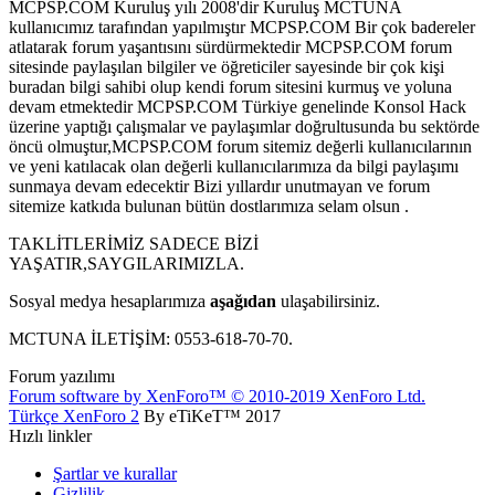
MCPSP.COM Kuruluş yılı 2008'dir Kuruluş MCTUNA
kullanıcımız tarafından yapılmıştır MCPSP.COM Bir çok badereler
atlatarak forum yaşantısını sürdürmektedir MCPSP.COM forum
sitesinde paylaşılan bilgiler ve öğreticiler sayesinde bir çok kişi
buradan bilgi sahibi olup kendi forum sitesini kurmuş ve yoluna
devam etmektedir MCPSP.COM Türkiye genelinde Konsol Hack
üzerine yaptığı çalışmalar ve paylaşımlar doğrultusunda bu sektörde
öncü olmuştur,MCPSP.COM forum sitemiz değerli kullanıcılarının
ve yeni katılacak olan değerli kullanıcılarımıza da bilgi paylaşımı
sunmaya devam edecektir Bizi yıllardır unutmayan ve forum
sitemize katkıda bulunan bütün dostlarımıza selam olsun .
TAKLİTLERİMİZ SADECE BİZİ
YAŞATIR,SAYGILARIMIZLA.
Sosyal medya hesaplarımıza
aşağıdan
ulaşabilirsiniz.
MCTUNA İLETİŞİM: 0553-618-70-70.
Forum yazılımı
Forum software by XenForo™
© 2010-2019 XenForo Ltd.
Türkçe XenForo 2
By eTiKeT™ 2017
Hızlı linkler
Şartlar ve kurallar
Gizlilik