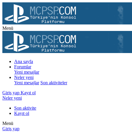
Menü
Ana sayfa
Forumlar
Yeni mesajlar
Neler yeni
Yeni mesajlar
Son aktiviteler
Giriş yap
Kayıt ol
Neler yeni
Son aktivite
Kayıt ol
Menü
Giriş yap