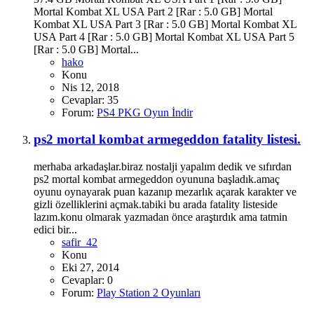
Mortal Kombat XL USA Part 2 [Rar : 5.0 GB] Mortal
Kombat XL USA Part 3 [Rar : 5.0 GB] Mortal Kombat XL
USA Part 4 [Rar : 5.0 GB] Mortal Kombat XL USA Part 5
[Rar : 5.0 GB] Mortal...
hako
Konu
Nis 12, 2018
Cevaplar: 35
Forum:
PS4 PKG Oyun İndir
ps2 mortal kombat armegeddon fatality listesi.
merhaba arkadaşlar.biraz nostalji yapalım dedik ve sıfırdan
ps2 mortal kombat armegeddon oyununa başladık.amaç
oyunu oynayarak puan kazanıp mezarlık açarak karakter ve
gizli özelliklerini açmak.tabiki bu arada fatality listeside
lazım.konu olmarak yazmadan önce araştırdık ama tatmin
edici bir...
safir_42
Konu
Eki 27, 2014
Cevaplar: 0
Forum:
Play Station 2 Oyunları