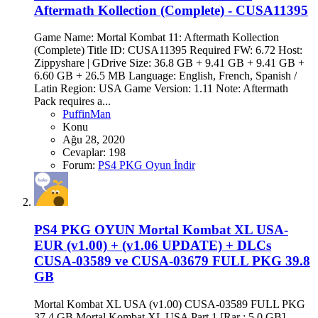
Aftermath Kollection (Complete) - CUSA11395
Game Name: Mortal Kombat 11: Aftermath Kollection
(Complete) Title ID: CUSA11395 Required FW: 6.72 Host:
Zippyshare | GDrive Size: 36.8 GB + 9.41 GB + 9.41 GB +
6.60 GB + 26.5 MB Language: English, French, Spanish /
Latin Region: USA Game Version: 1.11 Note: Aftermath
Pack requires a...
PuffinMan
Konu
Ağu 28, 2020
Cevaplar: 198
Forum:
PS4 PKG Oyun İndir
PS4 PKG OYUN
Mortal Kombat XL USA-
EUR (v1.00) + (v1.06 UPDATE) + DLCs
CUSA-03589 ve CUSA-03679 FULL PKG 39.8
GB
Mortal Kombat XL USA (v1.00) CUSA-03589 FULL PKG
37.4 GB Mortal Kombat XL USA Part 1 [Rar : 5.0 GB]