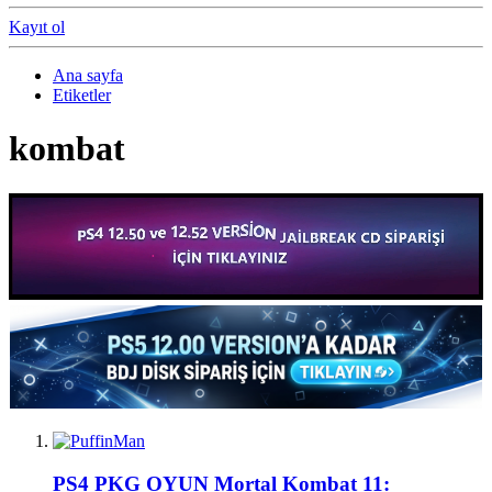
Kayıt ol
Ana sayfa
Etiketler
kombat
PS4 PKG OYUN
Mortal Kombat 11: