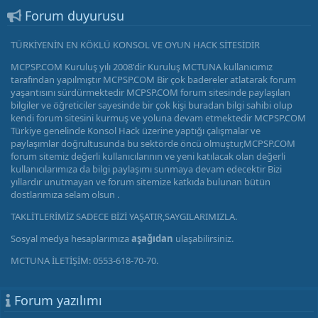
Forum duyurusu
TÜRKİYENİN EN KÖKLÜ KONSOL VE OYUN HACK SİTESİDİR
MCPSP.COM Kuruluş yılı 2008'dir Kuruluş MCTUNA kullanıcımız
tarafından yapılmıştır MCPSP.COM Bir çok badereler atlatarak forum
yaşantısını sürdürmektedir MCPSP.COM forum sitesinde paylaşılan
bilgiler ve öğreticiler sayesinde bir çok kişi buradan bilgi sahibi olup
kendi forum sitesini kurmuş ve yoluna devam etmektedir MCPSP.COM
Türkiye genelinde Konsol Hack üzerine yaptığı çalışmalar ve
paylaşımlar doğrultusunda bu sektörde öncü olmuştur,MCPSP.COM
forum sitemiz değerli kullanıcılarının ve yeni katılacak olan değerli
kullanıcılarımıza da bilgi paylaşımı sunmaya devam edecektir Bizi
yıllardır unutmayan ve forum sitemize katkıda bulunan bütün
dostlarımıza selam olsun .
TAKLİTLERİMİZ SADECE BİZİ YAŞATIR,SAYGILARIMIZLA.
Sosyal medya hesaplarımıza
aşağıdan
ulaşabilirsiniz.
MCTUNA İLETİŞİM: 0553-618-70-70.
Forum yazılımı