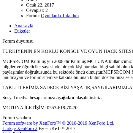
Ocak 22, 2017
Cevaplar: 2
Forum:
Oyunlarda Takıldım
Ana sayfa
Etiketler
Forum duyurusu
TÜRKİYENİN EN KÖKLÜ KONSOL VE OYUN HACK SİTESİ
MCPSP.COM Kuruluş yılı 2008'dir Kuruluş MCTUNA kullanıcımız tar
bilgiler ve öğreticiler sayesinde bir çok kişi buradan bilgi sahibi
paylaşımlar doğrultusunda bu sektörde öncü olmuştur,MCPSP.COM forum 
unutmayan ve forum sitemize katkıda bulunan bütün dostlarımıza sela
TAKLİTLERİMİZ SADECE BİZİ YAŞATIR,SAYGILARIMIZLA
Sosyal medya hesaplarımıza
aşağıdan
ulaşabilirsiniz.
MCTUNA İLETİŞİM: 0553-618-70-70.
Forum yazılımı
Forum software by XenForo™
© 2010-2019 XenForo Ltd.
Türkçe XenForo 2
By eTiKeT™ 2017