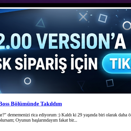
 Boss Bölümünde Takıldım
?" dememenizi rica ediyorum :) Kaldı ki 29 yaşında biri olarak daha 
lursam; Oyunun başlarındayım fakat bir...