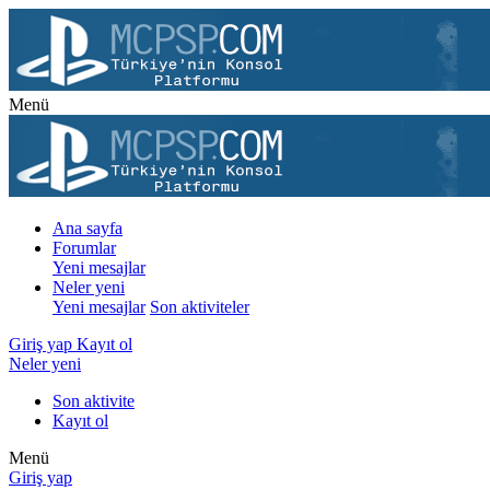
Menü
Ana sayfa
Forumlar
Yeni mesajlar
Neler yeni
Yeni mesajlar
Son aktiviteler
Giriş yap
Kayıt ol
Neler yeni
Son aktivite
Kayıt ol
Menü
Giriş yap