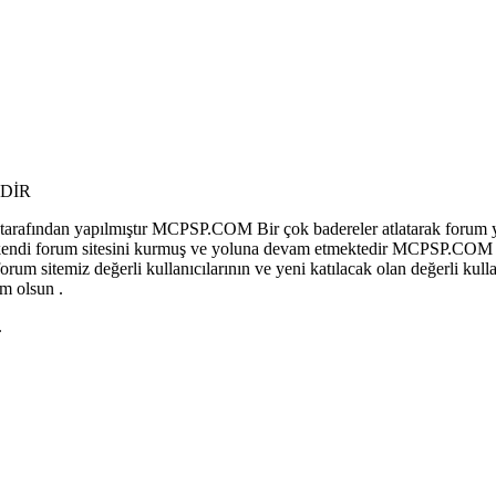
DİR
afından yapılmıştır MCPSP.COM Bir çok badereler atlatarak forum y
 olup kendi forum sitesini kurmuş ve yoluna devam etmektedir MCPSP.COM
sitemiz değerli kullanıcılarının ve yeni katılacak olan değerli kullan
m olsun .
.