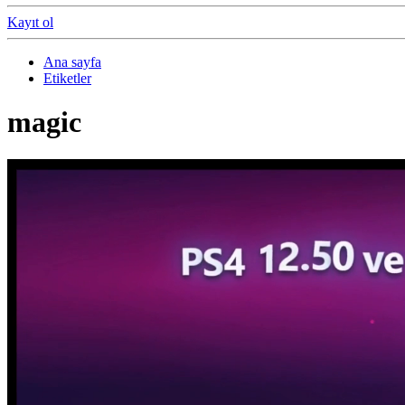
Kayıt ol
Ana sayfa
Etiketler
magic