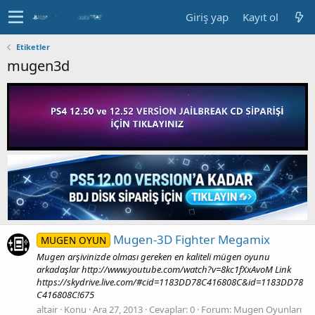
Giriş yap
Kayıt ol
Etiketler
mugen3d
Mugen-3D Fighter Megamix
MUGEN OYUN
Mugen arşivinizde olması gereken en kaliteli mügen oyunu
arkadaşlar http://www.youtube.com/watch?v=8kc1fXxAvoM Link
https://skydrive.live.com/#cid=1183DD78C416808C&id=1183DD78
C416808C!675
altair
Konu
Ara 27, 2013
Cevaplar: 0
Forum:
Mugen Oyunları