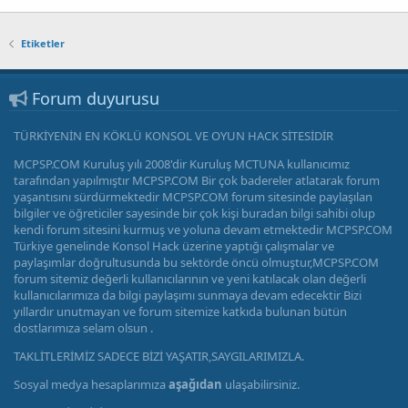
Etiketler
Forum duyurusu
TÜRKİYENİN EN KÖKLÜ KONSOL VE OYUN HACK SİTESİDİR
MCPSP.COM Kuruluş yılı 2008'dir Kuruluş MCTUNA kullanıcımız
tarafından yapılmıştır MCPSP.COM Bir çok badereler atlatarak forum
yaşantısını sürdürmektedir MCPSP.COM forum sitesinde paylaşılan
bilgiler ve öğreticiler sayesinde bir çok kişi buradan bilgi sahibi olup
kendi forum sitesini kurmuş ve yoluna devam etmektedir MCPSP.COM
Türkiye genelinde Konsol Hack üzerine yaptığı çalışmalar ve
paylaşımlar doğrultusunda bu sektörde öncü olmuştur,MCPSP.COM
forum sitemiz değerli kullanıcılarının ve yeni katılacak olan değerli
kullanıcılarımıza da bilgi paylaşımı sunmaya devam edecektir Bizi
yıllardır unutmayan ve forum sitemize katkıda bulunan bütün
dostlarımıza selam olsun .
TAKLİTLERİMİZ SADECE BİZİ YAŞATIR,SAYGILARIMIZLA.
Sosyal medya hesaplarımıza
aşağıdan
ulaşabilirsiniz.