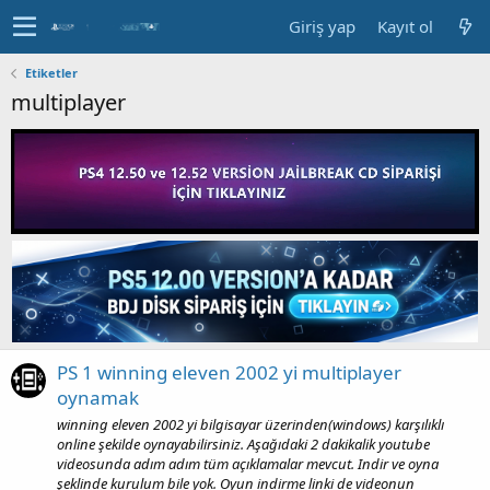
Giriş yap
Kayıt ol
Etiketler
multiplayer
PS 1 winning eleven 2002 yi multiplayer
oynamak
winning eleven 2002 yi bilgisayar üzerinden(windows) karşılıklı
online şekilde oynayabilirsiniz. Aşağıdaki 2 dakikalik youtube
videosunda adım adım tüm açıklamalar mevcut. Indir ve oyna
şeklinde kurulum bile yok. Oyun indirme linki de videonun