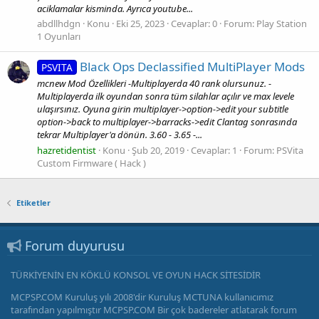
aciklamalar kisminda. Ayrıca youtube...
abdllhdgn
Konu
Eki 25, 2023
Cevaplar: 0
Forum:
Play Station
1 Oyunları
Black Ops Declassified MultiPlayer Mods
PSVITA
mcnew Mod Özellikleri -Multiplayerda 40 rank olursunuz. -
Multiplayerda ilk oyundan sonra tüm silahlar açılır ve max levele
ulaşırsınız. Oyuna girin multiplayer->option->edit your subtitle
option->back to multiplayer->barracks->edit Clantag sonrasında
tekrar Multiplayer'a dönün. 3.60 - 3.65 -...
hazretidentist
Konu
Şub 20, 2019
Cevaplar: 1
Forum:
PSVita
Custom Firmware ( Hack )
Etiketler
Forum duyurusu
TÜRKİYENİN EN KÖKLÜ KONSOL VE OYUN HACK SİTESİDİR
MCPSP.COM Kuruluş yılı 2008'dir Kuruluş MCTUNA kullanıcımız
tarafından yapılmıştır MCPSP.COM Bir çok badereler atlatarak forum