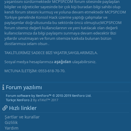
yaşantısını sürdürmektedir MCPSP.COM forum sitesinde paylaşılan
bilgiler ve öğreticiler sayesinde bir çok kişi buradan bilgi sahibi olup
kendi forum sitesini kurmuş ve yoluna devam etmektedir MCPSP.COM
Türkiye genelinde Konsol Hack üzerine yaptığı çalışmalar ve
paylaşımlar doğrultusunda bu sektörde öncü olmuştur,MCPSP.COM
forum sitemiz değerli kullanıcılarının ve yeni katılacak olan değerli
kullanıcılarımıza da bilgi paylaşımı sunmaya devam edecektir Bizi
yıllardır unutmayan ve forum sitemize katkıda bulunan bütün
dostlarımıza selam olsun .
TAKLİTLERİMİZ SADECE BİZİ YAŞATIR,SAYGILARIMIZLA.
Sosyal medya hesaplarımıza
aşağıdan
ulaşabilirsiniz.
MCTUNA İLETİŞİM: 0553-618-70-70.
Forum yazılımı
Forum software by XenForo™
© 2010-2019 XenForo Ltd.
Türkçe XenForo 2
By eTiKeT™ 2017
Hızlı linkler
Şartlar ve kurallar
Gizlilik
Yardım