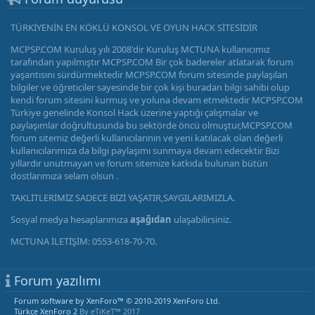
TÜRKİYENİN EN KÖKLÜ KONSOL VE OYUN HACK SİTESİDİR
MCPSP.COM Kuruluş yılı 2008'dir Kuruluş MCTUNA kullanıcımız
tarafından yapılmıştır MCPSP.COM Bir çok badereler atlatarak forum
yaşantısını sürdürmektedir MCPSP.COM forum sitesinde paylaşılan
bilgiler ve öğreticiler sayesinde bir çok kişi buradan bilgi sahibi olup
kendi forum sitesini kurmuş ve yoluna devam etmektedir MCPSP.COM
Türkiye genelinde Konsol Hack üzerine yaptığı çalışmalar ve
paylaşımlar doğrultusunda bu sektörde öncü olmuştur,MCPSP.COM
forum sitemiz değerli kullanıcılarının ve yeni katılacak olan değerli
kullanıcılarımıza da bilgi paylaşımı sunmaya devam edecektir Bizi
yıllardır unutmayan ve forum sitemize katkıda bulunan bütün
dostlarımıza selam olsun .
TAKLİTLERİMİZ SADECE BİZİ YAŞATIR,SAYGILARIMIZLA.
Sosyal medya hesaplarımıza
aşağıdan
ulaşabilirsiniz.
MCTUNA İLETİŞİM: 0553-618-70-70.
Forum yazılımı
Forum software by XenForo™
© 2010-2019 XenForo Ltd.
Türkçe XenForo 2
By eTiKeT™ 2017