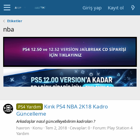
Giriş yap
Kayıt ol
Etiketler
nba
Kırık PS4 NBA 2K18 Kadro
PS4 Yardım
Güncelleme
Arkadaşlar nasıl güncelleyebilirim kadroları ?
haxron
Konu
Tem 2, 2018
Cevaplar: 0
Forum:
Play Station 4
Yardım