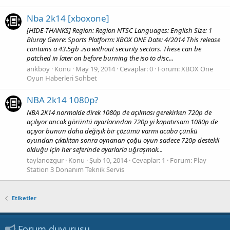
Nba 2k14 [xboxone]
[HIDE-THANKS] Region: Region NTSC Languages: English Size: 1
Bluray Genre: Sports Platform: XBOX ONE Date: 4/2014 This release
contains a 43.5gb .iso without security sectors. These can be
patched in later on before burning the iso to disc...
ankboy
Konu
May 19, 2014
Cevaplar: 0
Forum:
XBOX One
Oyun Haberleri Sohbet
NBA 2k14 1080p?
NBA 2K14 normalde direk 1080p de açılması gerekirken 720p de
açılıyor ancak görüntü ayarlarından 720p yi kapatırsam 1080p de
açıyor bunun daha değişik bir çözümü varmı acaba çünkü
oyundan çıktıktan sonra oynanan çoğu oyun sadece 720p destekli
olduğu için her seferinde ayarlarla uğraşmak...
taylanozgur
Konu
Şub 10, 2014
Cevaplar: 1
Forum:
Play
Station 3 Donanım Teknik Servis
Etiketler
Forum duyurusu