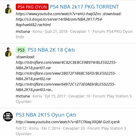
PS4 NBA 2k17 PKG TORRENT
PS4 PKG OYUN
https://www.youtube.com/watch?v=eHU-hwjOZnc :download:
http://s3.dosya.tc/server14/l84zom/NBA.2K17.PS4-
Raphaeld82.rar.html
mctuna
Konu
Şub 21, 2018
Cevaplar: 1
Forum:
PS4 PKG Oyun
İndir
PS3 NBA 2K 18 Çıktı
PS3
:download:
http://nitroflare.com/view/4C82C8EBCE9B974/BLES02255-
NBA.2K18.part01.rar
http://nitroflare.com/view/2B072F1B68C56FD/BLES02255-
NBA.2K18.part02.rar
http://nitroflare.com/view/64972C1273E0A69/BLES02255-
NBA.2K18.part03.rar...
mctuna
Konu
Eyl 15, 2017
Cevaplar: 10
Forum:
Play Station 3
Oyunları
PS3 NBA 2K15 Oyun Çıktı
http://www.youtube.com/watch?v=BTCFKaq30QM Gizli içerik
hdr72
Konu
Eki 7, 2014
Cevaplar: 33
Forum:
Play Station 3
Oyunları