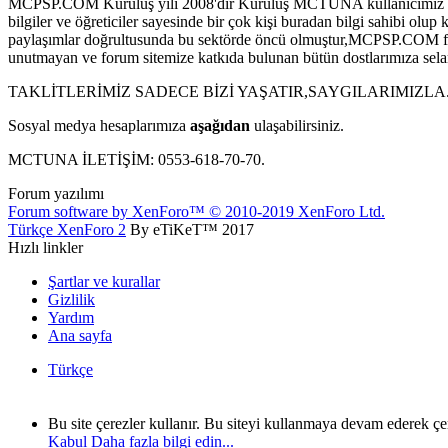
MCPSP.COM Kuruluş yılı 2008'dir Kuruluş MCTUNA kullanıcımız tar
bilgiler ve öğreticiler sayesinde bir çok kişi buradan bilgi sahibi
paylaşımlar doğrultusunda bu sektörde öncü olmuştur,MCPSP.COM forum 
unutmayan ve forum sitemize katkıda bulunan bütün dostlarımıza sela
TAKLİTLERİMİZ SADECE BİZİ YAŞATIR,SAYGILARIMIZLA
Sosyal medya hesaplarımıza
aşağıdan
ulaşabilirsiniz.
MCTUNA İLETİŞİM: 0553-618-70-70.
Forum yazılımı
Forum software by XenForo™
© 2010-2019 XenForo Ltd.
Türkçe XenForo 2
By eTiKeT™ 2017
Hızlı linkler
Şartlar ve kurallar
Gizlilik
Yardım
Ana sayfa
Türkçe
Bu site çerezler kullanır. Bu siteyi kullanmaya devam ederek ç
Kabul
Daha fazla bilgi edin...