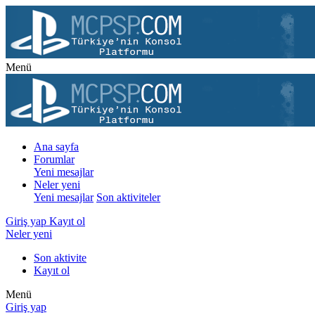
Menü
Ana sayfa
Forumlar
Yeni mesajlar
Neler yeni
Yeni mesajlar
Son aktiviteler
Giriş yap
Kayıt ol
Neler yeni
Son aktivite
Kayıt ol
Menü
Giriş yap