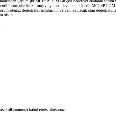
afından yapılmıştır MCPSP.COM Bir çok badereler atlatarak forum y
 olup kendi forum sitesini kurmuş ve yoluna devam etmektedir MCPSP.COM
sitemiz değerli kullanıcılarının ve yeni katılacak olan değerli kullan
m olsun .
.
erez kullanımımızı kabul etmiş olursunuz.