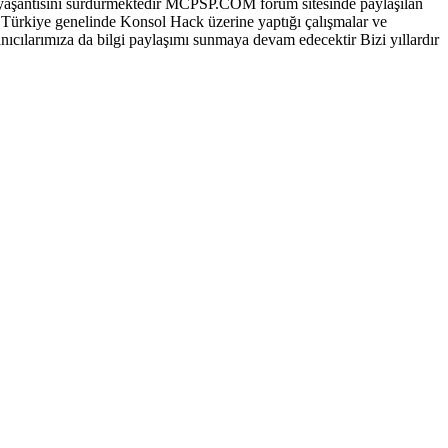
aşantısını sürdürmektedir MCPSP.COM forum sitesinde paylaşılan
 Türkiye genelinde Konsol Hack üzerine yaptığı çalışmalar ve
ıcılarımıza da bilgi paylaşımı sunmaya devam edecektir Bizi yıllardır