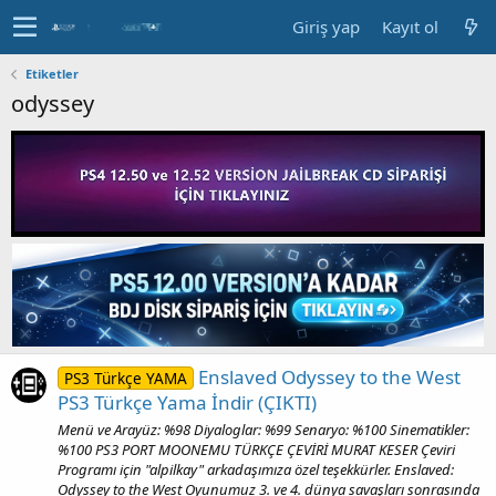
Giriş yap
Kayıt ol
Etiketler
odyssey
Enslaved Odyssey to the West
PS3 Türkçe YAMA
PS3 Türkçe Yama İndir (ÇIKTI)
Menü ve Arayüz: %98 Diyaloglar: %99 Senaryo: %100 Sinematikler:
%100 PS3 PORT MOONEMU TÜRKÇE ÇEVİRİ MURAT KESER Çeviri
Programı için "alpilkay" arkadaşımıza özel teşekkürler. Enslaved:
Odyssey to the West Oyunumuz 3. ve 4. dünya savaşları sonrasında