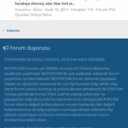
harabeye dönmüş olan New York ve...
monemu
Konu
Ocak 18, 2014
Cevaplar: 110
Forum:
PS3
Oyunları Türkçe Yama
Etiketler
Forum duyurusu
TÜRKİYENİN EN KÖKLÜ KONSOL VE OYUN HACK SİTESİDİR
MCPSP.COM Kuruluş yılı 2008'dir Kuruluş MCTUNA kullanıcımız
tarafından yapılmıştır MCPSP.COM Bir çok badereler atlatarak forum
yaşantısını sürdürmektedir MCPSP.COM forum sitesinde paylaşılan
bilgiler ve öğreticiler sayesinde bir çok kişi buradan bilgi sahibi olup
kendi forum sitesini kurmuş ve yoluna devam etmektedir MCPSP.COM
Türkiye genelinde Konsol Hack üzerine yaptığı çalışmalar ve
paylaşımlar doğrultusunda bu sektörde öncü olmuştur,MCPSP.COM
forum sitemiz değerli kullanıcılarının ve yeni katılacak olan değerli
kullanıcılarımıza da bilgi paylaşımı sunmaya devam edecektir Bizi
yıllardır unutmayan ve forum sitemize katkıda bulunan bütün
dostlarımıza selam olsun .