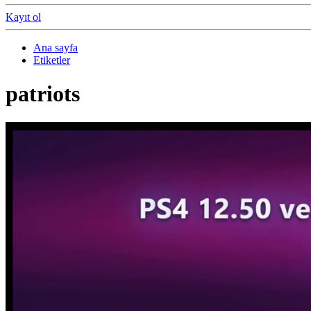
Kayıt ol
Ana sayfa
Etiketler
patriots