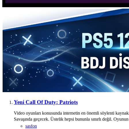
Yeni Call Of Duty: Patriots
Video oyunları konusunda internetin en önemli söylenti kayna
Savaşında geçecek. Üstelik hepsi bununla sınırlı değil. Oyunun 
sasfon