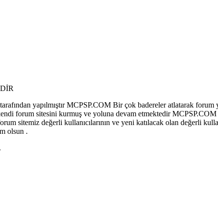
DİR
afından yapılmıştır MCPSP.COM Bir çok badereler atlatarak forum y
 olup kendi forum sitesini kurmuş ve yoluna devam etmektedir MCPSP.COM
sitemiz değerli kullanıcılarının ve yeni katılacak olan değerli kullan
m olsun .
.