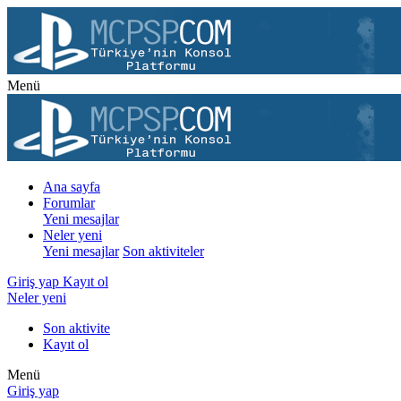
Menü
Ana sayfa
Forumlar
Yeni mesajlar
Neler yeni
Yeni mesajlar
Son aktiviteler
Giriş yap
Kayıt ol
Neler yeni
Son aktivite
Kayıt ol
Menü
Giriş yap