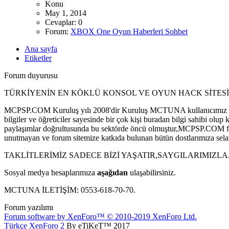
Konu
May 1, 2014
Cevaplar: 0
Forum:
XBOX One Oyun Haberleri Sohbet
Ana sayfa
Etiketler
Forum duyurusu
TÜRKİYENİN EN KÖKLÜ KONSOL VE OYUN HACK SİTESİ
MCPSP.COM Kuruluş yılı 2008'dir Kuruluş MCTUNA kullanıcımız tar
bilgiler ve öğreticiler sayesinde bir çok kişi buradan bilgi sahibi
paylaşımlar doğrultusunda bu sektörde öncü olmuştur,MCPSP.COM forum 
unutmayan ve forum sitemize katkıda bulunan bütün dostlarımıza sela
TAKLİTLERİMİZ SADECE BİZİ YAŞATIR,SAYGILARIMIZLA
Sosyal medya hesaplarımıza
aşağıdan
ulaşabilirsiniz.
MCTUNA İLETİŞİM: 0553-618-70-70.
Forum yazılımı
Forum software by XenForo™
© 2010-2019 XenForo Ltd.
Türkçe XenForo 2
By eTiKeT™ 2017