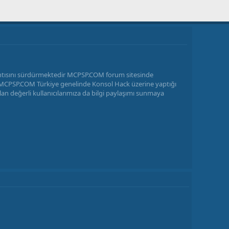
antısını sürdürmektedir MCPSP.COM forum sitesinde
ir MCPSP.COM Türkiye genelinde Konsol Hack üzerine yaptığı
n değerli kullanıcılarımıza da bilgi paylaşımı sunmaya