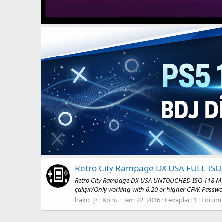
Retro City Rampage DX USA FULL IS
Retro City Rampage DX USA UNTOUCHED ISO 118 MB Ret
çalışır/Only working with 6.20 or higher CFW. Passw
hako_Jr
Konu
Tem 22, 2016
Cevaplar: 1
Forum