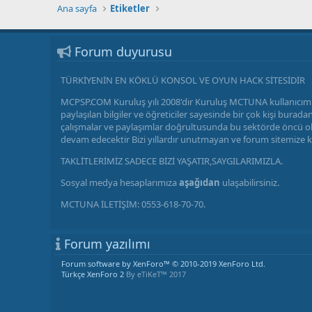
Ana sayfa
Etiketler
Forum duyurusu
TÜRKİYENİN EN KÖKLÜ KONSOL VE OYUN HACK SİTESİDİR
MCPSP.COM Kuruluş yılı 2008'dir Kuruluş MCTUNA kullanıcımı
paylaşılan bilgiler ve öğreticiler sayesinde bir çok kişi bu
çalışmalar ve paylaşımlar doğrultusunda bu sektörde öncü olm
devam edecektir Bizi yıllardır unutmayan ve forum sitemize 
TAKLİTLERİMİZ SADECE BİZİ YAŞATIR,SAYGILARIMIZLA.
Sosyal medya hesaplarımıza
aşağıdan
ulaşabilirsiniz.
MCTUNA İLETİŞİM: 0553-618-70-70.
Forum yazılımı
Forum software by XenForo™
© 2010-2019 XenForo Ltd.
Türkçe XenForo 2
By eTiKeT™ 2017