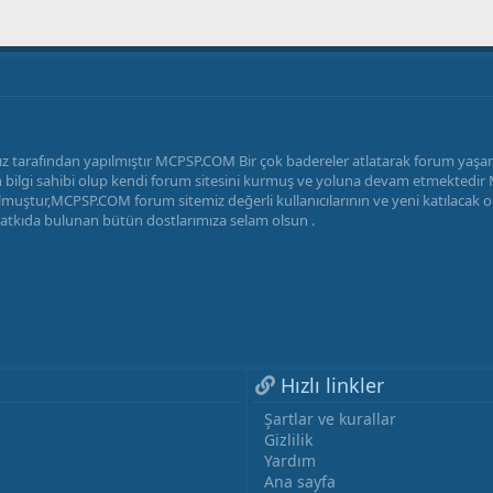
z tarafından yapılmıştır MCPSP.COM Bir çok badereler atlatarak forum yaş
radan bilgi sahibi olup kendi forum sitesini kurmuş ve yoluna devam etmekted
uştur,MCPSP.COM forum sitemiz değerli kullanıcılarının ve yeni katılacak ola
katkıda bulunan bütün dostlarımıza selam olsun .
Hızlı linkler
Şartlar ve kurallar
Gizlilik
Yardım
Ana sayfa