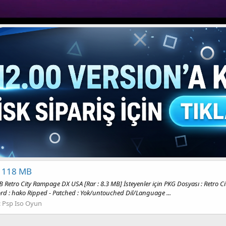
O 118 MB
ro City Rampage DX USA [Rar : 8.3 MB] İsteyenler için PKG Dosyası : Retro C
ord : hako Ripped - Patched : Yok/untouched Dil/Language ...
:
Psp Iso Oyun