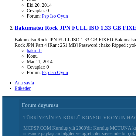
Eki 20, 2014
Cevaplar: 0
Forum:
Psp Iso Oyun
Bakumatsu Rock JPN FULL ISO 1.33 GB F
Bakumatsu Rock JPN FULL ISO 1.33 GB FIXED Bakumatsu Roc
Rock JPN Part 4 [Rar : 251 MB] Password : hako Ripped : yok
hako_Jr
Konu
Mar 11, 2014
Cevaplar: 0
Forum:
Psp Iso Oyun
Ana sayfa
Etiketler
Forum duyurusu
TÜRKİYENİN EN KÖKLÜ KONSOL VE OYUN HAC
MCPSP.COM Kuruluş yılı 2008'dir Kuruluş MCTUNA kulla
sitesinde paylaşılan bilgiler ve öğreticiler sayesinde bi