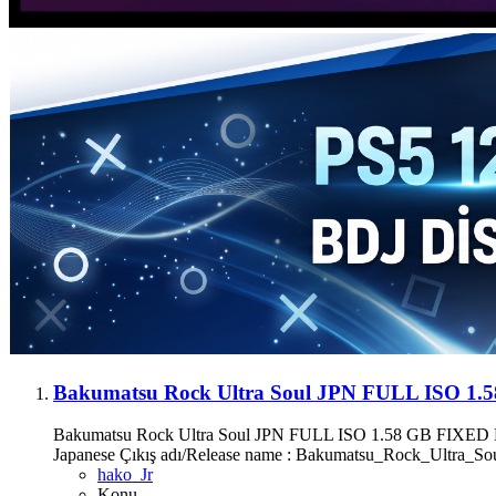
Bakumatsu Rock Ultra Soul JPN FULL ISO 
Bakumatsu Rock Ultra Soul JPN FULL ISO 1.58 GB FIXED Baku
Japanese Çıkış adı/Release name : Bakumatsu_Rock_Ultra_So
hako_Jr
Konu