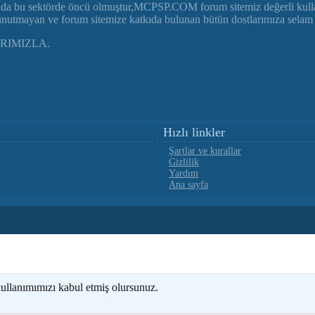
nda bu sektörde öncü olmuştur,MCPSP.COM forum sitemiz değerli kullanıc
 unutmayan ve forum sitemize katkıda bulunan bütün dostlarımıza selam 
RIMIZLA.
Hızlı linkler
Şartlar ve kurallar
Gizlilik
Yardım
Ana sayfa
kullanımımızı kabul etmiş olursunuz.