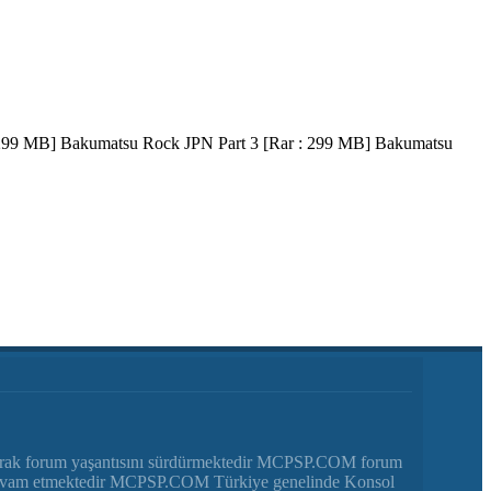
99 MB] Bakumatsu Rock JPN Part 3 [Rar : 299 MB] Bakumatsu
arak forum yaşantısını sürdürmektedir MCPSP.COM forum
luna devam etmektedir MCPSP.COM Türkiye genelinde Konsol