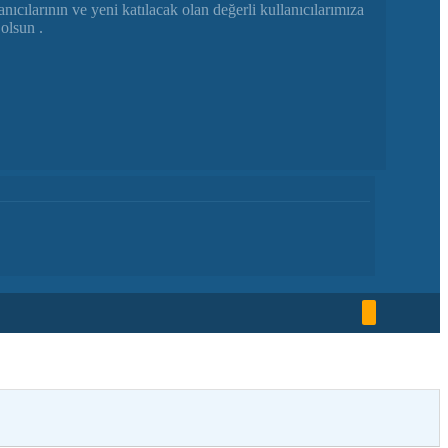
ılarının ve yeni katılacak olan değerli kullanıcılarımıza
olsun .