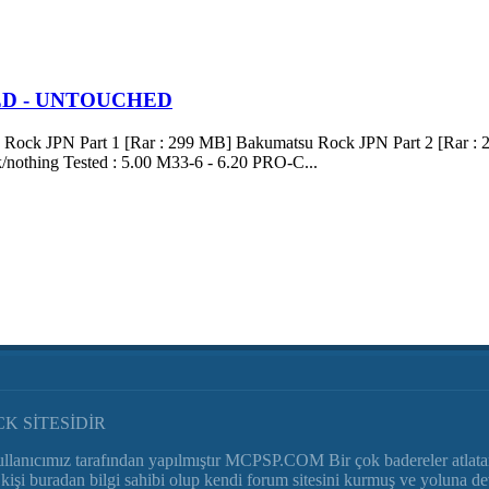
IXED - UNTOUCHED
k JPN Part 1 [Rar : 299 MB] Bakumatsu Rock JPN Part 2 [Rar : 2
/nothing Tested : 5.00 M33-6 - 6.20 PRO-C...
K SİTESİDİR
nıcımız tarafından yapılmıştır MCPSP.COM Bir çok badereler atlat
r çok kişi buradan bilgi sahibi olup kendi forum sitesini kurmuş ve yo