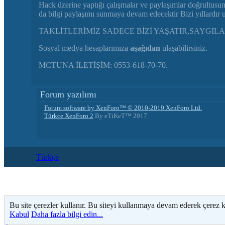
Hack üzerine yaptığı çalışmalar ve paylaşımlar doğrultusu
da bilgi paylaşımı sunmaya devam edecektir Bizi yıllardır
TAKLİTLERİMİZ SADECE BİZİ YAŞATIR,SAYGILA
Sosyal medya hesaplarımıza
aşağıdan
ulaşabilirsiniz.
MCTUNA İLETİŞİM: 0553-618-70-70.
Forum yazılımı
Forum software by XenForo™
© 2010-2019 XenForo Ltd.
Türkçe XenForo 2
By eTiKeT™ 2017
Türkçe
Bu site çerezler kullanır. Bu siteyi kullanmaya devam ederek çerez 
Kabul
Daha fazla bilgi edin...