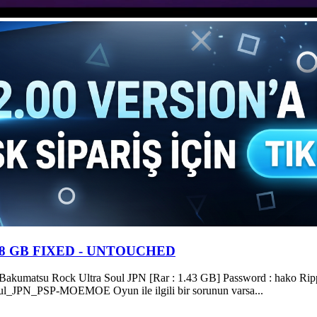
1.58 GB FIXED - UNTOUCHED
matsu Rock Ultra Soul JPN [Rar : 1.43 GB] Password : hako Ripped
ul_JPN_PSP-MOEMOE Oyun ile ilgili bir sorunun varsa...