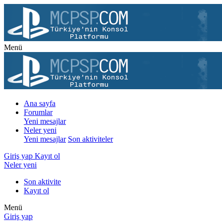
Menü
Ana sayfa
Forumlar
Yeni mesajlar
Neler yeni
Yeni mesajlar
Son aktiviteler
Giriş yap
Kayıt ol
Neler yeni
Son aktivite
Kayıt ol
Menü
Giriş yap