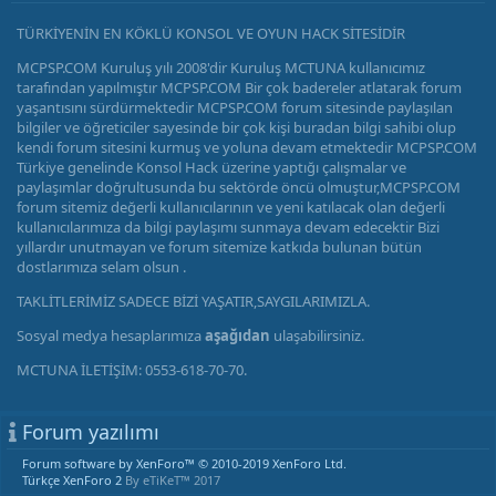
TÜRKİYENİN EN KÖKLÜ KONSOL VE OYUN HACK SİTESİDİR
MCPSP.COM Kuruluş yılı 2008'dir Kuruluş MCTUNA kullanıcımız
tarafından yapılmıştır MCPSP.COM Bir çok badereler atlatarak forum
yaşantısını sürdürmektedir MCPSP.COM forum sitesinde paylaşılan
bilgiler ve öğreticiler sayesinde bir çok kişi buradan bilgi sahibi olup
kendi forum sitesini kurmuş ve yoluna devam etmektedir MCPSP.COM
Türkiye genelinde Konsol Hack üzerine yaptığı çalışmalar ve
paylaşımlar doğrultusunda bu sektörde öncü olmuştur,MCPSP.COM
forum sitemiz değerli kullanıcılarının ve yeni katılacak olan değerli
kullanıcılarımıza da bilgi paylaşımı sunmaya devam edecektir Bizi
yıllardır unutmayan ve forum sitemize katkıda bulunan bütün
dostlarımıza selam olsun .
TAKLİTLERİMİZ SADECE BİZİ YAŞATIR,SAYGILARIMIZLA.
Sosyal medya hesaplarımıza
aşağıdan
ulaşabilirsiniz.
MCTUNA İLETİŞİM: 0553-618-70-70.
Forum yazılımı
Forum software by XenForo™
© 2010-2019 XenForo Ltd.
Türkçe XenForo 2
By eTiKeT™ 2017