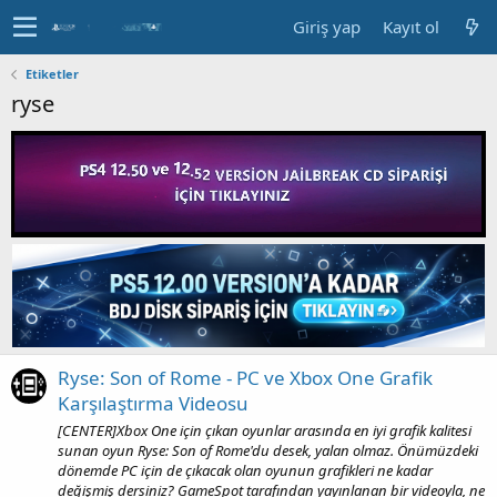
Giriş yap
Kayıt ol
Etiketler
ryse
Ryse: Son of Rome - PC ve Xbox One Grafik
Karşılaştırma Videosu
[CENTER]Xbox One için çıkan oyunlar arasında en iyi grafik kalitesi
sunan oyun Ryse: Son of Rome'du desek, yalan olmaz. Önümüzdeki
dönemde PC için de çıkacak olan oyunun grafikleri ne kadar
değişmiş dersiniz? GameSpot tarafından yayınlanan bir videoyla, ne