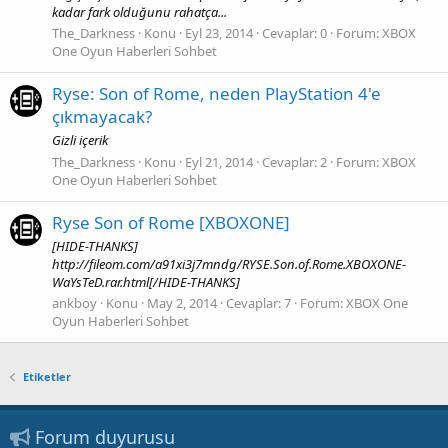
kadar fark olduğunu rahatça...
The_Darkness
Konu
Eyl 23, 2014
Cevaplar: 0
Forum:
XBOX
One Oyun Haberleri Sohbet
Ryse: Son of Rome, neden PlayStation 4'e
çıkmayacak?
Gizli içerik
The_Darkness
Konu
Eyl 21, 2014
Cevaplar: 2
Forum:
XBOX
One Oyun Haberleri Sohbet
Ryse Son of Rome [XBOXONE]
[HIDE-THANKS]
http://fileom.com/a91xi3j7mndg/RYSE.Son.of.Rome.XBOXONE-
WaYsTeD.rar.html[/HIDE-THANKS]
ankboy
Konu
May 2, 2014
Cevaplar: 7
Forum:
XBOX One
Oyun Haberleri Sohbet
Etiketler
Forum duyurusu