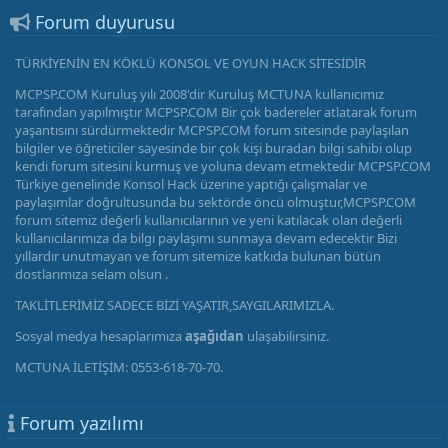
Forum duyurusu
TÜRKİYENİN EN KÖKLÜ KONSOL VE OYUN HACK SİTESİDİR
MCPSP.COM Kuruluş yılı 2008'dir Kuruluş MCTUNA kullanıcımız
tarafından yapılmıştır MCPSP.COM Bir çok badereler atlatarak forum
yaşantısını sürdürmektedir MCPSP.COM forum sitesinde paylaşılan
bilgiler ve öğreticiler sayesinde bir çok kişi buradan bilgi sahibi olup
kendi forum sitesini kurmuş ve yoluna devam etmektedir MCPSP.COM
Türkiye genelinde Konsol Hack üzerine yaptığı çalışmalar ve
paylaşımlar doğrultusunda bu sektörde öncü olmuştur,MCPSP.COM
forum sitemiz değerli kullanıcılarının ve yeni katılacak olan değerli
kullanıcılarımıza da bilgi paylaşımı sunmaya devam edecektir Bizi
yıllardır unutmayan ve forum sitemize katkıda bulunan bütün
dostlarımıza selam olsun .
TAKLİTLERİMİZ SADECE BİZİ YAŞATIR,SAYGILARIMIZLA.
Sosyal medya hesaplarımıza
aşağıdan
ulaşabilirsiniz.
MCTUNA İLETİŞİM: 0553-618-70-70.
Forum yazılımı