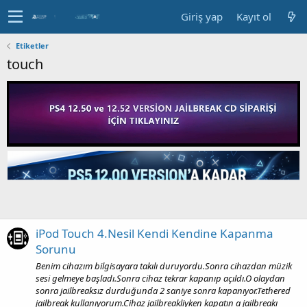
Giriş yap
Kayıt ol
Etiketler
touch
iPod Touch 4.Nesil Kendi Kendine Kapanma
Sorunu
Benim cihazım bilgisayara takılı duruyordu.Sonra cihazdan müzik
sesi gelmeye başladı.Sonra cihaz tekrar kapanıp açıldı.O olaydan
sonra jailbreaksız durduğunda 2 saniye sonra kapanıyor.Tethered
jailbreak kullanıyorum.Cihaz jailbreakliyken kapatın a jailbreakı