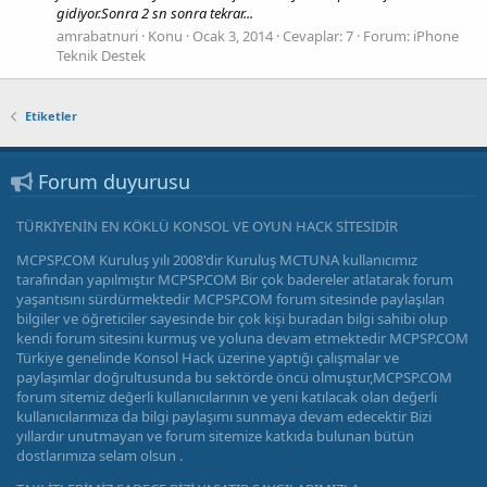
gidiyor.Sonra 2 sn sonra tekrar...
amrabatnuri
Konu
Ocak 3, 2014
Cevaplar: 7
Forum:
iPhone
Teknik Destek
Etiketler
Forum duyurusu
TÜRKİYENİN EN KÖKLÜ KONSOL VE OYUN HACK SİTESİDİR
MCPSP.COM Kuruluş yılı 2008'dir Kuruluş MCTUNA kullanıcımız
tarafından yapılmıştır MCPSP.COM Bir çok badereler atlatarak forum
yaşantısını sürdürmektedir MCPSP.COM forum sitesinde paylaşılan
bilgiler ve öğreticiler sayesinde bir çok kişi buradan bilgi sahibi olup
kendi forum sitesini kurmuş ve yoluna devam etmektedir MCPSP.COM
Türkiye genelinde Konsol Hack üzerine yaptığı çalışmalar ve
paylaşımlar doğrultusunda bu sektörde öncü olmuştur,MCPSP.COM
forum sitemiz değerli kullanıcılarının ve yeni katılacak olan değerli
kullanıcılarımıza da bilgi paylaşımı sunmaya devam edecektir Bizi
yıllardır unutmayan ve forum sitemize katkıda bulunan bütün
dostlarımıza selam olsun .