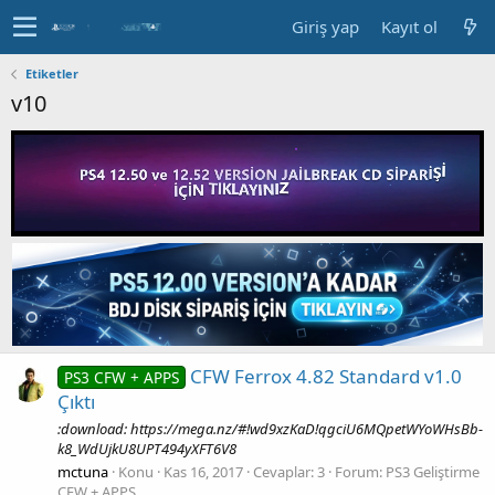
Giriş yap
Kayıt ol
Etiketler
v10
CFW Ferrox 4.82 Standard v1.0
PS3 CFW + APPS
Çıktı
:download: https://mega.nz/#!wd9xzKaD!qgciU6MQpetWYoWHsBb-
k8_WdUjkU8UPT494yXFT6V8
mctuna
Konu
Kas 16, 2017
Cevaplar: 3
Forum:
PS3 Geliştirme
CFW + APPS