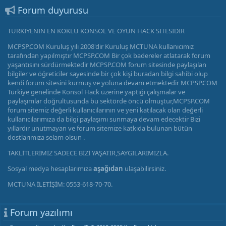
Forum duyurusu
TÜRKİYENİN EN KÖKLÜ KONSOL VE OYUN HACK SİTESİDİR
MCPSP.COM Kuruluş yılı 2008'dir Kuruluş MCTUNA kullanıcımız
tarafından yapılmıştır MCPSP.COM Bir çok badereler atlatarak forum
yaşantısını sürdürmektedir MCPSP.COM forum sitesinde paylaşılan
bilgiler ve öğreticiler sayesinde bir çok kişi buradan bilgi sahibi olup
kendi forum sitesini kurmuş ve yoluna devam etmektedir MCPSP.COM
Türkiye genelinde Konsol Hack üzerine yaptığı çalışmalar ve
paylaşımlar doğrultusunda bu sektörde öncü olmuştur,MCPSP.COM
forum sitemiz değerli kullanıcılarının ve yeni katılacak olan değerli
kullanıcılarımıza da bilgi paylaşımı sunmaya devam edecektir Bizi
yıllardır unutmayan ve forum sitemize katkıda bulunan bütün
dostlarımıza selam olsun .
TAKLİTLERİMİZ SADECE BİZİ YAŞATIR,SAYGILARIMIZLA.
Sosyal medya hesaplarımıza
aşağıdan
ulaşabilirsiniz.
MCTUNA İLETİŞİM: 0553-618-70-70.
Forum yazılımı