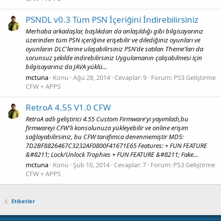
PSNDL v0.3 Tüm PSN İçeriğini İndirebilirsiniz
Merhaba arkadaşlar, başlıkdan da anlaşıldığı gibi bilgisayarınız
üzerinden tüm PSN içeriğine erişebilir ve dilediğiniz oyunları ve
oyunların DLC'lerine ulaşabilirsiniz PSN'de satılan Theme'ları da
sorunsuz şekilde indirebilirsiniz Uygulamanın çalışabilmesi için
bilgisayarınız da JAVA yüklü...
mctuna
Konu
Ağu 28, 2014
Cevaplar: 9
Forum:
PS3 Geliştirme
CFW + APPS
RetroA 4.55 V1.0 CFW
RetroA adlı geliştirici 4.55 Custom Firmware'yi yayımladı,bu
firmwareyi CFW'li konsolunuza yükleyebilir ve online erişim
sağlayabilirsiniz, bu CFW tarafımca denenmemiştir MD5:
7D2BF8826467C3232AF0800F41671E65 Features: + FUN FEATURE
&#8211; Lock/Unlock Trophies + FUN FEATURE &#8211; Fake...
mctuna
Konu
Şub 10, 2014
Cevaplar: 7
Forum:
PS3 Geliştirme
CFW + APPS
Etiketler