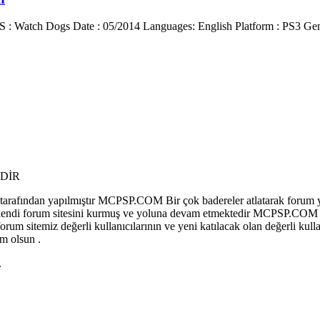
 : Watch Dogs Date : 05/2014 Languages: English Platform : PS3 Genr
DİR
afından yapılmıştır MCPSP.COM Bir çok badereler atlatarak forum y
 olup kendi forum sitesini kurmuş ve yoluna devam etmektedir MCPSP.COM
sitemiz değerli kullanıcılarının ve yeni katılacak olan değerli kullan
m olsun .
.