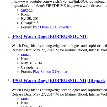
http://www.youtube.com/watch?v=q4exNjnDSOk :download: BLU
http://ul.to/vmoh6zm8 FIREDRIVE https://www.firedrive.co
Sayqho
Konu
Eyl 29, 2014
Cevaplar: 5
Forum:
PS3 Oyun DLC Paketleri
[PS3] Watch Dogs [EUR/RUSSOUND]
Watch Dogs blends cutting-edge technologies and sophisticated 
Release Date: May 27, 2014 M for Mature: Blood, Intense Viol
ramuh
Konu
May 31, 2014
Cevaplar: 2
Forum:
Play Station 3 Oyunları
[PS3] Watch Dogs [EUR/RUSSOUND] [Repack]
Watch Dogs blends cutting-edge technologies and sophisticated 
Release Date: May 27, 2014 M for Mature: Blood, Intense Viol
ramuh
Konu