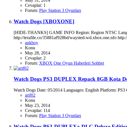
May 31, 2014
Cevaplar: 1
Forum:
Play Station 3 Oyunları
Watch Dogs [XBOXONE]
[HIDE-THANKS] GAME INFO Region: Region NTSC Languages:
http://terafile.co/35881af928bd/waysted-wd.xbox.one.nfo http:
ankboy
Konu
May 28, 2014
Cevaplar: 2
Forum:
XBOX One Oyun Haberleri Sohbet
Watch Dogs PS3 DUPLEX Repack 8GB Kota D
Watch Dogs Date: 05/2014 Languages: English Platform: PS3 Gen
arif02
Konu
May 23, 2014
Cevaplar: 114
Forum:
Play Station 3 Oyunları
Watch Dogs PS3-DUPLEX+ DLC Deluxe Editio