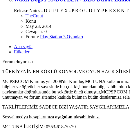
Release Notes - D U P L E X - P R O U D L Y P R E S E N T S
TheCraut
Konu
May 23, 2014
Cevaplar: 0
Forum:
Play Station 3 Oyunları
Ana sayfa
Etiketler
Forum duyurusu
TÜRKİYENİN EN KÖKLÜ KONSOL VE OYUN HACK SİTESİ
MCPSP.COM Kuruluş yılı 2008'dir Kuruluş MCTUNA kullanıcımız tar
bilgiler ve öğreticiler sayesinde bir çok kişi buradan bilgi sahibi
paylaşımlar doğrultusunda bu sektörde öncü olmuştur,MCPSP.COM forum 
unutmayan ve forum sitemize katkıda bulunan bütün dostlarımıza sela
TAKLİTLERİMİZ SADECE BİZİ YAŞATIR,SAYGILARIMIZLA
Sosyal medya hesaplarımıza
aşağıdan
ulaşabilirsiniz.
MCTUNA İLETİŞİM: 0553-618-70-70.