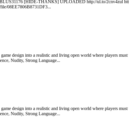
S31176 [HIDE-THANKS] UPLOADED http://ul.to/2cnv4zul http://ul.to
m/file/08EE7806B8731DF3...
game design into a realistic and living open world where players must 
ence, Nudity, Strong Language...
game design into a realistic and living open world where players must 
ence, Nudity, Strong Language...