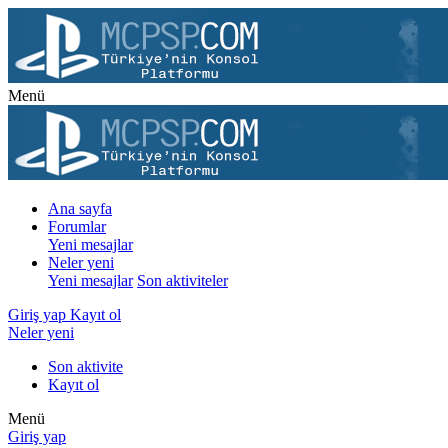
Menü
Ana sayfa
Forumlar
Yeni mesajlar
Neler yeni
Yeni mesajlar
Son aktiviteler
Giriş yap
Kayıt ol
Neler yeni
Son aktivite
Kayıt ol
Menü
Giriş yap