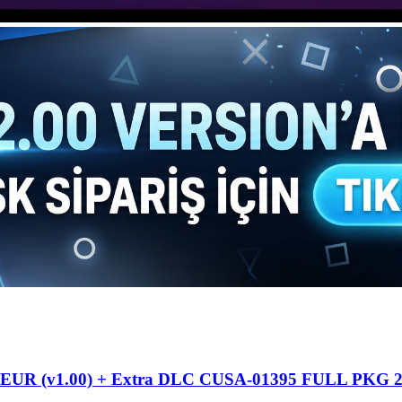
n EUR (v1.00) + Extra DLC CUSA-01395 FULL PKG 