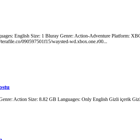
 English Size: 1 Bluray Genre: Action-Adventure Platform: XBO
//terafile.co/090597501f15/waysted-wd.xbox.one.r00...
ostu
re: Action Size: 8.82 GB Languages: Only English Gizli içerik Gizli 
n