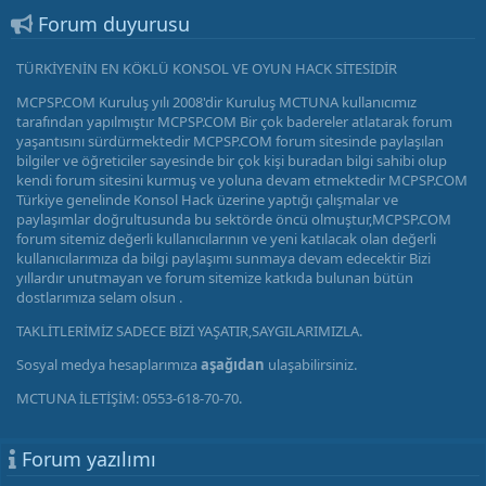
Forum duyurusu
TÜRKİYENİN EN KÖKLÜ KONSOL VE OYUN HACK SİTESİDİR
MCPSP.COM Kuruluş yılı 2008'dir Kuruluş MCTUNA kullanıcımız
tarafından yapılmıştır MCPSP.COM Bir çok badereler atlatarak forum
yaşantısını sürdürmektedir MCPSP.COM forum sitesinde paylaşılan
bilgiler ve öğreticiler sayesinde bir çok kişi buradan bilgi sahibi olup
kendi forum sitesini kurmuş ve yoluna devam etmektedir MCPSP.COM
Türkiye genelinde Konsol Hack üzerine yaptığı çalışmalar ve
paylaşımlar doğrultusunda bu sektörde öncü olmuştur,MCPSP.COM
forum sitemiz değerli kullanıcılarının ve yeni katılacak olan değerli
kullanıcılarımıza da bilgi paylaşımı sunmaya devam edecektir Bizi
yıllardır unutmayan ve forum sitemize katkıda bulunan bütün
dostlarımıza selam olsun .
TAKLİTLERİMİZ SADECE BİZİ YAŞATIR,SAYGILARIMIZLA.
Sosyal medya hesaplarımıza
aşağıdan
ulaşabilirsiniz.
MCTUNA İLETİŞİM: 0553-618-70-70.
Forum yazılımı