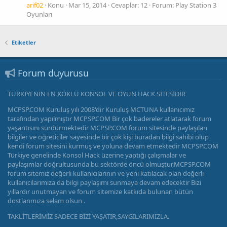
arif02
Konu
Mar 15, 2014
Cevaplar: 12
Forum:
Play Station 3
Oyunları
Etiketler
Forum duyurusu
TÜRKİYENİN EN KÖKLÜ KONSOL VE OYUN HACK SİTESİDİR
MCPSP.COM Kuruluş yılı 2008'dir Kuruluş MCTUNA kullanıcımız
tarafından yapılmıştır MCPSP.COM Bir çok badereler atlatarak forum
yaşantısını sürdürmektedir MCPSP.COM forum sitesinde paylaşılan
bilgiler ve öğreticiler sayesinde bir çok kişi buradan bilgi sahibi olup
kendi forum sitesini kurmuş ve yoluna devam etmektedir MCPSP.COM
Türkiye genelinde Konsol Hack üzerine yaptığı çalışmalar ve
paylaşımlar doğrultusunda bu sektörde öncü olmuştur,MCPSP.COM
forum sitemiz değerli kullanıcılarının ve yeni katılacak olan değerli
kullanıcılarımıza da bilgi paylaşımı sunmaya devam edecektir Bizi
yıllardır unutmayan ve forum sitemize katkıda bulunan bütün
dostlarımıza selam olsun .
TAKLİTLERİMİZ SADECE BİZİ YAŞATIR,SAYGILARIMIZLA.