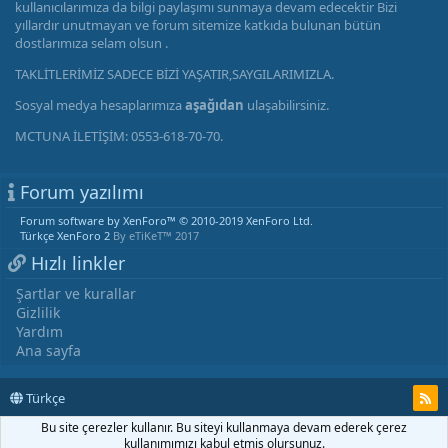
kullanıcılarımıza da bilgi paylaşımı sunmaya devam edecektir Bizi
yıllardır unutmayan ve forum sitemize katkıda bulunan bütün
dostlarımıza selam olsun .
TAKLİTLERİMİZ SADECE BİZİ YAŞATIR,SAYGILARIMIZLA.
Sosyal medya hesaplarımıza
aşağıdan
ulaşabilirsiniz.
MCTUNA İLETİŞİM: 0553-618-70-70.
Forum yazılımı
Forum software by XenForo™
© 2010-2019 XenForo Ltd.
Türkçe XenForo 2
By eTiKeT™ 2017
Hızlı linkler
Şartlar ve kurallar
Gizlilik
Yardım
Ana sayfa
Türkçe
Bu site çerezler kullanır. Bu siteyi kullanmaya devam ederek çerez
kullanımımızı kabul etmiş olursunuz.