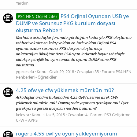
Yardım
PS4 Orjinal Oyundan USB ye
PS4 HEN Öğreticiler
DUMP ve Sorunsuz PKG kurulum dosyası
oluşturma Rehberi
Merhaba arkadaşlar forumda gördüğüm kadarıyla PKG oluşturma
rehberi yok size en kolay yoldan en hızlı yoldan Orjinal PS4
oyununuzdan sorunusz PKG dosyası oluşturmayı
anlatacağım.Bildiğiniz üzre PS4 oyun indirmek boyut sebebiyle
oldukça çetrefilli bu aynı zamanda oyunu DUMP etme PKG
oluşturma...
ygecesefa
Konu
Ocak 29, 2018
Cevaplar: 35
Forum:
PS4 HEN
Rehberleri - Öğreticiler
4.25 ofw ye cfw yüklemek mümkün mü?
Arkadaşlar aradım bulamadım 4.25 OFW üzerine direk CFW
yüklemek mümkün mü? Downgrade yapmam gerekiyor mu? Eyer
gerekiyorsa gerekli dosyaları nerden bulurum?
kelevra
Konu
Haz 5, 2015
Cevaplar: 4
Forum:
PS3 Geliştirme
CFW + APPS
rogero 4.55 cwf ye oyun yükleyemiyorum