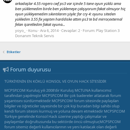
arkadaşlar 4.55 rogero cwf ps3 var içinde 5 tane oyun yüklü ama
ben yüklemedim birde ben yüklemeye çalışıyorum fakat olmuyor hiç
oyun yükleyemedim sıkıntılarım şöyle: far cry 4: oyunu siteden
yükledim 3.55 fix yaptım harddiske attım ps3 te bd mirror,external
felan işaretledim fakat oyuna...
yoyo_
Konu
Ara 6, 2014
Cevaplar: 2
Forum:
Play Station 3
Donanım Teknik Servis
Etiketler
Forum duyurusu
TÜRKİYENİN EN KÖKLÜ KONSOL VE OYUN HACK SİTESİDİR
MCPSP.COM Kuruluş yılı 2008'dir Kuruluş MCTUNA kullanıcımız
tarafından yapılmıştır MCPSP.COM Bir çok badereler atlatarak forum
yaşantısını sürdürmektedir MCPSP.COM forum sitesinde paylaşılan
bilgiler ve öğreticiler sayesinde bir çok kişi buradan bilgi sahibi olup
kendi forum sitesini kurmuş ve yoluna devam etmektedir MCPSP.COM
Türkiye genelinde Konsol Hack üzerine yaptığı çalışmalar ve
paylaşımlar doğrultusunda bu sektörde öncü olmuştur,MCPSP.COM
forum sitemiz değerli kullanıcılarının ve yeni katılacak olan değerli