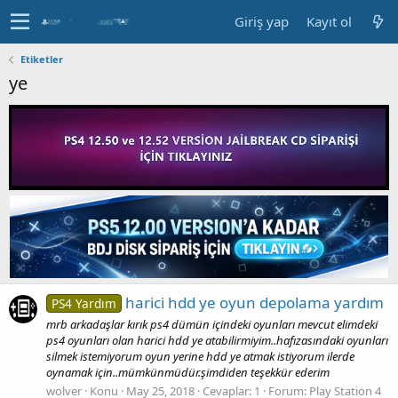
Giriş yap
Kayıt ol
Etiketler
ye
harici hdd ye oyun depolama yardım
PS4 Yardım
mrb arkadaşlar kırık ps4 dümün içindeki oyunları mevcut elimdeki
ps4 oyunları olan harici hdd ye atabilirmiyim..hafızasındaki oyunları
silmek istemiyorum oyun yerine hdd ye atmak istiyorum ilerde
oynamak için..mümkünmüdür.şimdiden teşekkür ederim
wolver
Konu
May 25, 2018
Cevaplar: 1
Forum:
Play Station 4