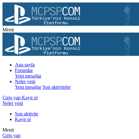
Menü
Ana sayfa
Forumlar
Yeni mesajlar
Neler yeni
Yeni mesajlar
Son aktiviteler
Giriş yap
Kayıt ol
Neler yeni
Son aktivite
Kayıt ol
Menü
Giriş yap