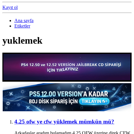
Kayıt ol
Ana sayfa
Etiketler
yuklemek
4.25 ofw ye cfw yüklemek mümkün mü?
Arkadaşlar aradım bulamadım 4.25 OFW üzerine direk CFW