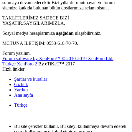
sunmaya devam edecektir Bizi yıllardır unutmayan ve forum
sitemize katkıda bulunan bütün dostlarımıza selam olsun .
TAKLİTLERİMİZ SADECE BİZİ
YAŞATIR,SAYGILARIMIZLA.
Sosyal medya hesaplarımıza
aşağıdan
ulaşabilirsiniz.
MCTUNA İLETİŞİM: 0553-618-70-70.
Forum yazılımı
Forum software by XenForo™
© 2010-2019 XenForo Ltd.
Türkçe XenForo 2
By eTiKeT™ 2017
Hızlı linkler
Şartlar ve kurallar
Gizlilik
Yardım
Ana sayfa
Türkçe
Bu site çerezler kullanır. Bu siteyi kullanmaya devam ederek
çerez kullanımımızı kabul etmiş olursunuz.