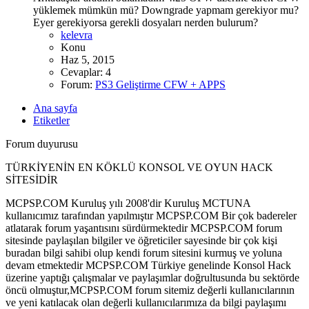
yüklemek mümkün mü? Downgrade yapmam gerekiyor mu?
Eyer gerekiyorsa gerekli dosyaları nerden bulurum?
kelevra
Konu
Haz 5, 2015
Cevaplar: 4
Forum:
PS3 Geliştirme CFW + APPS
Ana sayfa
Etiketler
Forum duyurusu
TÜRKİYENİN EN KÖKLÜ KONSOL VE OYUN HACK
SİTESİDİR
MCPSP.COM Kuruluş yılı 2008'dir Kuruluş MCTUNA
kullanıcımız tarafından yapılmıştır MCPSP.COM Bir çok badereler
atlatarak forum yaşantısını sürdürmektedir MCPSP.COM forum
sitesinde paylaşılan bilgiler ve öğreticiler sayesinde bir çok kişi
buradan bilgi sahibi olup kendi forum sitesini kurmuş ve yoluna
devam etmektedir MCPSP.COM Türkiye genelinde Konsol Hack
üzerine yaptığı çalışmalar ve paylaşımlar doğrultusunda bu sektörde
öncü olmuştur,MCPSP.COM forum sitemiz değerli kullanıcılarının
ve yeni katılacak olan değerli kullanıcılarımıza da bilgi paylaşımı