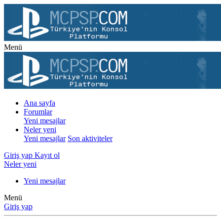
Menü
Ana sayfa
Forumlar
Yeni mesajlar
Neler yeni
Yeni mesajlar
Son aktiviteler
Giriş yap
Kayıt ol
Neler yeni
Yeni mesajlar
Menü
Giriş yap