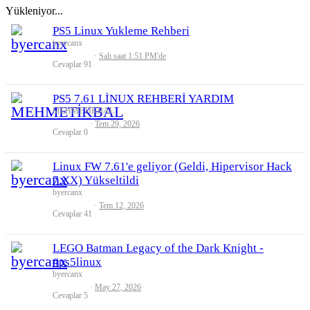
Yükleniyor...
PS5 Linux Yukleme Rehberi
byercanx
Salı saat 1:51 PM'de
Cevaplar
91
PS5 7.61 LİNUX REHBERİ YARDIM
MEHMETİKBAL
Tem 29, 2026
Cevaplar
0
Linux FW 7.61'e geliyor (Geldi, Hipervisor Hack
7.XX) Yükseltildi
byercanx
Tem 12, 2026
Cevaplar
41
LEGO Batman Legacy of the Dark Knight -
#ps5linux
byercanx
May 27, 2026
Cevaplar
5