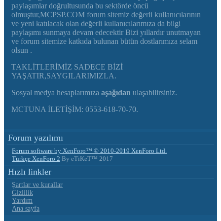
paylaşımlar doğrultusunda bu sektörde öncü
olmuştur,MCPSP.COM forum sitemiz değerli kullanıcılarının
ve yeni katılacak olan değerli kullanıcılarımıza da bilgi
paylaşımı sunmaya devam edecektir Bizi yıllardır unutmayan
ve forum sitemize katkıda bulunan bütün dostlarımıza selam
olsun .
TAKLİTLERİMİZ SADECE BİZİ
YAŞATIR,SAYGILARIMIZLA.
Sosyal medya hesaplarımıza
aşağıdan
ulaşabilirsiniz.
MCTUNA İLETİŞİM: 0553-618-70-70.
Forum yazılımı
Forum software by XenForo™
© 2010-2019 XenForo Ltd.
Türkçe XenForo 2
By eTiKeT™ 2017
Hızlı linkler
Şartlar ve kurallar
Gizlilik
Yardım
Ana sayfa