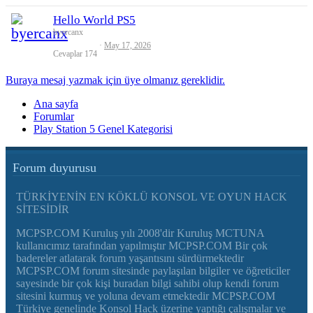
Hello World PS5
byercanx
May 17, 2026
Cevaplar
174
Buraya mesaj yazmak için üye olmanız gereklidir.
Ana sayfa
Forumlar
Play Station 5 Genel Kategorisi
Forum duyurusu
TÜRKİYENİN EN KÖKLÜ KONSOL VE OYUN HACK
SİTESİDİR
MCPSP.COM Kuruluş yılı 2008'dir Kuruluş MCTUNA
kullanıcımız tarafından yapılmıştır MCPSP.COM Bir çok
badereler atlatarak forum yaşantısını sürdürmektedir
MCPSP.COM forum sitesinde paylaşılan bilgiler ve öğreticiler
sayesinde bir çok kişi buradan bilgi sahibi olup kendi forum
sitesini kurmuş ve yoluna devam etmektedir MCPSP.COM
Türkiye genelinde Konsol Hack üzerine yaptığı çalışmalar ve