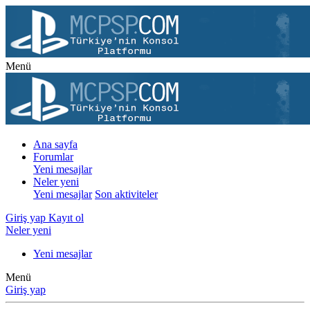
Menü
Ana sayfa
Forumlar
Yeni mesajlar
Neler yeni
Yeni mesajlar
Son aktiviteler
Giriş yap
Kayıt ol
Neler yeni
Yeni mesajlar
Menü
Giriş yap