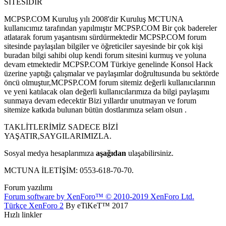
SİTESİDİR
MCPSP.COM Kuruluş yılı 2008'dir Kuruluş MCTUNA
kullanıcımız tarafından yapılmıştır MCPSP.COM Bir çok badereler
atlatarak forum yaşantısını sürdürmektedir MCPSP.COM forum
sitesinde paylaşılan bilgiler ve öğreticiler sayesinde bir çok kişi
buradan bilgi sahibi olup kendi forum sitesini kurmuş ve yoluna
devam etmektedir MCPSP.COM Türkiye genelinde Konsol Hack
üzerine yaptığı çalışmalar ve paylaşımlar doğrultusunda bu sektörde
öncü olmuştur,MCPSP.COM forum sitemiz değerli kullanıcılarının
ve yeni katılacak olan değerli kullanıcılarımıza da bilgi paylaşımı
sunmaya devam edecektir Bizi yıllardır unutmayan ve forum
sitemize katkıda bulunan bütün dostlarımıza selam olsun .
TAKLİTLERİMİZ SADECE BİZİ
YAŞATIR,SAYGILARIMIZLA.
Sosyal medya hesaplarımıza
aşağıdan
ulaşabilirsiniz.
MCTUNA İLETİŞİM: 0553-618-70-70.
Forum yazılımı
Forum software by XenForo™
© 2010-2019 XenForo Ltd.
Türkçe XenForo 2
By eTiKeT™ 2017
Hızlı linkler