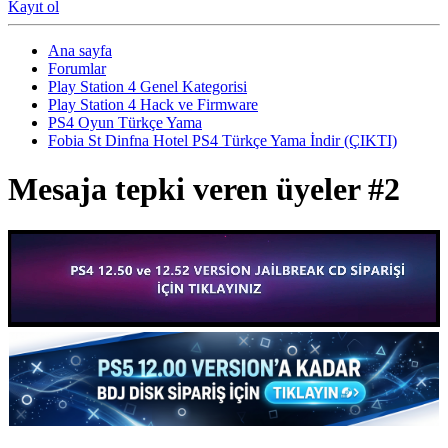
Kayıt ol
Ana sayfa
Forumlar
Play Station 4 Genel Kategorisi
Play Station 4 Hack ve Firmware
PS4 Oyun Türkçe Yama
Fobia St Dinfna Hotel PS4 Türkçe Yama İndir (ÇIKTI)
Mesaja tepki veren üyeler #2