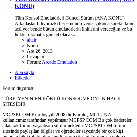
KONU)
Tüm Konsol Emulatörleri Güncel Sürüm (ANA KONU)
Arkadaşlar biliyoruzki her emunun yenisi çıkınca sürekli konu
açılıyor bende bütün emulatörlerin linklerini vereceğim ve bu
linkler otomatik güncel olacak...
altair
Konu
Ara 26, 2013
Cevaplar: 1
Forum:
Arcade Emulation
Ana sayfa
Etiketler
Forum duyurusu
TÜRKİYENİN EN KÖKLÜ KONSOL VE OYUN HACK
SİTESİDİR
MCPSP.COM Kuruluş yılı 2008'dir Kuruluş MCTUNA
kullanıcımız tarafından yapılmıştır MCPSP.COM Bir çok badereler
atlatarak forum yaşantısını sürdürmektedir MCPSP.COM forum
sitesinde paylaşılan bilgiler ve öğreticiler sayesinde bir çok kişi
buradan bilgi sahibi olup kendi forum sitesini kurmuş ve yoluna