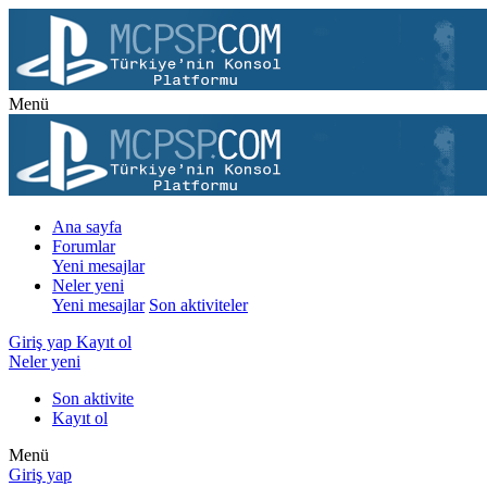
Menü
Ana sayfa
Forumlar
Yeni mesajlar
Neler yeni
Yeni mesajlar
Son aktiviteler
Giriş yap
Kayıt ol
Neler yeni
Son aktivite
Kayıt ol
Menü
Giriş yap