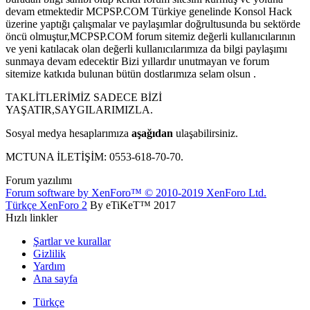
devam etmektedir MCPSP.COM Türkiye genelinde Konsol Hack
üzerine yaptığı çalışmalar ve paylaşımlar doğrultusunda bu sektörde
öncü olmuştur,MCPSP.COM forum sitemiz değerli kullanıcılarının
ve yeni katılacak olan değerli kullanıcılarımıza da bilgi paylaşımı
sunmaya devam edecektir Bizi yıllardır unutmayan ve forum
sitemize katkıda bulunan bütün dostlarımıza selam olsun .
TAKLİTLERİMİZ SADECE BİZİ
YAŞATIR,SAYGILARIMIZLA.
Sosyal medya hesaplarımıza
aşağıdan
ulaşabilirsiniz.
MCTUNA İLETİŞİM: 0553-618-70-70.
Forum yazılımı
Forum software by XenForo™
© 2010-2019 XenForo Ltd.
Türkçe XenForo 2
By eTiKeT™ 2017
Hızlı linkler
Şartlar ve kurallar
Gizlilik
Yardım
Ana sayfa
Türkçe