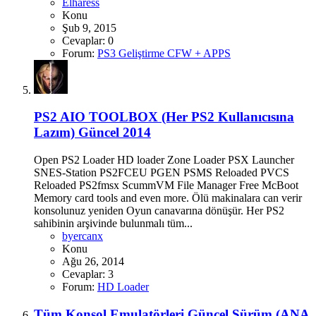
Elharess
Konu
Şub 9, 2015
Cevaplar: 0
Forum:
PS3 Geliştirme CFW + APPS
PS2 AIO TOOLBOX (Her PS2 Kullanıcısına
Lazım) Güncel 2014
Open PS2 Loader HD loader Zone Loader PSX Launcher
SNES-Station PS2FCEU PGEN PSMS Reloaded PVCS
Reloaded PS2fmsx ScummVM File Manager Free McBoot
Memory card tools and even more. Ölü makinalara can verir
konsolunuz yeniden Oyun canavarına dönüşür. Her PS2
sahibinin arşivinde bulunmalı tüm...
byercanx
Konu
Ağu 26, 2014
Cevaplar: 3
Forum:
HD Loader
Tüm Konsol Emulatörleri Güncel Sürüm (ANA