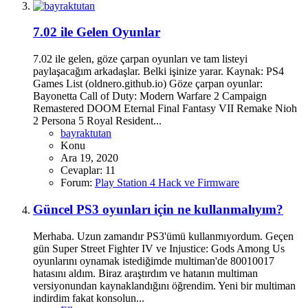
7.02 ile Gelen Oyunlar
7.02 ile gelen, göze çarpan oyunları ve tam listeyi
paylaşacağım arkadaşlar. Belki işinize yarar. Kaynak: PS4
Games List (oldnero.github.io) Göze çarpan oyunlar:
Bayonetta Call of Duty: Modern Warfare 2 Campaign
Remastered DOOM Eternal Final Fantasy VII Remake Nioh
2 Persona 5 Royal Resident...
bayraktutan
Konu
Ara 19, 2020
Cevaplar: 11
Forum:
Play Station 4 Hack ve Firmware
Güncel PS3 oyunları için ne kullanmalıyım?
Merhaba. Uzun zamandır PS3'ümü kullanmıyordum. Geçen
gün Super Street Fighter IV ve Injustice: Gods Among Us
oyunlarını oynamak istediğimde multiman'de 80010017
hatasını aldım. Biraz araştırdım ve hatanın multiman
versiyonundan kaynaklandığını öğrendim. Yeni bir multiman
indirdim fakat konsolun...