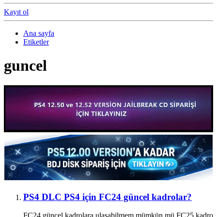
Kayıt ol
Ana sayfa
Etiketler
guncel
PS4 DLC
PS4 için FC24 güncel kadrolar?
FC24 güncel kadrolara ulasabilmem mümkün mü FC25 kadro