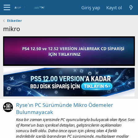
Giriş yap
Kayıt ol
Etiketler
mikro
Ryse'ın PC Sürümünde Mikro Ödemeler
Bulunmayacak
Kısa bir zaman içerisinde PC oyuncularıyla buluşacak olan Ryse: Son
of Rome'un bazı içeriksel detayları, geliştiricilerin açıklamaları
sonucu belli oldu. Daha önce oyun için çıkmış olan 4 farklı
indirilebilir içeriği barındıran PC sürümünde, multiplayer modlar