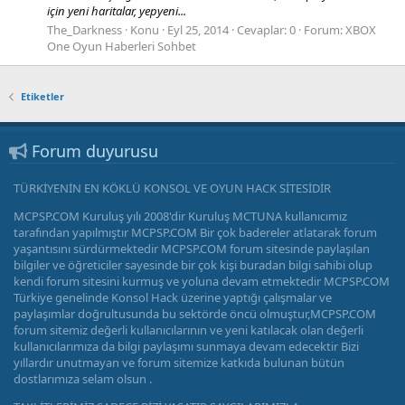
için yeni haritalar, yepyeni...
The_Darkness
Konu
Eyl 25, 2014
Cevaplar: 0
Forum:
XBOX
One Oyun Haberleri Sohbet
Etiketler
Forum duyurusu
TÜRKİYENİN EN KÖKLÜ KONSOL VE OYUN HACK SİTESİDİR
MCPSP.COM Kuruluş yılı 2008'dir Kuruluş MCTUNA kullanıcımız
tarafından yapılmıştır MCPSP.COM Bir çok badereler atlatarak forum
yaşantısını sürdürmektedir MCPSP.COM forum sitesinde paylaşılan
bilgiler ve öğreticiler sayesinde bir çok kişi buradan bilgi sahibi olup
kendi forum sitesini kurmuş ve yoluna devam etmektedir MCPSP.COM
Türkiye genelinde Konsol Hack üzerine yaptığı çalışmalar ve
paylaşımlar doğrultusunda bu sektörde öncü olmuştur,MCPSP.COM
forum sitemiz değerli kullanıcılarının ve yeni katılacak olan değerli
kullanıcılarımıza da bilgi paylaşımı sunmaya devam edecektir Bizi
yıllardır unutmayan ve forum sitemize katkıda bulunan bütün
dostlarımıza selam olsun .