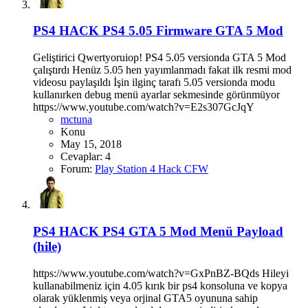
PS4 HACK
PS4 5.05 Firmware GTA 5 Mod
Geliştirici Qwertyoruiop! PS4 5.05 versionda GTA 5 Mod
çalıştırdı Henüz 5.05 hen yayımlanmadı fakat ilk resmi mod
videosu paylaşıldı İşin ilginç tarafı 5.05 versionda modu
kullanırken debug menü ayarlar sekmesinde görünmüyor
https://www.youtube.com/watch?v=E2s307GcJqY
mctuna
Konu
May 15, 2018
Cevaplar: 4
Forum:
Play Station 4 Hack CFW
PS4 HACK
PS4 GTA 5 Mod Menü Payload
(hile)
https://www.youtube.com/watch?v=GxPnBZ-BQds Hileyi
kullanabilmeniz için 4.05 kırık bir ps4 konsoluna ve kopya
olarak yüklenmiş veya orjinal GTA5 oyununa sahip