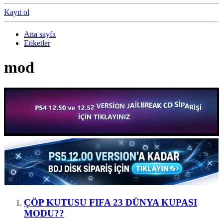
Kayıt ol
Ana sayfa
Etiketler
mod
ÇÖP KUTUSU
FIFA 23 DÜNYA KUPASI
MODU??