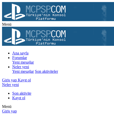
Menü
Ana sayfa
Forumlar
Yeni mesajlar
Neler yeni
Yeni mesajlar
Son aktiviteler
Giriş yap
Kayıt ol
Neler yeni
Son aktivite
Kayıt ol
Menü
Giriş yap