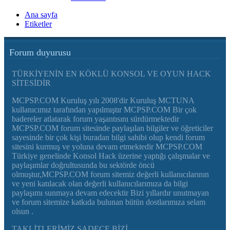
Ana sayfa
Etiketler
Forum duyurusu
TÜRKİYENİN EN KÖKLÜ KONSOL VE OYUN HACK
SİTESİDİR
MCPSP.COM Kuruluş yılı 2008'dir Kuruluş MCTUNA
kullanıcımız tarafından yapılmıştır MCPSP.COM Bir çok
badereler atlatarak forum yaşantısını sürdürmektedir
MCPSP.COM forum sitesinde paylaşılan bilgiler ve öğreticiler
sayesinde bir çok kişi buradan bilgi sahibi olup kendi forum
sitesini kurmuş ve yoluna devam etmektedir MCPSP.COM
Türkiye genelinde Konsol Hack üzerine yaptığı çalışmalar ve
paylaşımlar doğrultusunda bu sektörde öncü
olmuştur,MCPSP.COM forum sitemiz değerli kullanıcılarının
ve yeni katılacak olan değerli kullanıcılarımıza da bilgi
paylaşımı sunmaya devam edecektir Bizi yıllardır unutmayan
ve forum sitemize katkıda bulunan bütün dostlarımıza selam
olsun .
TAKLİTLERİMİZ SADECE BİZİ