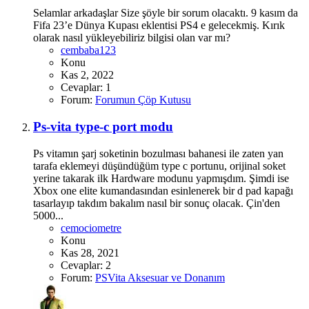
Selamlar arkadaşlar Size şöyle bir sorum olacaktı. 9 kasım da
Fifa 23’e Dünya Kupası eklentisi PS4 e gelecekmiş. Kırık
olarak nasıl yükleyebiliriz bilgisi olan var mı?
cembaba123
Konu
Kas 2, 2022
Cevaplar: 1
Forum:
Forumun Çöp Kutusu
Ps-vita type-c port modu
Ps vitamın şarj soketinin bozulması bahanesi ile zaten yan
tarafa eklemeyi düşündüğüm type c portunu, orijinal soket
yerine takarak ilk Hardware modunu yapmışdım. Şimdi ise
Xbox one elite kumandasından esinlenerek bir d pad kapağı
tasarlayıp takdım bakalım nasıl bir sonuç olacak. Çin'den
5000...
cemociometre
Konu
Kas 28, 2021
Cevaplar: 2
Forum:
PSVita Aksesuar ve Donanım