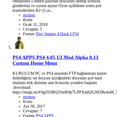
olmalısınız Linkten payload dosyasını indirip konsola
gönderiniz ve oyunu açınız Oyun açıldıktan sonra ps4
kontrollerden R2+[] or...
mctuna
Konu
Ocak 31, 2018
Cevaplar: 5
Forum:
Play Station 4 Hack CFW
PS4 APPS
PS4 4.05 UI Mod Alpha 0.13
Custom Home Menu
KURULUM PC ve PS4 arasında FTP bağlantısını kurun
İndirdiğiniz rar dosyası içeriğindeki dosyaları ps4 hard
diskinin kök dizinine atın Konsolu yeniden başlatın
:download:
https://mega.nz/#!lgZ03BQJ!mrR0p7LPPXla6jX26O9ts4uM
mctuna
Konu
Ara 30, 2017
Cevaplar: 7
Forum:
PS4 APPS