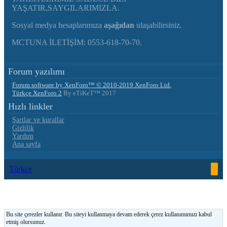
YAŞATIR,SAYGILARIMIZLA.
Sosyal medya hesaplarımıza
aşağıdan
ulaşabilirsiniz.
MCTUNA İLETİŞİM: 0553-618-70-70.
Forum yazılımı
Forum software by XenForo™
© 2010-2019 XenForo Ltd.
Türkçe XenForo 2
By eTiKeT™ 2017
Hızlı linkler
Şartlar ve kurallar
Gizlilik
Yardım
Ana sayfa
Türkçe
Bu site çerezler kullanır. Bu siteyi kullanmaya devam ederek çerez kullanımımızı kabul
etmiş olursunuz.