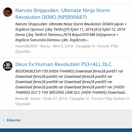
Naruto Shippuden: Ultimate Ninja Storm
Revolution DEMO (NPJB90687)
Naruto Shippuden: Ultimate Ninja Storm Revolution DEMO Japon +
İngilizce Oyunun Çıkış Tarihi:[JP] Eylül 11, 2014,[EU] Eylül 12, 2014
Demo Çıkış Tarihi:5 Temmuz,2014 Boyut:970 MB Dil:Japonca +
İngilizce Sonunda Demosu çıktı. İngilizcesi...
mami063547
Konu
Tem 5, 2014
Cevaplar: 6
Forum:
PSN
Oyunları
Deus Ex:Human Revolution PS3+ALL DLC
REGİON:BLES01150 [HIDE-THANKS] Download ferex28 part01 rar
Download ferex28 part02 rar Download ferex28 part03 rar
Download ferex28 part04 rar Download ferex28 part05 rar
Download ferex28 part06 rar Download ferex28 part07 rar [/HIDE-
THANKS] DLC'S THE MİSSİNG LİNK DLC [HIDE-THANKS] Download...
ferex28
Konu
Ocak 27, 2014
Cevaplar: 0
Forum:
Play Station 3
Oyunları
Etiketler