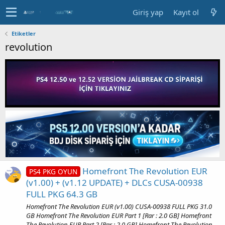
Giriş yap
Kayıt ol
Etiketler
revolution
Homefront The Revolution EUR
PS4 PKG OYUN
(v1.00) + (v1.12 UPDATE) + DLCs CUSA-00938
FULL PKG 64.3 GB
Homefront The Revolution EUR (v1.00) CUSA-00938 FULL PKG 31.0
GB Homefront The Revolution EUR Part 1 [Rar : 2.0 GB] Homefront
The Revolution EUR Part 2 [Rar : 2.0 GB] Homefront The Revolution