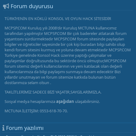
Forum duyurusu
TÜRKİYENİN EN KÖKLÜ KONSOL VE OYUN HACK SİTESİDİR
MCPSP.COM Kuruluş yılı 2008'dir Kuruluş MCTUNA kullanıcımız
tarafından yapılmıştır MCPSP.COM Bir çok badereler atlatarak forum
yaşantısını sürdürmektedir MCPSP.COM forum sitesinde paylaşılan
bilgiler ve öğreticiler sayesinde bir çok kişi buradan bilgi sahibi olup
kendi forum sitesini kurmuş ve yoluna devam etmektedir MCPSP.COM
Türkiye genelinde Konsol Hack üzerine yaptığı çalışmalar ve
paylaşımlar doğrultusunda bu sektörde öncü olmuştur,MCPSP.COM
forum sitemiz değerli kullanıcılarının ve yeni katılacak olan değerli
kullanıcılarımıza da bilgi paylaşımı sunmaya devam edecektir Bizi
yıllardır unutmayan ve forum sitemize katkıda bulunan bütün
dostlarımıza selam olsun .
TAKLİTLERİMİZ SADECE BİZİ YAŞATIR,SAYGILARIMIZLA.
Sosyal medya hesaplarımıza
aşağıdan
ulaşabilirsiniz.
MCTUNA İLETİŞİM: 0553-618-70-70.
Forum yazılımı