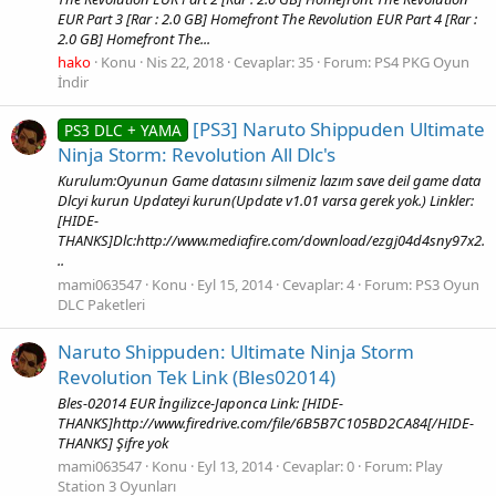
EUR Part 3 [Rar : 2.0 GB] Homefront The Revolution EUR Part 4 [Rar :
2.0 GB] Homefront The...
hako
Konu
Nis 22, 2018
Cevaplar: 35
Forum:
PS4 PKG Oyun
İndir
[PS3] Naruto Shippuden Ultimate
PS3 DLC + YAMA
Ninja Storm: Revolution All Dlc's
Kurulum:Oyunun Game datasını silmeniz lazım save deil game data
Dlcyi kurun Updateyi kurun(Update v1.01 varsa gerek yok.) Linkler:
[HIDE-
THANKS]Dlc:http://www.mediafire.com/download/ezgj04d4sny97x2.
..
mami063547
Konu
Eyl 15, 2014
Cevaplar: 4
Forum:
PS3 Oyun
DLC Paketleri
Naruto Shippuden: Ultimate Ninja Storm
Revolution Tek Link (Bles02014)
Bles-02014 EUR İngilizce-Japonca Link: [HIDE-
THANKS]http://www.firedrive.com/file/6B5B7C105BD2CA84[/HIDE-
THANKS] Şifre yok
mami063547
Konu
Eyl 13, 2014
Cevaplar: 0
Forum:
Play
Station 3 Oyunları