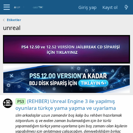
Giriş yap
Kayıt ol
Etiketler
unreal
(REHBER) Unreal Engine 3 ile yapılmış
PS3
oyunlara türkçe yama yapma ve uyarlama
slm arkadaşlar uzun zamandır boş kalıp bu rehberi hazırlamak
istiyordum. iş ve evden zaman bulamadığım için bir türlü
yapamadığım türkçe yama uyarlama işini boş zamanı olan kişilerin
yapabilmesi için anlatmaya çalışacağım. deneyebildiğim birkaç