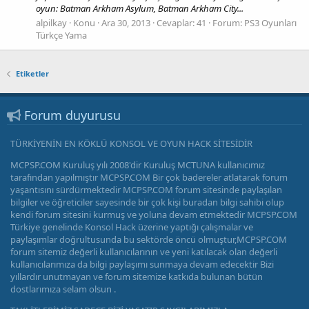
oyun: Batman Arkham Asylum, Batman Arkham City...
alpilkay
Konu
Ara 30, 2013
Cevaplar: 41
Forum:
PS3 Oyunları
Türkçe Yama
Etiketler
Forum duyurusu
TÜRKİYENİN EN KÖKLÜ KONSOL VE OYUN HACK SİTESİDİR
MCPSP.COM Kuruluş yılı 2008'dir Kuruluş MCTUNA kullanıcımız
tarafından yapılmıştır MCPSP.COM Bir çok badereler atlatarak forum
yaşantısını sürdürmektedir MCPSP.COM forum sitesinde paylaşılan
bilgiler ve öğreticiler sayesinde bir çok kişi buradan bilgi sahibi olup
kendi forum sitesini kurmuş ve yoluna devam etmektedir MCPSP.COM
Türkiye genelinde Konsol Hack üzerine yaptığı çalışmalar ve
paylaşımlar doğrultusunda bu sektörde öncü olmuştur,MCPSP.COM
forum sitemiz değerli kullanıcılarının ve yeni katılacak olan değerli
kullanıcılarımıza da bilgi paylaşımı sunmaya devam edecektir Bizi
yıllardır unutmayan ve forum sitemize katkıda bulunan bütün
dostlarımıza selam olsun .