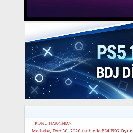
t
i
a
h
n
i
KONU HAKKINDA
Merhaba,
Tem 30, 2020
tarihinde
PS4 PKG Oyun