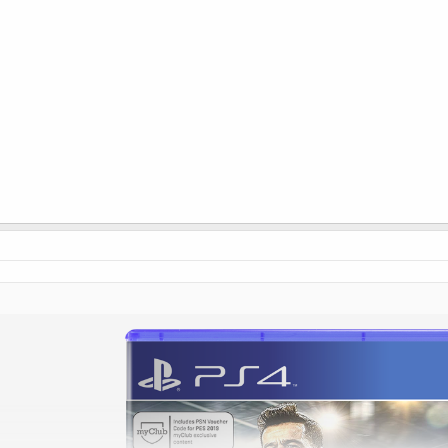
Spoyler
[Gizli içerik]