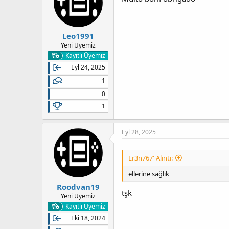
Leo1991
Yeni Üyemiz
Kayıtlı Üyemiz
Eyl 24, 2025
1
0
1
Eyl 28, 2025
Er3n767' Alıntı:
ellerine sağlık
Roodvan19
tşk
Yeni Üyemiz
Kayıtlı Üyemiz
Eki 18, 2024