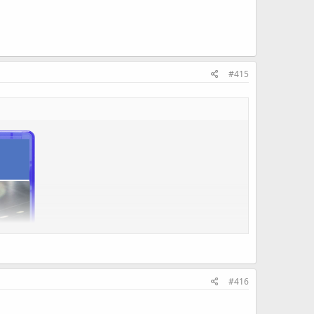
#415
#416