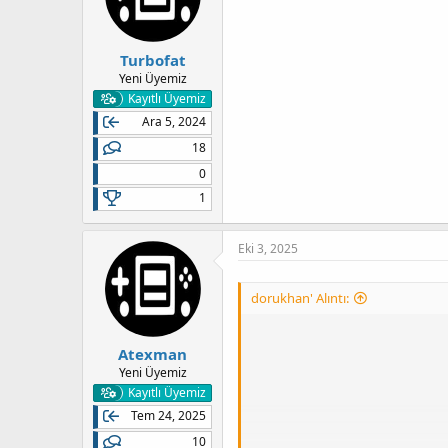
Turbofat
Yeni Üyemiz
Kayıtlı Üyemiz
Ara 5, 2024
18
0
1
Eki 3, 2025
dorukhan' Alıntı:
Atexman
Yeni Üyemiz
Kayıtlı Üyemiz
Tem 24, 2025
10