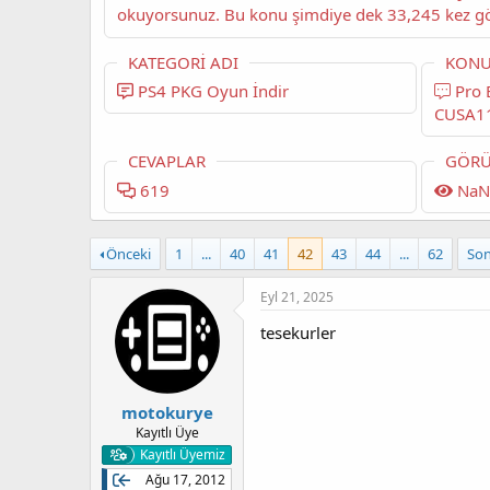
KATEGORI ADI
KONU
PS4 PKG Oyun İndir
Pro Evolution Soccer 2019
CUSA1
CEVAPLAR
GÖRÜ
619
NaN
Önceki
1
...
40
41
42
43
44
...
62
Son
Eyl 21, 2025
tesekurler
motokurye
Kayıtlı Üye
Kayıtlı Üyemiz
Ağu 17, 2012