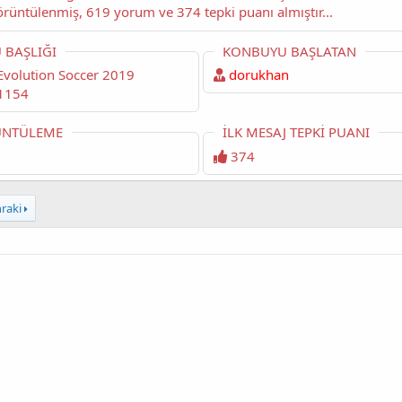
okuyorsunuz. Bu konu şimdiye dek 33,245 kez görüntülenmiş, 619 yorum ve 374 tepki puanı almıştır...
 BAŞLIĞI
KONBUYU BAŞLATAN
dorukhan
1154
NTÜLEME
İLK MESAJ TEPKI PUANI
374
raki