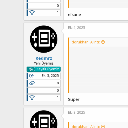
0
1
efsane
Eki 4, 2025
dorukhan' Alıntı:
Redmrz
Yeni Üyemiz
Kayıtlı Üyemiz
Eki 3, 2025
8
0
1
Super
Eki 8, 2025
dorukhan' Alıntı: