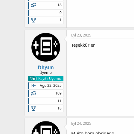
18
0
1
Eyl 23, 2025
Teşekkürler
fthysm
Üyemiz
Kayıtlı Üyemiz
Ağu 22, 2025
109
11
18
Eyl 24, 2025
Muito bom obrigado