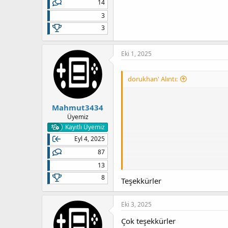
14
3
3
Eki 1, 2025
dorukhan' Alıntı:
Mahmut3434
Üyemiz
Kayıtlı Üyemiz
Eyl 4, 2025
87
13
8
Teşekkürler
Eki 3, 2025
Çok teşekkürler