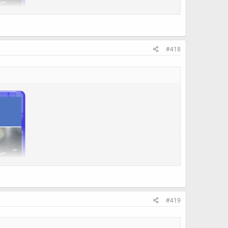
#418
#419