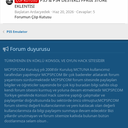
PS5 & PS4 DESTEKLİ FPKGİ STORE
ÇÖP KUTUSU
EKLENTİSİ
Başlatan Ardacyedek
Haz 20, 2026
Cevaplar: 5
Forumun Çöp Kutusu
PS5 Emulator
Forum duyurusu
TÜRKİYENİN EN KÖKLÜ KONSOL VE OYUN HACK SİTESİDİR
MCPSP.COM Kuruluş yılı 2008'dir Kuruluş MCTUNA kullanıcımız
tarafından yapılmıştır MCPSP.COM Bir çok badereler atlatarak forum
yaşantısını sürdürmektedir MCPSP.COM forum sitesinde paylaşılan
bilgiler ve öğreticiler sayesinde bir çok kişi buradan bilgi sahibi olup
kendi forum sitesini kurmuş ve yoluna devam etmektedir MCPSP.COM
Türkiye genelinde Konsol Hack üzerine yaptığı çalışmalar ve
paylaşımlar doğrultusunda bu sektörde öncü olmuştur,MCPSP.COM
forum sitemiz değerli kullanıcılarının ve yeni katılacak olan değerli
kullanıcılarımıza da bilgi paylaşımı sunmaya devam edecektir Bizi
yıllardır unutmayan ve forum sitemize katkıda bulunan bütün
dostlarımıza selam olsun .