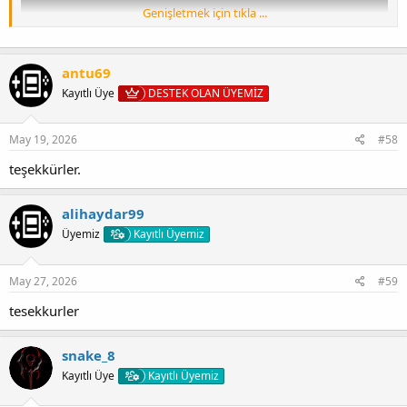
Genişletmek için tıkla ...
antu69
Kayıtlı Üye
DESTEK OLAN ÜYEMİZ
PS4 ve PS5 kırık konsollarınızda oynamanız için derlenmiştir
May 19, 2026
#58
PKG dosyasını indirip konsolunuza yüklemeniz yeterlidir
teşekkürler.
Keyifli oyunlar.
alihaydar99
Üyemiz
Kayıtlı Üyemiz
May 27, 2026
#59
[Gizli içerik]
tesekkurler
[/QUOTteşekkürler
snake_8
Kayıtlı Üye
Kayıtlı Üyemiz