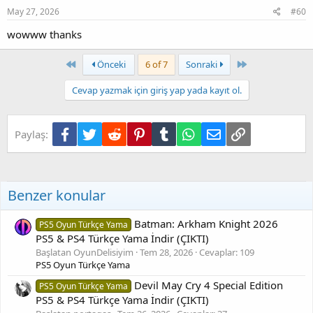
May 27, 2026
#60
wowww thanks
First
Son
Önceki
6 of 7
Sonraki
Cevap yazmak için giriş yap yada kayıt ol.
Facebook
Twitter
Reddit
Pinterest
Tumblr
WhatsApp
E-posta
Link
Paylaş:
Benzer konular
Batman: Arkham Knight 2026
PS5 Oyun Türkçe Yama
PS5 & PS4 Türkçe Yama İndir (ÇIKTI)
Başlatan OyunDelisiyim
Tem 28, 2026
Cevaplar: 109
PS5 Oyun Türkçe Yama
Devil May Cry 4 Special Edition
PS5 Oyun Türkçe Yama
PS5 & PS4 Türkçe Yama İndir (ÇIKTI)