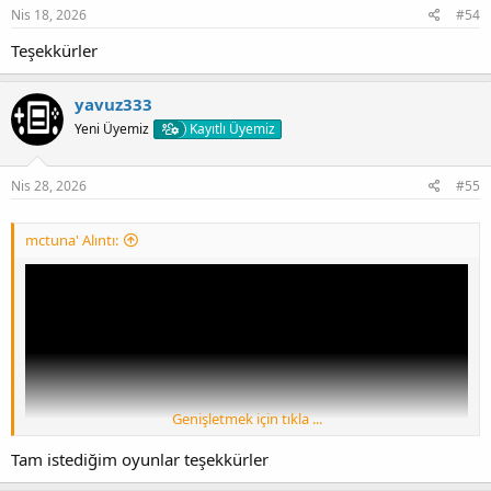
Nis 18, 2026
#54
Teşekkürler
yavuz333
Yeni Üyemiz
Kayıtlı Üyemiz
Nis 28, 2026
#55
mctuna' Alıntı:
Genişletmek için tıkla ...
Tam istediğim oyunlar teşekkürler