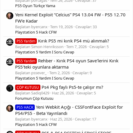
Başlatan portagas
Tem 26, 2026
Cevaplar: 37
PS5 Oyun Türkçe Yama
Yeni Kernel Exploit “Celcius” PS4 13.04 FW - PS5 12.70
FW’e Kadar
Başlatan byercanx
Tem 19, 2026
Cevaplar: 33
Playstation 5 Hack CFW
Kırık PS5 mi kırık PS4 mü alınmalı?
PS5 Yardım
Başlatan Simon Henriksson
Tem 7, 2026
Cevaplar: 5
Playstation 5 Yardım I Soru Cevap
Rehber - Kırık PS4 oyun Save'lerini Kırık
PS5 Yardım
PS5'teki oyunlara aktarma
Başlatan pssever_
Tem 2, 2026
Cevaplar: 9
Playstation 5 Yardım I Soru Cevap
Ps4 Pkg faylı Ps5-te çalışır mı?
ÇÖP KUTUSU
Başlatan Sadiq0429
Haz 26, 2026
Cevaplar: 5
Forumun Çöp Kutusu
Yeni Webkit Açığı - CSSFontFace Exploit for
PS5 HACK
PS4/PS5 - Beta Yayınlandı
Başlatan byercanx
Haz 25, 2026
Cevaplar: 17
Playstation 5 Hack CFW