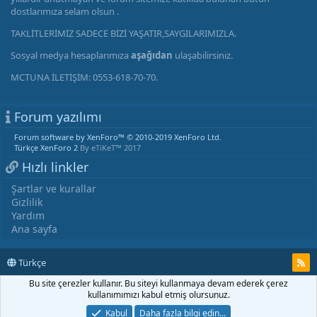
dostlarımıza selam olsun .
TAKLİTLERİMİZ SADECE BİZİ YAŞATIR,SAYGILARIMIZLA.
Sosyal medya hesaplarımıza
aşağıdan
ulaşabilirsiniz.
MCTUNA İLETİŞİM: 0553-618-70-70.
Forum yazılımı
Forum software by XenForo™
© 2010-2019 XenForo Ltd.
Türkçe XenForo 2
By eTiKeT™ 2017
Hızlı linkler
Şartlar ve kurallar
Gizlilik
Yardım
Ana sayfa
Türkçe
Bu site çerezler kullanır. Bu siteyi kullanmaya devam ederek çerez
kullanımımızı kabul etmiş olursunuz.
Kabul
Daha fazla bilgi edin...