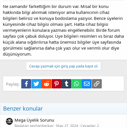
Ne zamandır farkettiğim bir durum var. Misal bir konu
hakkında bilgi alınmak isteniyor ama kullanıcının cihaz
bilgileri belirsiz ve konuya bodoslama yazıyor. Bence üyelerin
künyesinde cihaz bilgisi olması şart. Hatta cihaz bilgisi
vermeyenlerin konulara yazması engellenebilir. Birde forum
sayfası çok çabuk doluyor. Üye bilgileri resimleri vs biraz daha
küçük alana sığdırılırsa hatta önemsiz bilgiler üye sayfasında
görülmesi sağlanırsa daha çok yazı olur ve verimli olur diye
düşünüyorum.
Cevap yazmak için giriş yap yada kayıt ol.
Facebook
Twitter
Reddit
Pinterest
Tumblr
WhatsApp
E-posta
Link
Paylaş:
Benzer konular
Mega Üyelik Sorunu
Başlatan seyhanberkay
May 27, 2024
Cevaplar: 2