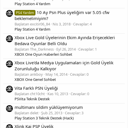
Play Station 4 Yardım
10 Ay Psn Plus üyeliğim var 5.05 cfw
PS4 Yardım
beklemelimiyim?
Başlatan excitir06_84
Nis 3, 2018
Cevaplar: 4
Play Station 4 Yardım
Xbox Live Gold Üyelerinin Ekim Ayında Erişecekleri
Bedava Oyunlar Belli Oldu
Başlatan The_Darkness
Eyl 26, 2014
Cevaplar: 1
XBOX One Oyun Haberleri Sohbet
Xbox Live'da Medya Uygulamaları için Gold Üyelik
Zorunluluğu Kalkıyor
Başlatan ankboy
May 14, 2014
Cevaplar: 0
XBOX One Genel Sohbet
Vita Farklı PSN Üyeliği
Başlatan cht10cht
Kas 10, 2013
Cevaplar: 0
PSVita Teknik Destek
multimanı sildim yüklüyemiyorum
Başlatan delet
Şub 25, 2013
Cevaplar: 3
Play Station 3 Teknik Destek (Hack)
Xlink Kai PSP Üyelik