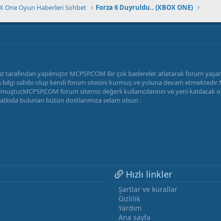
 One Oyun Haberleri Sohbet
Forza 6 Duyruldu.. (XBOX ONE)
z tarafından yapılmıştır MCPSP.COM Bir çok badereler atlatarak forum yaş
radan bilgi sahibi olup kendi forum sitesini kurmuş ve yoluna devam etmekted
uştur,MCPSP.COM forum sitemiz değerli kullanıcılarının ve yeni katılacak ola
katkıda bulunan bütün dostlarımıza selam olsun .
Hızlı linkler
Şartlar ve kurallar
Gizlilik
Yardım
Ana sayfa