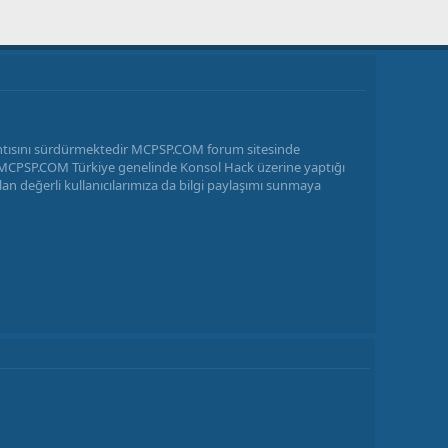
antısını sürdürmektedir MCPSP.COM forum sitesinde
ir MCPSP.COM Türkiye genelinde Konsol Hack üzerine yaptığı
n değerli kullanıcılarımıza da bilgi paylaşımı sunmaya