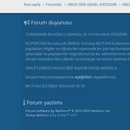
Ana sayfa
Forumlar
XBOX ONE GENEL KATEGORi
XBOX
Forum duyurusu
TÜRKİYENİN EN KÖKLÜ KONSOL VE OYUN HACK SİTESİDİR
MCPSP.COM Kuruluş yılı 2008'dir Kuruluş MCTUNA kullanıcımı
paylaşılan bilgiler ve öğreticiler sayesinde bir çok kişi bu
çalışmalar ve paylaşımlar doğrultusunda bu sektörde öncü olm
devam edecektir Bizi yıllardır unutmayan ve forum sitemize 
TAKLİTLERİMİZ SADECE BİZİ YAŞATIR,SAYGILARIMIZLA.
Sosyal medya hesaplarımıza
aşağıdan
ulaşabilirsiniz.
MCTUNA İLETİŞİM: 0553-618-70-70.
Forum yazılımı
Forum software by XenForo™
© 2010-2019 XenForo Ltd.
Türkçe XenForo 2
By eTiKeT™ 2017