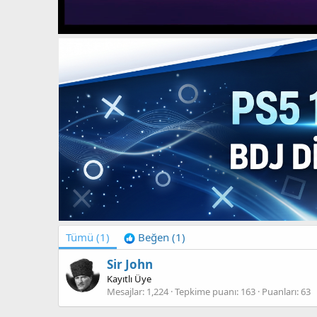
Tümü
(1)
Beğen
(1)
Sir John
Kayıtlı Üye
Mesajlar
1,224
Tepkime puanı
163
Puanları
63