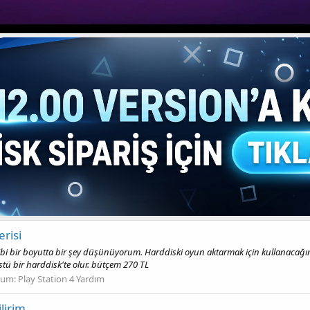
erisi
i bir boyutta bir şey düşünüyorum. Harddiski oyun aktarmak için kullanacağım bu
tü bir harddisk'te olur. bütçem 270 TL
rum:
Play Station 4 Yardım
lirim.