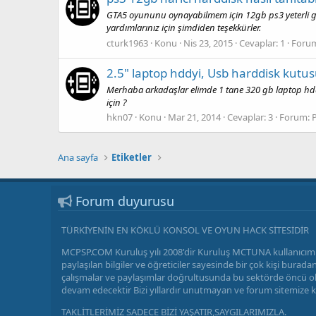
GTA5 oyununu oynayabilmem için 12gb ps3 yeterli gel
yardımlarınız için şimdiden teşekkürler.
cturk1963
Konu
Nis 23, 2015
Cevaplar: 1
Foru
2.5" laptop hddyi, Usb harddisk kutu
Merhaba arkadaşlar elimde 1 tane 320 gb laptop hdd
için ?
hkn07
Konu
Mar 21, 2014
Cevaplar: 3
Forum:
P
Ana sayfa
Etiketler
Forum duyurusu
TÜRKİYENİN EN KÖKLÜ KONSOL VE OYUN HACK SİTESİDİR
MCPSP.COM Kuruluş yılı 2008'dir Kuruluş MCTUNA kullanıcımı
paylaşılan bilgiler ve öğreticiler sayesinde bir çok kişi bu
çalışmalar ve paylaşımlar doğrultusunda bu sektörde öncü olm
devam edecektir Bizi yıllardır unutmayan ve forum sitemize 
TAKLİTLERİMİZ SADECE BİZİ YAŞATIR,SAYGILARIMIZLA.