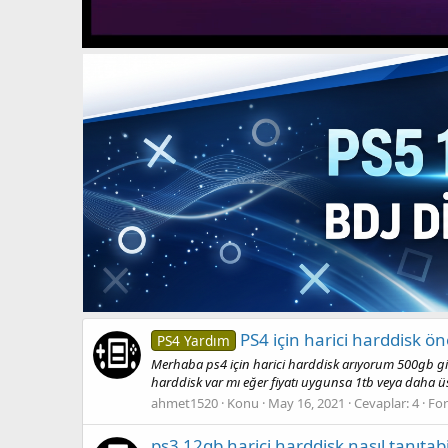
PS4 için harici harddisk ön
PS4 Yardım
Merhaba ps4 için harici harddisk arıyorum 500gb gib
harddisk var mı eğer fiyatı uygunsa 1tb veya daha üs
ahmet1520
Konu
May 16, 2021
Cevaplar: 4
Fo
ps3 12gb harici harddisk nasıl tanıtabi