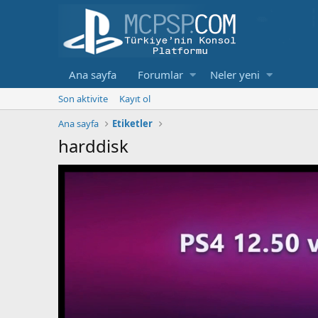
Ana sayfa
Forumlar
Neler yeni
Son aktivite
Kayıt ol
Ana sayfa
Etiketler
harddisk