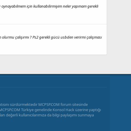
u oynayabilmem için kullanabilirmiyim neler yapmam gerekli
olurmu çalışırmı ? Ps2 gerekli gücü usbden verirmi çalışması
antısını sürdürmektedir MCPSP.COM forum sitesinde
ir MCPSP.COM Türkiye genelinde Konsol Hack üzerine yaptığı
n değerli kullanıcılarımıza da bilgi paylaşımı sunmaya