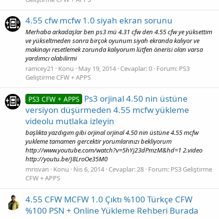
4.55 cfw mcfw 1.0 siyah ekran sorunu
Merhaba arkadaşlar ben ps3 mü 4.31 cfw den 4.55 cfw ye yüksettim
ve yükseltmeden sonra birçok oyunum siyah ekranda kalıyor ve
makinayı resetlemek zorunda kalıyorum lütfen önerisi olan varsa
yardımcı olabilirmi
ramcey21
Konu
May 19, 2014
Cevaplar: 0
Forum:
PS3
Geliştirme CFW + APPS
Ps3 orjinal 4.50 nin üstüne
PS3 CFW + APPS
versiyon düşürmeden 4.55 mcfw yükleme
videolu mutlaka izleyin
başlıkta yazdıgım gibi orjinal orjinal 4.50 nin üstüne 4.55 mcfw
yukleme tamamen gercektir yorumlarınızı bekliyorum
http://www.youtube.com/watch?v=5hYj23dPmzM&hd=1 2.video
http://youtu.be/J8LroOe35M0
mrisvan
Konu
Nis 6, 2014
Cevaplar: 28
Forum:
PS3 Geliştirme
CFW + APPS
4.55 CFW MCFW 1.0 Çıktı %100 Türkçe CFW
%100 PSN + Online Yükleme Rehberi Burada