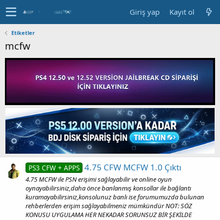
Giriş yap
Kayıt ol
Etiketler
mcfw
4.75 CFW MCFW 1.0 Çıktı
PS3 CFW + APPS
4.75 MCFW ile PSN erişimi sağlayabilir ve online oyun
oynayabilirsiniz,daha önce banlanmış konsollar ile bağlantı
kuramayabilirsiniz,konsolunuz banlı ise forumumuzda bulunan
rehberlerden erişim sağlayabilmeniz mümkündür NOT: SÖZ
KONUSU UYGULAMA HER NEKADAR SORUNSUZ BİR ŞEKİLDE