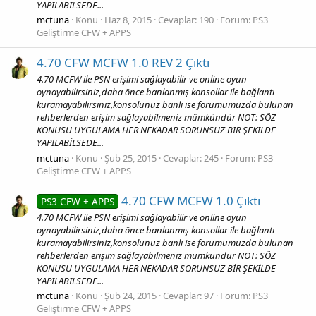
YAPILABİLSEDE...
mctuna
Konu
Haz 8, 2015
Cevaplar: 190
Forum:
PS3
Geliştirme CFW + APPS
4.70 CFW MCFW 1.0 REV 2 Çıktı
4.70 MCFW ile PSN erişimi sağlayabilir ve online oyun
oynayabilirsiniz,daha önce banlanmış konsollar ile bağlantı
kuramayabilirsiniz,konsolunuz banlı ise forumumuzda bulunan
rehberlerden erişim sağlayabilmeniz mümkündür NOT: SÖZ
KONUSU UYGULAMA HER NEKADAR SORUNSUZ BİR ŞEKİLDE
YAPILABİLSEDE...
mctuna
Konu
Şub 25, 2015
Cevaplar: 245
Forum:
PS3
Geliştirme CFW + APPS
4.70 CFW MCFW 1.0 Çıktı
PS3 CFW + APPS
4.70 MCFW ile PSN erişimi sağlayabilir ve online oyun
oynayabilirsiniz,daha önce banlanmış konsollar ile bağlantı
kuramayabilirsiniz,konsolunuz banlı ise forumumuzda bulunan
rehberlerden erişim sağlayabilmeniz mümkündür NOT: SÖZ
KONUSU UYGULAMA HER NEKADAR SORUNSUZ BİR ŞEKİLDE
YAPILABİLSEDE...
mctuna
Konu
Şub 24, 2015
Cevaplar: 97
Forum:
PS3
Geliştirme CFW + APPS