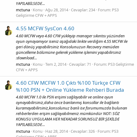
YAPILABİLSEDE...
mctuna
Konu
Ağu 28, 2014
Cevaplar: 234
Forum:
PS3
Geliştirme CFW + APPS
4.55 MCFW SysCon 4.60
4.60 MCFW veya 4.60 CFW yükleyip manager sıkıntısı yüzünden
oyun oynayamıyor iseniz aşağıdaki linkte verdiğim 4.55 MCFW ile
geri dönüş yapabilirsiniz Konsolunuzun Recovery menüden
güncelleme bölümüne gelerek yükleme işlemini yapabilirsiniz
:download...
mctuna
Konu
Tem 2, 2014
Cevaplar: 71
Forum:
PS3 Geliştirme
CFW + APPS
4.60 CFW MCFW 1.0 Çıktı %100 Türkçe CFW
%100 PSN + Online Yükleme Rehberi Burada
4.60 MCFW 1.0 ile PSN erişimi sağlayabilir ve online oyun
oynayabilirsiniz,daha önce banlanmış konsollar ile bağlantı
kuramayabilirsiniz,konsolunuz banlı ise forumumuzda bulunan
rehberlerden erişim sağlayabilmeniz mümkündür NOT: SÖZ
KONUSU UYGULAMA HER NEKADAR SORUNSUZ BİR ŞEKİLDE
YAPILABİLSEDE...
mctuna
Konu
Haz 28, 2014
Cevaplar: 326
Forum:
PS3
Geliştirme CFW + APPS