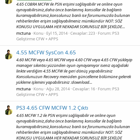
4.65 COBRA MCFW ile PSN erişimi sağlayabilir ve online oyun
oynayabilirsiniz,daha önce banlanmış konsollar ile bağlantı
kuramayabilirsiniz,konsolunuz banlı ise forumumuzda bulunan
rehberlerden erişim sağlayabilmeniz mümkündür NOT: SÖZ
KONUSU UYGULAMA HER NEKADAR SORUNSUZ BİR ŞEKİLDE...
mctuna
Konu
Eyl 15, 2014
Cevaplar: 223
Forum:
PS3
Geliştirme CFW + APPS
4.55 MCFW SysCon 4.65
4.60 MCFW veya 4.65 MCFW veya 4.60 CFW veya 4.65 CFW yükleyip
manager sıkıntısı yüzünden oyun oynayamıyor iseniz aşağıdaki
linkte verdiğim 4.55 MCFW ile geri dönüş yapabilirsiniz
Konsolunuzun Recovery menüden güncelleme bölümüne gelerek
yükleme işlemini yapabilirsiniz :download...
mctuna
Konu
Ağu 28, 2014
Cevaplar: 16
Forum:
PS3
Geliştirme CFW + APPS
PS3 4.65 CFW MCFW 1.2 Çıktı
4.65 MCFW 1.2 ile PSN erişimi sağlayabilir ve online oyun
oynayabilirsiniz,daha önce banlanmış konsollar ile bağlantı
kuramayabilirsiniz,konsolunuz banlı ise forumumuzda bulunan
rehberlerden erişim sağlayabilmeniz mümkündür NOT: SÖZ
KONUSU UYGULAMA HER NEKADAR SORUNSUZ BİR ŞEKİLDE