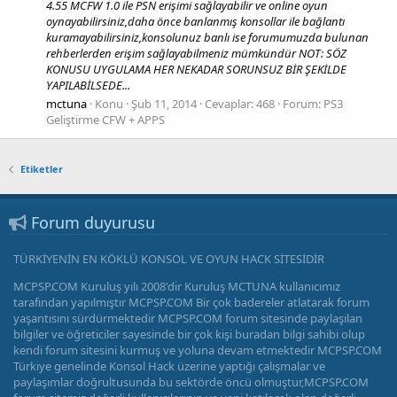
4.55 MCFW 1.0 ile PSN erişimi sağlayabilir ve online oyun
oynayabilirsiniz,daha önce banlanmış konsollar ile bağlantı
kuramayabilirsiniz,konsolunuz banlı ise forumumuzda bulunan
rehberlerden erişim sağlayabilmeniz mümkündür NOT: SÖZ
KONUSU UYGULAMA HER NEKADAR SORUNSUZ BİR ŞEKİLDE
YAPILABİLSEDE...
mctuna
Konu
Şub 11, 2014
Cevaplar: 468
Forum:
PS3
Geliştirme CFW + APPS
Etiketler
Forum duyurusu
TÜRKİYENİN EN KÖKLÜ KONSOL VE OYUN HACK SİTESİDİR
MCPSP.COM Kuruluş yılı 2008'dir Kuruluş MCTUNA kullanıcımız
tarafından yapılmıştır MCPSP.COM Bir çok badereler atlatarak forum
yaşantısını sürdürmektedir MCPSP.COM forum sitesinde paylaşılan
bilgiler ve öğreticiler sayesinde bir çok kişi buradan bilgi sahibi olup
kendi forum sitesini kurmuş ve yoluna devam etmektedir MCPSP.COM
Türkiye genelinde Konsol Hack üzerine yaptığı çalışmalar ve
paylaşımlar doğrultusunda bu sektörde öncü olmuştur,MCPSP.COM