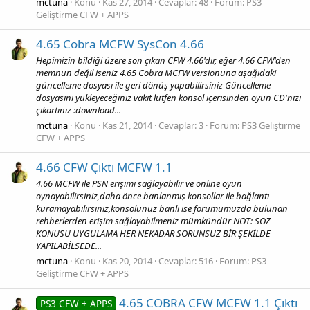
mctuna
Konu
Kas 27, 2014
Cevaplar: 48
Forum:
PS3
Geliştirme CFW + APPS
4.65 Cobra MCFW SysCon 4.66
Hepimizin bildiği üzere son çıkan CFW 4.66'dır, eğer 4.66 CFW'den
memnun değil iseniz 4.65 Cobra MCFW versionuna aşağıdaki
güncelleme dosyası ile geri dönüş yapabilirsiniz Güncelleme
dosyasını yükleyeceğiniz vakit lütfen konsol içerisinden oyun CD'nizi
çıkartınız :download...
mctuna
Konu
Kas 21, 2014
Cevaplar: 3
Forum:
PS3 Geliştirme
CFW + APPS
4.66 CFW Çıktı MCFW 1.1
4.66 MCFW ile PSN erişimi sağlayabilir ve online oyun
oynayabilirsiniz,daha önce banlanmış konsollar ile bağlantı
kuramayabilirsiniz,konsolunuz banlı ise forumumuzda bulunan
rehberlerden erişim sağlayabilmeniz mümkündür NOT: SÖZ
KONUSU UYGULAMA HER NEKADAR SORUNSUZ BİR ŞEKİLDE
YAPILABİLSEDE...
mctuna
Konu
Kas 20, 2014
Cevaplar: 516
Forum:
PS3
Geliştirme CFW + APPS
4.65 COBRA CFW MCFW 1.1 Çıktı
PS3 CFW + APPS