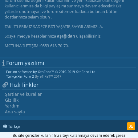
forum sitemiz değerli kullanıcılarının ve yeni katılacak olan değerli
kullanıcılarımıza da bilgi paylaşımı sunmaya devam edecektir Bizi
yıllardır unutmayan ve forum sitemize katkıda bulunan bütün
dostlarımıza selam olsun .
TAKLİTLERİMİZ SADECE BİZİ YAŞATIR,SAYGILARIMIZLA.
Sosyal medya hesaplarımıza
aşağıdan
ulaşabilirsiniz.
MCTUNA İLETİŞİM: 0553-618-70-70.
Forum yazılımı
Forum software by XenForo™
© 2010-2019 XenForo Ltd.
Türkçe XenForo 2
By eTiKeT™ 2017
Hızlı linkler
Şartlar ve kurallar
Gizlilik
Yardım
Ana sayfa
Türkçe
Bu site çerezler kullanır. Bu siteyi kullanmaya devam ederek çerez