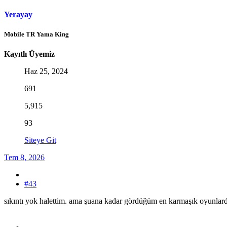
Yerayay
Mobile TR Yama King
Kayıtlı Üyemiz
Haz 25, 2024
691
5,915
93
Siteye Git
Tem 8, 2026
#43
sıkıntı yok halettim. ama şuana kadar gördüğüm en karmaşık oyunlard