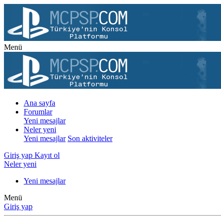
Menü
Ana sayfa
Forumlar
Yeni mesajlar
Neler yeni
Yeni mesajlar
Son aktiviteler
Giriş yap
Kayıt ol
Neler yeni
Yeni mesajlar
Menü
Giriş yap