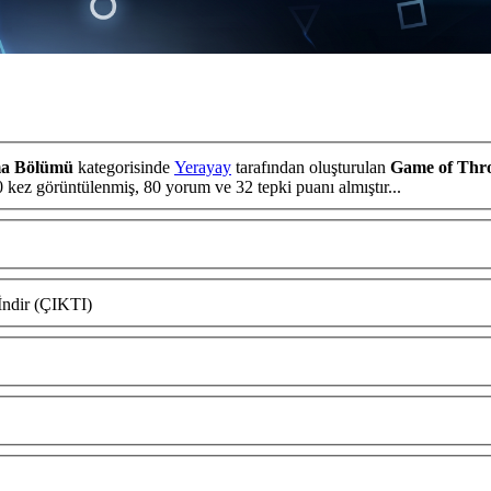
ma Bölümü
kategorisinde
Yerayay
tarafından oluşturulan
Game of Thro
başlıklı konuyu okuyorsunuz. Bu konu şimdiye dek 1,420 kez görüntülenmiş, 80 yorum ve 32 tepki puanı almıştır...
İndir (ÇIKTI)