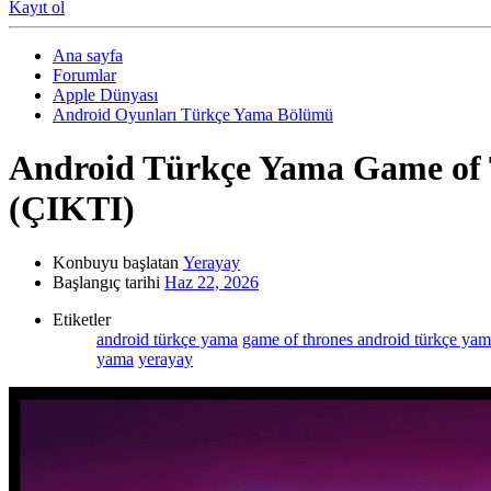
Kayıt ol
Ana sayfa
Forumlar
Apple Dünyası
Android Oyunları Türkçe Yama Bölümü
Android Türkçe Yama
Game of 
(ÇIKTI)
Konbuyu başlatan
Yerayay
Başlangıç tarihi
Haz 22, 2026
Etiketler
android türkçe yama
game of thrones android türkçe ya
yama
yerayay