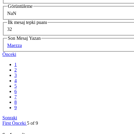
Görüntüleme
NaN
İlk mesaj tepki puanı
32
Son Mesaj Yazan
Maezza
Önceki
1
2
3
4
5
6
7
8
9
Sonraki
First
Önceki
5 of 9