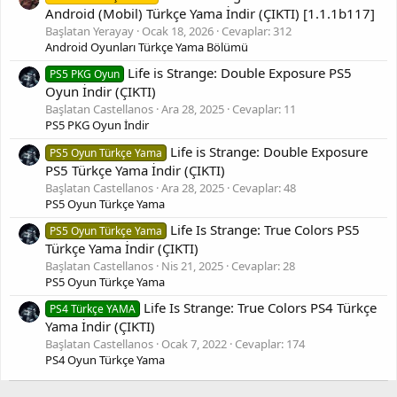
Android (Mobil) Türkçe Yama İndir (ÇIKTI) [1.1.1b117]
Yamanın
Başlatan Yerayay
Ocak 18, 2026
Cevaplar: 312
Değerli ziyaretçimiz lütfen, içeriği görüntüleyebilmek için
Giriş
Android Oyunları Türkçe Yama Bölümü
yap
veya
Kayıt ol
anlayışınız için teşekkürler.
Life is Strange: Double Exposure PS5
PS5 PKG Oyun
Oyun İndir (ÇIKTI)
Verisyonu.
Başlatan Castellanos
Ara 28, 2025
Cevaplar: 11
Yamanın
PS5 PKG Oyun İndir
Değerli ziyaretçimiz lütfen, içeriği görüntüleyebilmek için
Giriş
Life is Strange: Double Exposure
yap
veya
Kayıt ol
anlayışınız için teşekkürler.
PS5 Oyun Türkçe Yama
PS5 Türkçe Yama İndir (ÇIKTI)
Başlatan Castellanos
Ara 28, 2025
Cevaplar: 48
verisyonu.
PS5 Oyun Türkçe Yama
OYUN HAKKINDA
Life Is Strange: True Colors PS5
PS5 Oyun Türkçe Yama
Life Is Strange: Before the Storm
, Deck Nine tarafından geliştirilen
Türkçe Yama İndir (ÇIKTI)
ve Square Enix tarafından yayınlanan bölümlük bir grafik macera
Başlatan Castellanos
Nis 21, 2025
Cevaplar: 28
video oyunudur. Üç bölüm 2017'nin sonlarında Microsoft Windows,
PS5 Oyun Türkçe Yama
PlayStation 4 ve Xbox One için ve 2018'in sonlarında Linux, macOS,
Android ve iOS için yayınlandı.
Life Is Strange
serisinin, on altı
Life Is Strange: True Colors PS4 Türkçe
PS4 Türkçe YAMA
yaşındaki Chloe Price ve okul arkadaşı Rachel Amber ile olan
Yama İndir (ÇIKTI)
ilişkisine odaklanan bir oyundur. Oyun, çoğunlukla seçim odaklı,
Başlatan Castellanos
Ocak 7, 2022
Cevaplar: 174
diyalogların kullanımı ve çevre ile etkileşim ile ilgilidir.
PS4 Oyun Türkçe Yama
Deck Nine, 2016 yılında Unity oyun motorunu kullanarak oyunu
TÜRKÇE ÇEVİRİ
geliştirmeye başladı. Orijinal oyunun dublajcısı Ashly Burch, SAG-