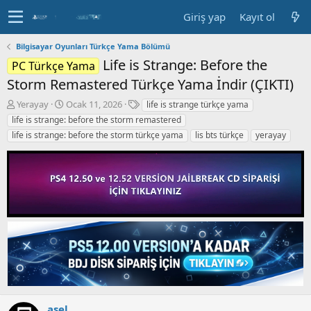
Giriş yap
Kayıt ol
Bilgisayar Oyunları Türkçe Yama Bölümü
Life is Strange: Before the
PC Türkçe Yama
Storm Remastered Türkçe Yama İndir (ÇIKTI)
K
B
E
Yerayay
Ocak 11, 2026
life is strange türkçe yama
o
a
t
life is strange: before the storm remastered
n
ş
i
life is strange: before the storm türkçe yama
lis bts türkçe
yerayay
b
l
k
u
a
e
y
n
t
u
g
l
b
ı
e
a
ç
r
ş
t
l
a
a
r
t
i
a
h
n
i
asel