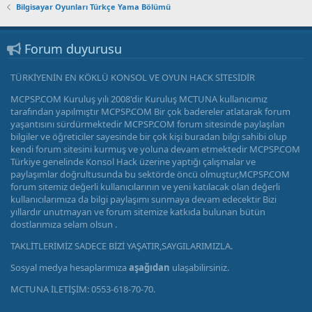
YERAYAY
AFTRA grevi nedeniyle Chloe Price'ı bu oyunda seslendirmedi, ancak
Bilgisayar Oyunları Türkçe Yama Bölümü
grev çözüldükten sonra bonus bölümünde karakteri yeniden
seslendirdi
TOOL
Forum duyurusu
OYNANIŞ VİDEOSU
FLATZ
TÜRKİYENİN EN KÖKLÜ KONSOL VE OYUN HACK SİTESİDİR
MCPSP.COM Kuruluş yılı 2008'dir Kuruluş MCTUNA kullanıcımız
tarafından yapılmıştır MCPSP.COM Bir çok badereler atlatarak forum
yaşantısını sürdürmektedir MCPSP.COM forum sitesinde paylaşılan
bilgiler ve öğreticiler sayesinde bir çok kişi buradan bilgi sahibi olup
kendi forum sitesini kurmuş ve yoluna devam etmektedir MCPSP.COM
Türkiye genelinde Konsol Hack üzerine yaptığı çalışmalar ve
paylaşımlar doğrultusunda bu sektörde öncü olmuştur,MCPSP.COM
forum sitemiz değerli kullanıcılarının ve yeni katılacak olan değerli
kullanıcılarımıza da bilgi paylaşımı sunmaya devam edecektir Bizi
yıllardır unutmayan ve forum sitemize katkıda bulunan bütün
dostlarımıza selam olsun .
TAKLİTLERİMİZ SADECE BİZİ YAŞATIR,SAYGILARIMIZLA.
Sosyal medya hesaplarımıza
aşağıdan
ulaşabilirsiniz.
MCTUNA İLETİŞİM: 0553-618-70-70.