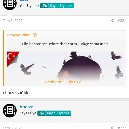
Yeni Üyemiz
Kayıtlı Üyemiz
Tem 5, 2026
#221
Yerayay' Alıntı:
Life is Strange: Before the Storm Türkçe Yama İndir
Genişletmek için tıkla ...
elinize sağlık
hacizz
Kayıtlı Üye
Kayıtlı Üyemiz
Tem 6, 2026
#222