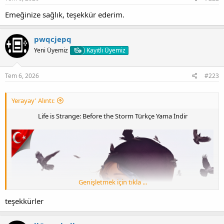
Emeğinize sağlık, teşekkür ederim.
Life is Strange: Before the Storm Remastered Türkçe Yama İndir
pwqcjepq
Yeni Üyemiz
Kayıtlı Üyemiz
Tem 6, 2026
#223
Yerayay' Alıntı:
Herkese merhabalar bügün
Çevirisi bana ait
olan bir oyunun
Life is Strange: Before the Storm Türkçe Yama İndir
yaması ile karşınızdayım.
Yamada türkçe karakter desteği vardır, ancak font desteği yoktur.
Bu yama hem oyunun normal verisyonunda hemde Remastered
sürümünde sorunsuz çalışmaktadır.
yama tüm platformlar ile uyumludur.
Korsan verisyonda test edildi.
yama düzenlenmiş yapay zeka çevirisidir.
Genişletmek için tıkla ...
Yamaya DLC de dahildir.
Araç için
Flatz
'ye teşekkürü borç bilirim.
teşekkürler
KURULUM