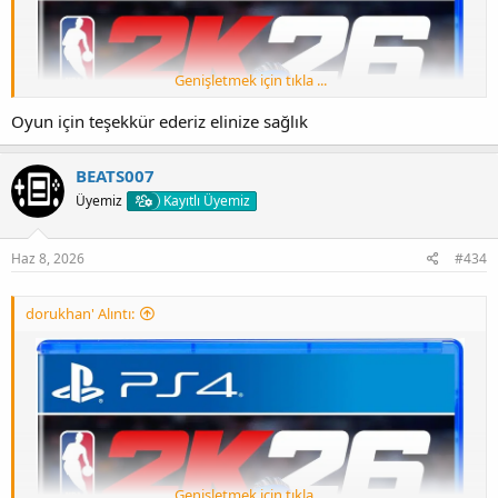
Genişletmek için tıkla ...
Oyun için teşekkür ederiz elinize sağlık
BEATS007
Üyemiz
Kayıtlı Üyemiz
Haz 8, 2026
#434
dorukhan' Alıntı:
Genişletmek için tıkla ...