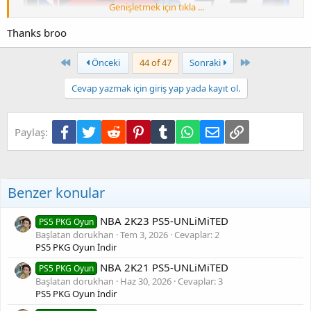
Genişletmek için tıkla ...
Update 1.02 (Fix 5.05/6.72/7.xx/9.00/11.00/12.00)
Thanks broo
[Gizli içerik]
First
Son
Önceki
44 of 47
Sonraki
Gofile and Vikingfile are compatible.
Cevap yazmak için giriş yap yada kayıt ol.
Facebook
Twitter
Reddit
Pinterest
Tumblr
WhatsApp
E-posta
Link
Paylaş:
Benzer konular
NBA 2K23 PS5-UNLiMiTED
PS5 PKG Oyun
Başlatan dorukhan
Tem 3, 2026
Cevaplar: 2
PS5 PKG Oyun İndir
NBA 2K21 PS5-UNLiMiTED
PS5 PKG Oyun
Update 1.02 (Fix 5.05/6.72/7.xx/9.00/11.00/12.00)
Başlatan dorukhan
Haz 30, 2026
Cevaplar: 3
PS5 PKG Oyun İndir
[Gizli içerik]