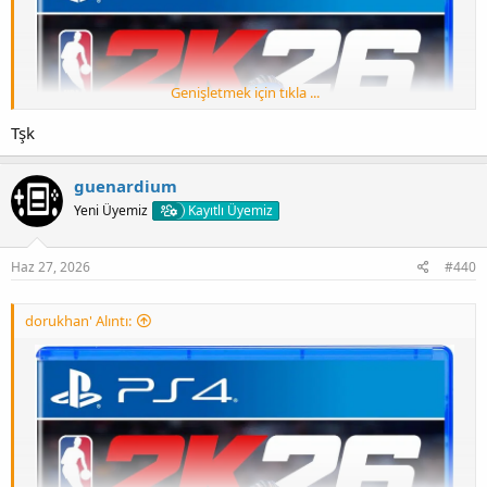
Genişletmek için tıkla ...
Tşk
guenardium
Yeni Üyemiz
Kayıtlı Üyemiz
Haz 27, 2026
#440
dorukhan' Alıntı: