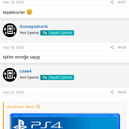
Haz 18, 2026
#437
teşekkürler
Gunayozturk
Yeni Üyemiz
Kayıtlı Üyemiz
Haz 18, 2026
#438
tşkler emeğe saygı
Update 1.02 (Fix 5.05/6.72/7.xx/9.00/11.00/12.00)
csae4
Yeni Üyemiz
Kayıtlı Üyemiz
[Gizli içerik]
Gofile and Vikingfile are compatible.
Haz 23, 2026
#439
dorukhan' Alıntı: