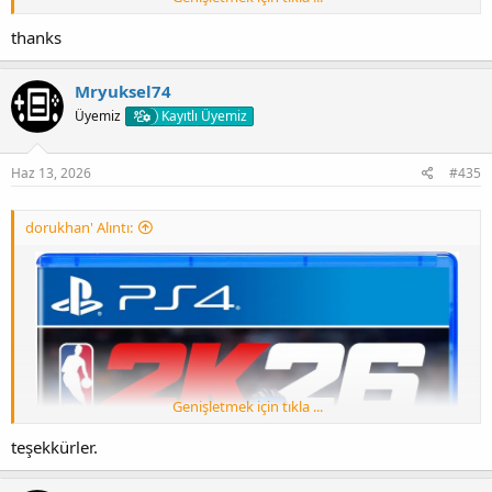
Update 1.02 (Fix 5.05/6.72/7.xx/9.00/11.00/12.00)
thanks
[Gizli içerik]
Mryuksel74
Gofile and Vikingfile are compatible.
Üyemiz
Kayıtlı Üyemiz
Haz 13, 2026
#435
dorukhan' Alıntı:
Genişletmek için tıkla ...
Update 1.02 (Fix 5.05/6.72/7.xx/9.00/11.00/12.00)
teşekkürler.
[Gizli içerik]