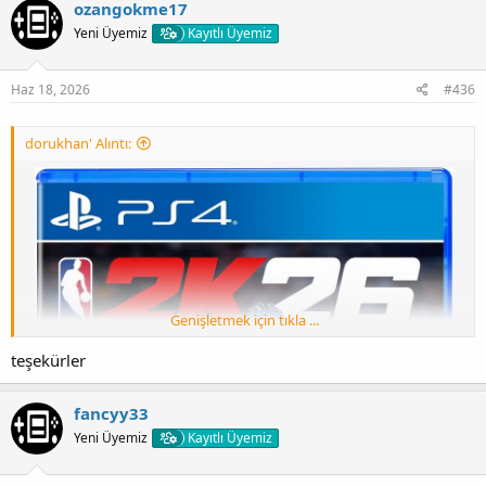
ozangokme17
Gofile and Vikingfile are compatible.
Yeni Üyemiz
Kayıtlı Üyemiz
Haz 18, 2026
#436
dorukhan' Alıntı:
Genişletmek için tıkla ...
Update 1.02 (Fix 5.05/6.72/7.xx/9.00/11.00/12.00)
teşekürler
[Gizli içerik]
fancyy33
Gofile and Vikingfile are compatible.
Yeni Üyemiz
Kayıtlı Üyemiz