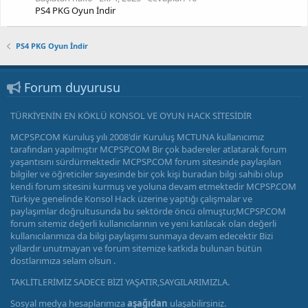
PS4 PKG Oyun İndir
PS4 PKG Oyun İndir
Forum duyurusu
TÜRKİYENİN EN KÖKLÜ KONSOL VE OYUN HACK SİTESİDİR
MCPSP.COM Kuruluş yılı 2008'dir Kuruluş MCTUNA kullanıcımız
tarafından yapılmıştır MCPSP.COM Bir çok badereler atlatarak forum
yaşantısını sürdürmektedir MCPSP.COM forum sitesinde paylaşılan
bilgiler ve öğreticiler sayesinde bir çok kişi buradan bilgi sahibi olup
kendi forum sitesini kurmuş ve yoluna devam etmektedir MCPSP.COM
Türkiye genelinde Konsol Hack üzerine yaptığı çalışmalar ve
paylaşımlar doğrultusunda bu sektörde öncü olmuştur,MCPSP.COM
forum sitemiz değerli kullanıcılarının ve yeni katılacak olan değerli
kullanıcılarımıza da bilgi paylaşımı sunmaya devam edecektir Bizi
yıllardır unutmayan ve forum sitemize katkıda bulunan bütün
dostlarımıza selam olsun .
TAKLİTLERİMİZ SADECE BİZİ YAŞATIR,SAYGILARIMIZLA.
Sosyal medya hesaplarımıza
aşağıdan
ulaşabilirsiniz.