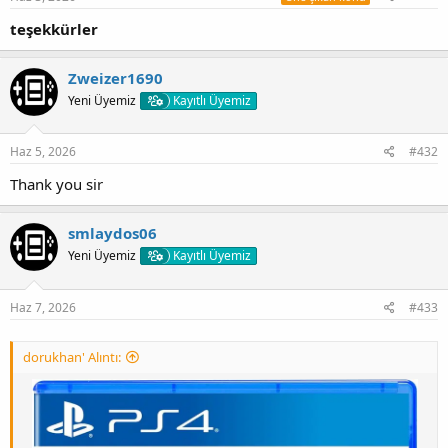
teşekkürler
Zweizer1690
Yeni Üyemiz
Kayıtlı Üyemiz
Haz 5, 2026
#432
Thank you sir
smlaydos06
Yeni Üyemiz
Kayıtlı Üyemiz
Haz 7, 2026
#433
dorukhan' Alıntı: