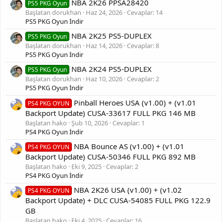
NBA 2K26 PPSA28420
PS5 PKG Oyun
Gofile and Vikingfile are compatible.
Başlatan dorukhan
Haz 24, 2026
Cevaplar: 14
PS5 PKG Oyun İndir
NBA 2K25 PS5-DUPLEX
PS5 PKG Oyun
Başlatan dorukhan
Haz 14, 2026
Cevaplar: 8
PS5 PKG Oyun İndir
NBA 2K24 PS5-DUPLEX
PS5 PKG Oyun
Başlatan dorukhan
Haz 10, 2026
Cevaplar: 2
PS5 PKG Oyun İndir
Pinball Heroes USA (v1.00) + (v1.01
PS4 PKG OYUN
Backport Update) CUSA-33617 FULL PKG 146 MB
Başlatan hako
Şub 10, 2026
Cevaplar: 1
PS4 PKG Oyun İndir
NBA Bounce AS (v1.00) + (v1.01
PS4 PKG OYUN
Backport Update) CUSA-50346 FULL PKG 892 MB
Başlatan hako
Eki 9, 2025
Cevaplar: 2
PS4 PKG Oyun İndir
NBA 2K26 USA (v1.00) + (v1.02
PS4 PKG OYUN
Backport Update) + DLC CUSA-54085 FULL PKG 122.9
GB
Başlatan hako
Eki 4, 2025
Cevaplar: 16