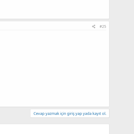
e çalışacak şekilde uyarlandı.
lece PS5 uyumlu hale getirmek için üzerinde çalışacak olan
ıtıdır. yapımı oldukça basit.
#25
Cevap yazmak için giriş yap yada kayıt ol.