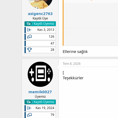
asigenc2763
Kayıtlı Üye
Kayıtlı Üyemiz
Kas 3, 2013
126
47
28
Ellerine sağlık
Tem 8, 2026
[
Teşekkürler
Geliştirici LightningMods, Ho
memik0027
Üyemiz
Kayıtlı Üyemiz
Dikkatli olun, kendisinin de bel
Kas 19, 2024
79