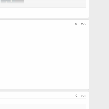
#22
alışması gerekiyordu çünkü Lapy oyunlarının ve yardımcı
ılması gerekiyordu.
sürüme) ve elbette şu anda uyumlu olan tek sürüm olan 4.03
e çalışacak şekilde uyarlandı.
lece PS5 uyumlu hale getirmek için üzerinde çalışacak olan
ıtıdır. yapımı oldukça basit.
#23