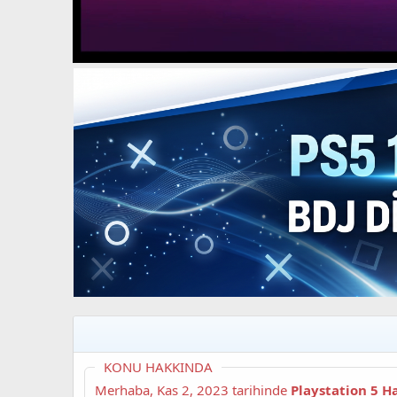
t
i
a
h
n
i
KONU HAKKINDA
Merhaba,
Kas 2, 2023
tarihinde
Playstation 5 