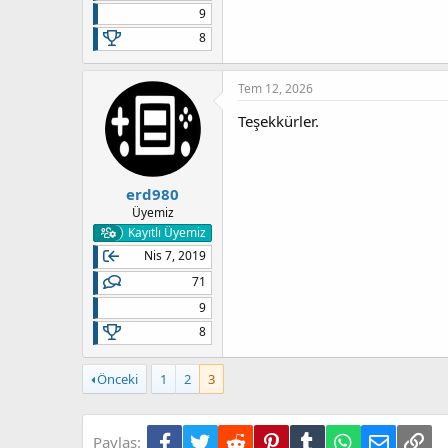
Elbe
9
8
Bununla uyumlu fPKG'leri indirip 
PKG
Tem 12, 2026
Teşekkürler.
erd980
Üyemiz
Kayıtlı Üyemiz
Nis 7, 2019
71
9
8
Önceki
1
2
3
Facebook
Twitter
Reddit
Pinterest
Tumblr
WhatsApp
E-posta
Lin
Paylaş: