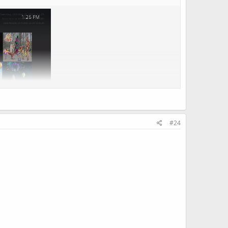
#24
alışması gerekiyordu çünkü Lapy oyunlarının ve yardımcı
ılması gerekiyordu.
sürüme) ve elbette şu anda uyumlu olan tek sürüm olan 4.03