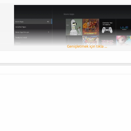
Genişletmek için tıkla ...
[Gizli içerik]
mebrew Store'u PS5 için çevrimiçi hale getirdiğini duyurdu.Bunun için çok ç
programlarının tüm paketlerinin PS5'te çalışabilmesi için yeniden yap
irttiği gibi, bundan faydalanmak için etaHEN 1.0b'ye (veya daha güncel bir 
ve 4.50 donanım yazılımına sahip olmanız gerekir.