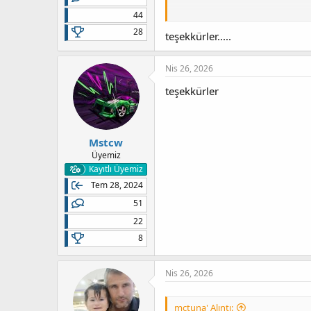
44
28
teşekkürler.....
Nis 26, 2026
teşekkürler
Geliştirici LightningMods, Ho
Mstcw
Üyemiz
Kayıtlı Üyemiz
Dikkatli olun, kendisinin de bel
Tem 28, 2024
51
Elbe
22
8
Bununla uyumlu fPKG'leri indirip 
PKG
Nis 26, 2026
mctuna' Alıntı: