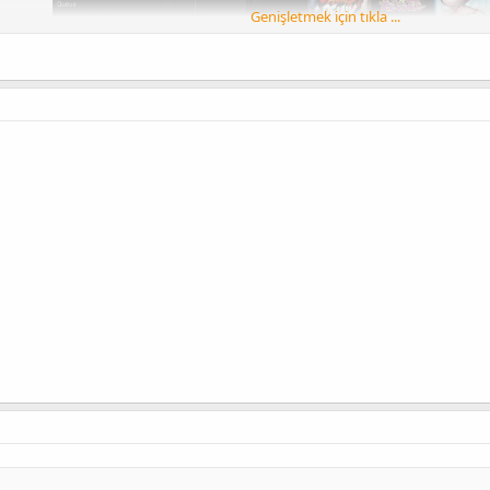
Genişletmek için tıkla ...
mebrew Store'u PS5 için çevrimiçi hale getirdiğini duyurdu.Bunun için çok ç
programlarının tüm paketlerinin PS5'te çalışabilmesi için yeniden yap
irttiği gibi, bundan faydalanmak için etaHEN 1.0b'ye (veya daha güncel bir 
ve 4.50 donanım yazılımına sahip olmanız gerekir.
tte bu yeni bir mağaza değil, pkg-zone'da mevcut olan PS4'ün mağazası, PS5't
yükleyebileceksiniz, eğer bazıları uyumlu değilse, paketi değiştirmek ve böy
-Zone ekibine bunu rapor etmelisiniz, bu değişikliklerin doğru olduğunun kan