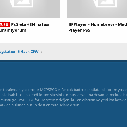
Ps5 etaHEN hatası
BFPlayer - Homebrew - Med
TUSU
kuramıyorum
Player PS5
aystation 5 Hack CFW
z tarafından yapılmıştır MCPSP.COM Bir çok badereler atlatarak forum yaş
radan bilgi sahibi olup kendi forum sitesini kurmuş ve yoluna devam etmekted
uştur,MCPSP.COM forum sitemiz değerli kullanıcılarının ve yeni katılacak ola
katkıda bulunan bütün dostlarımıza selam olsun .