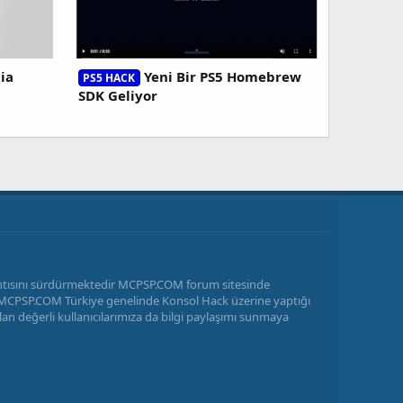
ia
Yeni Bir PS5 Homebrew
PS5 HACK
SDK Geliyor
antısını sürdürmektedir MCPSP.COM forum sitesinde
ir MCPSP.COM Türkiye genelinde Konsol Hack üzerine yaptığı
n değerli kullanıcılarımıza da bilgi paylaşımı sunmaya