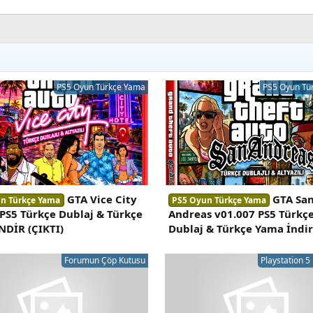
PS5 Oyun Türkçe Yama
PS5 Oyun Tü
GTA Vice City
GTA Sa
n Türkçe Yama
PS5 Oyun Türkçe Yama
 PS5 Türkçe Dublaj & Türkçe
Andreas v01.007 PS5 Türkç
NDİR (ÇIKTI)
Dublaj & Türkçe Yama İndir
Forumun Çöp Kutusu
Playstation 