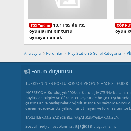
10.1 Ps5 de Ps5
PS5 Yardım
ÇÖP KU
oyunlarını bir türlü
oyun 
oynayamamak
Ana sayfa
Forumlar
Play Station 5 Genel Kategorisi
Pl
Forum duyurusu
TÜRKİYENİN EN KÖKLÜ KONSOL VE OYUN HACK SİTESİDİR
MCPSP.COM Kuruluş yılı 2008'dir Kuruluş MCTUNA kullanıcımı
paylaşılan bilgiler ve öğreticiler sayesinde bir çok kişi bu
çalışmalar ve paylaşımlar doğrultusunda bu sektörde öncü olm
devam edecektir Bizi yıllardır unutmayan ve forum sitemize 
TAKLİTLERİMİZ SADECE BİZİ YAŞATIR,SAYGILARIMIZLA.
Sosyal medya hesaplarımıza
aşağıdan
ulaşabilirsiniz.