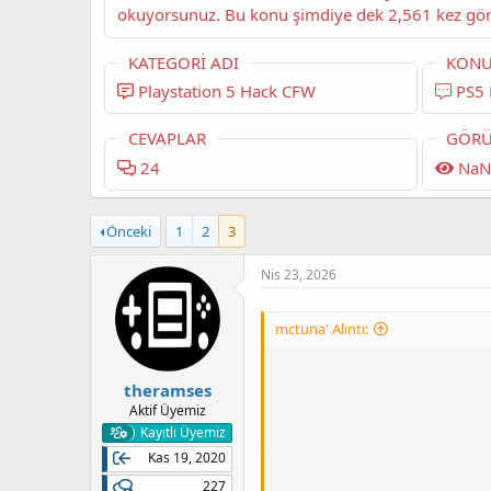
KATEGORI ADI
KONU
Playstation 5 Hack CFW
PS5 
CEVAPLAR
GÖRÜ
24
NaN
Önceki
1
2
3
Nis 23, 2026
mctuna' Alıntı:
theramses
Aktif Üyemiz
Kayıtlı Üyemiz
Kas 19, 2020
227