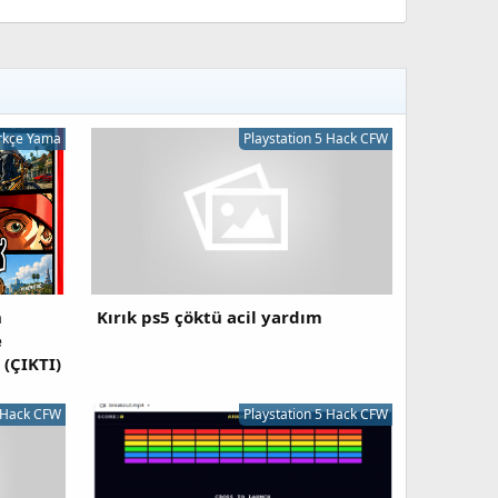
rkçe Yama
Playstation 5 Hack CFW
n
Kırık ps5 çöktü acil yardım
e
 (ÇIKTI)
5 Hack CFW
Playstation 5 Hack CFW