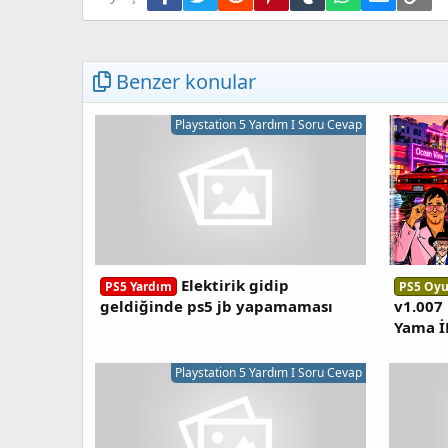
Benzer konular
Playstation 5 Yardım I Soru Cevap
Elektirik gidip
PS5 Yardım
PS5 Oyu
geldiğinde ps5 jb yapamaması
v1.007
Yama İ
Playstation 5 Yardım I Soru Cevap