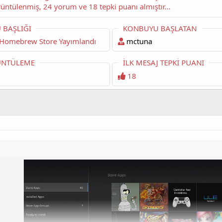
okuyorsunuz. Bu konu şimdiye dek 2,561 kez görüntülenmiş, 24 yorum ve 18 tepki puanı almıştır...
 BAŞLIĞI
KONBUYU BAŞLATAN
Homebrew Store Yayımlandı
mctuna
NTÜLEME
İLK MESAJ TEPKI PUANI
18