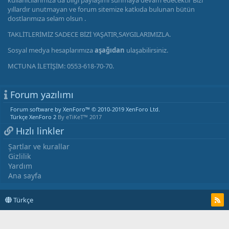
kullanıcılarımıza da bilgi paylaşımı sunmaya devam edecektir Bizi
yıllardır unutmayan ve forum sitemize katkıda bulunan bütün
dostlarımıza selam olsun .
TAKLİTLERİMİZ SADECE BİZİ YAŞATIR,SAYGILARIMIZLA.
Sosyal medya hesaplarımıza
aşağıdan
ulaşabilirsiniz.
MCTUNA İLETİŞİM: 0553-618-70-70.
Forum yazılımı
Forum software by XenForo™
© 2010-2019 XenForo Ltd.
Türkçe XenForo 2
By eTiKeT™ 2017
Hızlı linkler
Şartlar ve kurallar
Gizlilik
Yardım
Ana sayfa
Türkçe