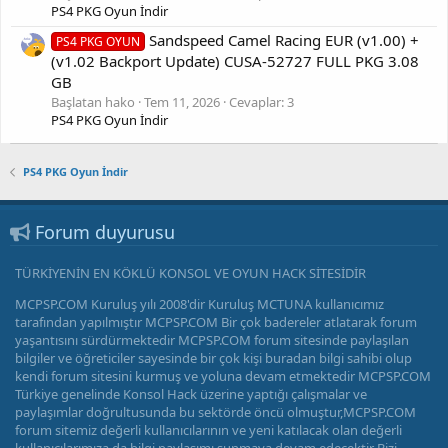
PS4 PKG Oyun İndir
Sandspeed Camel Racing EUR (v1.00) +
PS4 PKG OYUN
(v1.02 Backport Update) CUSA-52727 FULL PKG 3.08
GB
Başlatan hako
Tem 11, 2026
Cevaplar: 3
PS4 PKG Oyun İndir
PS4 PKG Oyun İndir
Forum duyurusu
TÜRKİYENİN EN KÖKLÜ KONSOL VE OYUN HACK SİTESİDİR
MCPSP.COM Kuruluş yılı 2008'dir Kuruluş MCTUNA kullanıcımız
tarafından yapılmıştır MCPSP.COM Bir çok badereler atlatarak forum
yaşantısını sürdürmektedir MCPSP.COM forum sitesinde paylaşılan
bilgiler ve öğreticiler sayesinde bir çok kişi buradan bilgi sahibi olup
kendi forum sitesini kurmuş ve yoluna devam etmektedir MCPSP.COM
Türkiye genelinde Konsol Hack üzerine yaptığı çalışmalar ve
paylaşımlar doğrultusunda bu sektörde öncü olmuştur,MCPSP.COM
forum sitemiz değerli kullanıcılarının ve yeni katılacak olan değerli