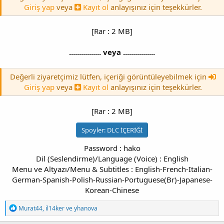
Giriş yap
veya
Kayıt ol
anlayışınız için teşekkürler.
[Rar : 2 MB]
................ veya ................
Değerli ziyaretçimiz lütfen, içeriği görüntüleyebilmek için
Giriş yap
veya
Kayıt ol
anlayışınız için teşekkürler.
[Rar : 2 MB]
Spoyler:
DLC İÇERİĞİ
Password : hako
Dil (Seslendirme)/Language (Voice) : English
Menu ve Altyazı/Menu & Subtitles : English-French-Italian-
German-Spanish-Polish-Russian-Portuguese(Br)-Japanese-
Korean-Chinese​
T
Murat44
,
il14ker
ve
yhanova
e
p