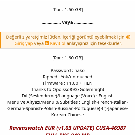
[Rar : 1.60 GB]
................ veya ................
Değerli ziyaretçimiz lütfen, içeriği görüntüleyebilmek için
Giriş yap
veya
Kayıt ol
anlayışınız için teşekkürler.
[Rar : 1.60 GB]
Password : hako
Ripped : Yok/untouched
Firmware : 11.00 + HEN
Thanks to Opoisso893/Golemnight
Dil (Seslendirme)/Language (Voice) : English
Menu ve Altyazı/Menu & Subtitles : English-French-Italian-
German-Spanish-Polish-Russian-Portuguese(Br)-Japanese-
Korean-Chinese
Ravenswatch EUR (v1.03 UPDATE) CUSA-46987