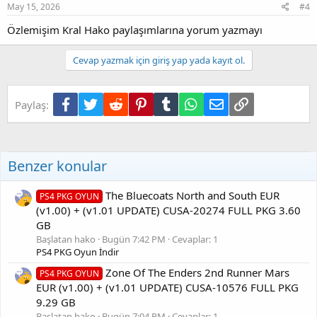
May 15, 2026
#4
Özlemişim Kral Hako paylaşımlarına yorum yazmayı
Cevap yazmak için giriş yap yada kayıt ol.
Facebook
Twitter
Reddit
Pinterest
Tumblr
WhatsApp
E-posta
Link
Paylaş:
Benzer konular
The Bluecoats North and South EUR
PS4 PKG OYUN
(v1.00) + (v1.01 UPDATE) CUSA-20274 FULL PKG 3.60
GB
Başlatan hako
Bugün 7:42 PM
Cevaplar: 1
PS4 PKG Oyun İndir
Zone Of The Enders 2nd Runner Mars
PS4 PKG OYUN
EUR (v1.00) + (v1.01 UPDATE) CUSA-10576 FULL PKG
9.29 GB
Başlatan hako
Bugün 7:04 PM
Cevaplar: 1