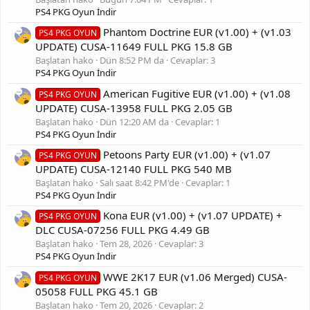
PS4 PKG Oyun İndir
Phantom Doctrine EUR (v1.00) + (v1.03
PS4 PKG OYUN
UPDATE) CUSA-11649 FULL PKG 15.8 GB
Başlatan hako
Dün 8:52 PM da
Cevaplar: 3
PS4 PKG Oyun İndir
American Fugitive EUR (v1.00) + (v1.08
PS4 PKG OYUN
UPDATE) CUSA-13958 FULL PKG 2.05 GB
Başlatan hako
Dün 12:20 AM da
Cevaplar: 1
PS4 PKG Oyun İndir
Petoons Party EUR (v1.00) + (v1.07
PS4 PKG OYUN
UPDATE) CUSA-12140 FULL PKG 540 MB
Başlatan hako
Salı saat 8:42 PM'de
Cevaplar: 1
PS4 PKG Oyun İndir
Kona EUR (v1.00) + (v1.07 UPDATE) +
PS4 PKG OYUN
DLC CUSA-07256 FULL PKG 4.49 GB
Başlatan hako
Tem 28, 2026
Cevaplar: 3
PS4 PKG Oyun İndir
WWE 2K17 EUR (v1.06 Merged) CUSA-
PS4 PKG OYUN
05058 FULL PKG 45.1 GB
Başlatan hako
Tem 20, 2026
Cevaplar: 2