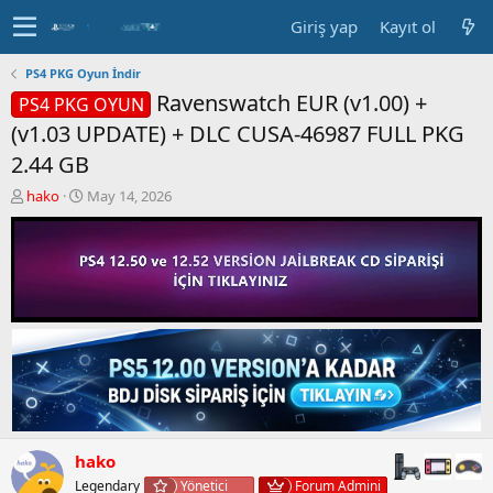
Giriş yap
Kayıt ol
PS4 PKG Oyun İndir
Ravenswatch EUR (v1.00) +
PS4 PKG OYUN
(v1.03 UPDATE) + DLC CUSA-46987 FULL PKG
2.44 GB
K
B
hako
May 14, 2026
o
a
n
ş
b
l
u
a
y
n
u
g
b
ı
a
ç
ş
t
l
a
a
r
t
i
a
h
hako
n
i
Legendary
Yönetici
Forum Admini