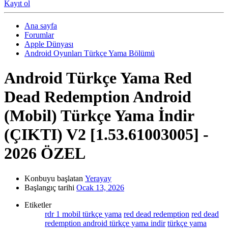
Kayıt ol
Ana sayfa
Forumlar
Apple Dünyası
Android Oyunları Türkçe Yama Bölümü
Android Türkçe Yama
Red
Dead Redemption Android
(Mobil) Türkçe Yama İndir
(ÇIKTI) V2 [1.53.61003005] -
2026 ÖZEL
Konbuyu başlatan
Yerayay
Başlangıç tarihi
Ocak 13, 2026
Etiketler
rdr 1 mobil türkçe yama
red dead redemption
red dead
redemption android türkçe yama indir
türkçe yama