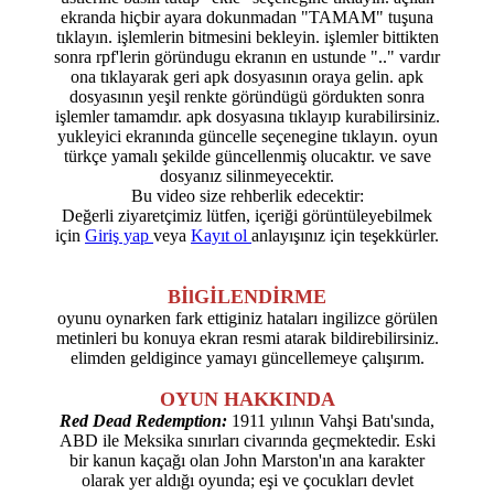
ekranda hiçbir ayara dokunmadan "TAMAM" tuşuna
tıklayın. işlemlerin bitmesini bekleyin. işlemler bittikten
sonra rpf'lerin göründugu ekranın en ustunde ".." vardır
ona tıklayarak geri apk dosyasının oraya gelin. apk
dosyasının yeşil renkte göründügü gördukten sonra
işlemler tamamdır. apk dosyasına tıklayıp kurabilirsiniz.
yukleyici ekranında güncelle seçenegine tıklayın. oyun
türkçe yamalı şekilde güncellenmiş olucaktır. ve save
dosyanız silinmeyecektir.
Bu video size rehberlik edecektir:
Değerli ziyaretçimiz lütfen, içeriği görüntüleyebilmek
için
Giriş yap
veya
Kayıt ol
anlayışınız için teşekkürler.
BİlGİLENDİRME
oyunu oynarken fark ettiginiz hataları ingilizce görülen
metinleri bu konuya ekran resmi atarak bildirebilirsiniz.
elimden geldigince yamayı güncellemeye çalışırım.
OYUN HAKKINDA
Red Dead Redemption:
1911 yılının Vahşi Batı'sında,
ABD ile Meksika sınırları civarında geçmektedir. Eski
bir kanun kaçağı olan John Marston'ın ana karakter
olarak yer aldığı oyunda; eşi ve çocukları devlet