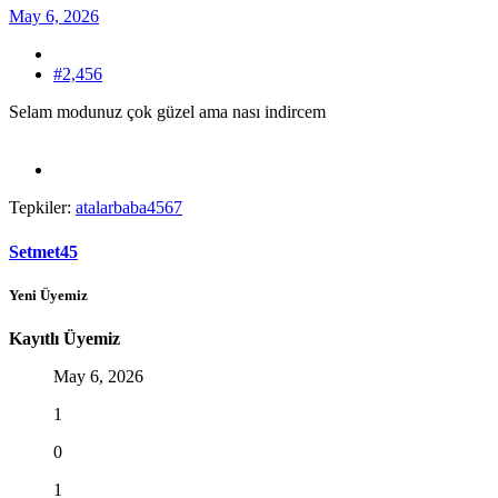
May 6, 2026
#2,456
Selam modunuz çok güzel ama nası indircem
Tepkiler:
atalarbaba4567
Setmet45
Yeni Üyemiz
Kayıtlı Üyemiz
May 6, 2026
1
0
1