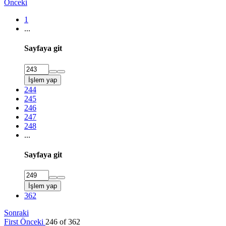
Önceki
1
...
Sayfaya git
İşlem yap
244
245
246
247
248
...
Sayfaya git
İşlem yap
362
Sonraki
First
Önceki
246 of 362