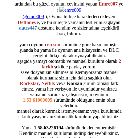
ardından bu güzel oyunun çevirisini yapan
Emre007
'ye
(
@emre009
), Oyuna türkçe karakterleri ekleyen
Deftones
'e, ve bu süreçte yamanın testlerini sağlayan
aates447
dostuma kendim ve sizler adına teşekkürü
borç bilirim.
yama oyunun
en son
sürümüne göre hazırlanmıştır.
şuanda bu yama ile oyunun ana hikayesini ve DLC
içerigini türkçe olarak oynayabilirsiniz.
aşagıda yamayı otomatik ve manuel kurulum olarak
2
farklı
şekilde paylaşıyorum.
save dosyanızın silinmesini istemıyorsanız manuel
olarak kurmanız sizin için daha saglıklı olur.
Rockstar
,
Netfilx
veya
Korsan
sürüm olması fark
etmez. yama her verisyon ile uyumludur yanlızca
yamanın sorunsuz çalışması için oyunun
1.53.61003005
sürümünde olduguna emin olun
yeterlidir.
manuel olarak kurmak istemiyorsanız veya kurulumda
sıkıntı yaşıyorsanız otomatik kurulum yapabilirsiniz.
Yama
1.58.63226194
sürümünde denenmemiştir.
Kendiniz manuel kurulumu indirip deneyebilirsiniz.