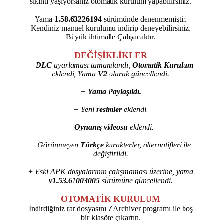
sıkıntı yaşıyorsanız otomatik kurulum yapabilirsiniz.
Yama
1.58.63226194
sürümünde denenmemiştir.
Kendiniz manuel kurulumu indirip deneyebilirsiniz.
Büyük ihtimalle Çalışacaktır.
DEĞİŞİKLİKLER
+
DLC
uyarlaması tamamlandı,
Otomatik Kurulum
eklendi, Yama
V2
olarak güncellendi.
+
Yama Paylaşıldı.
+ Yeni
resimler
eklendi.
+
Oynanış videosu
eklendi.
+ Görünmeyen
Türkçe
karakterler, alternatifleri ile
değiştirildi.
+ Eski APK dosyalarının çalışmaması üzerine, yama
v1.53.61003005
sürümüne güncellendi.
OTOMATİK KURULUM
İndirdiğiniz rar dosyasını ZArchiver programı ile boş
bir klasöre çıkartın.