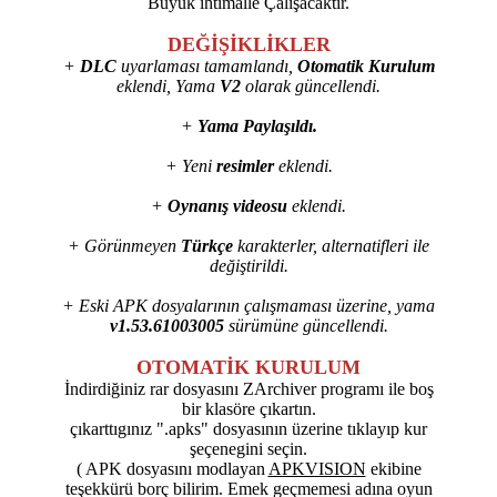
Büyük ihtimalle Çalışacaktır.
DEĞİŞİKLİKLER
+
DLC
uyarlaması tamamlandı,
Otomatik Kurulum
eklendi, Yama
V2
olarak güncellendi.
+
Yama Paylaşıldı.
+ Yeni
resimler
eklendi.
+
Oynanış videosu
eklendi.
+ Görünmeyen
Türkçe
karakterler, alternatifleri ile
değiştirildi.
+ Eski APK dosyalarının çalışmaması üzerine, yama
v1.53.61003005
sürümüne güncellendi.
OTOMATİK KURULUM
İndirdiğiniz rar dosyasını ZArchiver programı ile boş
bir klasöre çıkartın.
çıkarttıgınız ".apks" dosyasının üzerine tıklayıp kur
şeçenegini seçin.
( APK dosyasını modlayan
APKVISION
ekibine
teşekkürü borç bilirim. Emek geçmemesi adına oyun