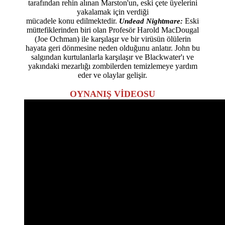
tarafından rehin alınan Marston'un, eski çete üyelerini
yakalamak için verdiği
mücadele konu edilmektedir.
Eski
Undead Nightmare:
müttefiklerinden biri olan Profesör Harold MacDougal
(Joe Ochman) ile karşılaşır ve bir virüsün ölülerin
hayata geri dönmesine neden olduğunu anlatır. John bu
salgından kurtulanlarla karşılaşır ve Blackwater'ı ve
yakındaki mezarlığı zombilerden temizlemeye yardım
eder ve olaylar gelişir.
OYNANIŞ VİDEOSU