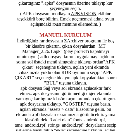
çıkarttıgınız ".apks" dosyasının üzerine tıklayıp kur
şeçenegini seçin.
( APK dosyasını modlayan
APKVISION
ekibine
teşekkürü borç bilirim. Emek geçmemesi adına oyun
açılışındaki
toast
metnine ellemedim. )
MANUEL KURULUM
İndirdiğiniz rar dosyasını ZArchiver programı ile boş
bir klasöre çıkartın. çıkan dosyalardan "MT
Manager_2.26.1.apk" (play protect'i kapatmayı
unutmayın.) adlı dosyayı kurun. uygulamayı açtıktan
sonra sol üstteki menü simgesine tıklayıp ordan"APK
çıkart" seçenegine tıklayın. açılan yeni ekranda
cihazınızda yüklu olan RDR oyununu seçip "APK
ÇIKART" seçenegine tıklayın apk kopyaladıktan sonra
"BUL" tuşuna tıklayın.
apk dosyası Sağ veya sol ekranda açılacaktır fark
etmez. apk dosyasının görünmedigi diger ekranda
yamayı çıkarttıgınız klasöru açın. ardından çıkarttıgnız
apk dosyasına tıklayıp. "GÖSTER" tuşuna basın.
açılan ekranda "assets > data" klasörüne gelin. bu
ekranda .rpf dosyaları ekranınızda görünücektir. yama
klasöründeki 3 adet olan" fonts_android.rpf,
tune_android.rpf, strings_android.rpf" dosyalarını seçip
üstlerine basılı tutup "ekle" seçenegine tıklayın. açılan