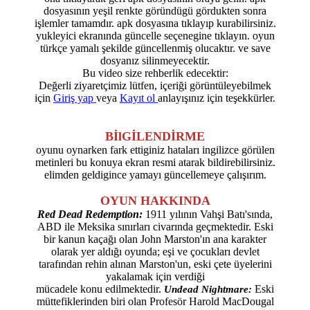
dosyasının yeşil renkte göründügü gördukten sonra
işlemler tamamdır. apk dosyasına tıklayıp kurabilirsiniz.
yukleyici ekranında güncelle seçenegine tıklayın. oyun
türkçe yamalı şekilde güncellenmiş olucaktır. ve save
dosyanız silinmeyecektir.
Bu video size rehberlik edecektir:
Değerli ziyaretçimiz lütfen, içeriği görüntüleyebilmek
için
Giriş yap
veya
Kayıt ol
anlayışınız için teşekkürler.
BİlGİLENDİRME
oyunu oynarken fark ettiginiz hataları ingilizce görülen
metinleri bu konuya ekran resmi atarak bildirebilirsiniz.
elimden geldigince yamayı güncellemeye çalışırım.
OYUN HAKKINDA
Red Dead Redemption:
1911 yılının Vahşi Batı'sında,
ABD ile Meksika sınırları civarında geçmektedir. Eski
bir kanun kaçağı olan John Marston'ın ana karakter
olarak yer aldığı oyunda; eşi ve çocukları devlet
tarafından rehin alınan Marston'un, eski çete üyelerini
yakalamak için verdiği
mücadele konu edilmektedir.
Eski
Undead Nightmare:
müttefiklerinden biri olan Profesör Harold MacDougal