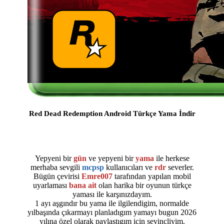
Red Dead Redemption Android Türkçe Yama İndir
Yepyeni bir
gün
ve yepyeni bir
yama
ile herkese
merhaba sevgili
mcpsp
kullanıcıları ve
rdr
severler.
Bügün çevirisi
Emre007
tarafından yapılan mobil
uyarlaması
bana ait
olan harika bir oyunun türkçe
yaması ile karşınızdayım.
1 ayı aşgındır bu yama ile ilgilendigim, normalde
yılbaşında çıkarmayı planladıgım yamayı bugun 2026
yılına özel olarak paylaştıgım için sevinçliyim.