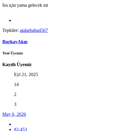
İos için yama gelecek mi
Tepkiler:
atalarbaba4567
BurkayAkın
Yeni Üyemiz
Kayıtlı Üyemiz
Eyl 21, 2025
14
2
3
May 6, 2026
#2,453