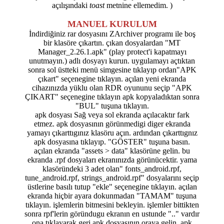
açılışındaki
toast
metnine ellemedim. )
MANUEL KURULUM
İndirdiğiniz rar dosyasını ZArchiver programı ile boş
bir klasöre çıkartın. çıkan dosyalardan "MT
Manager_2.26.1.apk" (play protect'i kapatmayı
unutmayın.) adlı dosyayı kurun. uygulamayı açtıktan
sonra sol üstteki menü simgesine tıklayıp ordan"APK
çıkart" seçenegine tıklayın. açılan yeni ekranda
cihazınızda yüklu olan RDR oyununu seçip "APK
ÇIKART" seçenegine tıklayın apk kopyaladıktan sonra
"BUL" tuşuna tıklayın.
apk dosyası Sağ veya sol ekranda açılacaktır fark
etmez. apk dosyasının görünmedigi diger ekranda
yamayı çıkarttıgınız klasöru açın. ardından çıkarttıgnız
apk dosyasına tıklayıp. "GÖSTER" tuşuna basın.
açılan ekranda "assets > data" klasörüne gelin. bu
ekranda .rpf dosyaları ekranınızda görünücektir. yama
klasöründeki 3 adet olan" fonts_android.rpf,
tune_android.rpf, strings_android.rpf" dosyalarını seçip
üstlerine basılı tutup "ekle" seçenegine tıklayın. açılan
ekranda hiçbir ayara dokunmadan "TAMAM" tuşuna
tıklayın. işlemlerin bitmesini bekleyin. işlemler bittikten
sonra rpf'lerin göründugu ekranın en ustunde ".." vardır
ona tıklayarak geri apk dosyasının oraya gelin. apk