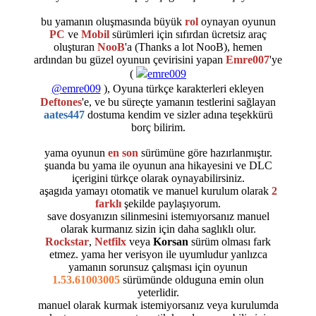
bu yamanın oluşmasında büyük
rol
oynayan oyunun
PC
ve
Mobil
sürümleri için sıfırdan ücretsiz araç
oluşturan
NooB
'a (Thanks a lot NooB), hemen
ardından bu güzel oyunun çevirisini yapan
Emre007
'ye
(
@emre009
), Oyuna türkçe karakterleri ekleyen
Deftones
'e, ve bu süreçte yamanın testlerini sağlayan
aates447
dostuma kendim ve sizler adına teşekkürü
borç bilirim.
yama oyunun
en son
sürümüne göre hazırlanmıştır.
şuanda bu yama ile oyunun ana hikayesini ve DLC
içerigini türkçe olarak oynayabilirsiniz.
aşagıda yamayı otomatik ve manuel kurulum olarak
2
farklı
şekilde paylaşıyorum.
save dosyanızın silinmesini istemıyorsanız manuel
olarak kurmanız sizin için daha saglıklı olur.
Rockstar
,
Netfilx
veya
Korsan
sürüm olması fark
etmez. yama her verisyon ile uyumludur yanlızca
yamanın sorunsuz çalışması için oyunun
1.53.61003005
sürümünde olduguna emin olun
yeterlidir.
manuel olarak kurmak istemiyorsanız veya kurulumda