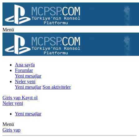
Menü
Ana sayfa
Forumlar
Yeni mesajlar
Neler yeni
Yeni mesajlar
Son aktiviteler
Giriş yap
Kayıt ol
Neler yeni
Yeni mesajlar
Menü
Giriş yap