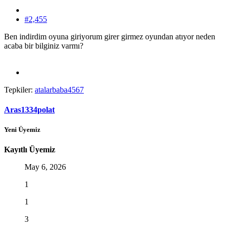
#2,455
Ben indirdim oyuna giriyorum girer girmez oyundan atıyor neden
acaba bir bilginiz varmı?
Tepkiler:
atalarbaba4567
Aras1334polat
Yeni Üyemiz
Kayıtlı Üyemiz
May 6, 2026
1
1
3