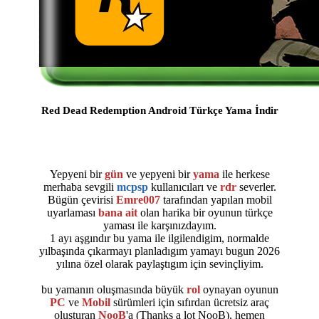
Red Dead Redemption Android Türkçe Yama İndir
Yepyeni bir
gün
ve yepyeni bir
yama
ile herkese
merhaba sevgili
mcpsp
kullanıcıları ve
rdr
severler.
Bügün çevirisi
Emre007
tarafından yapılan mobil
uyarlaması
bana ait
olan harika bir oyunun türkçe
yaması ile karşınızdayım.
1 ayı aşgındır bu yama ile ilgilendigim, normalde
yılbaşında çıkarmayı planladıgım yamayı bugun 2026
yılına özel olarak paylaştıgım için sevinçliyim.
bu yamanın oluşmasında büyük
rol
oynayan oyunun
PC
ve
Mobil
sürümleri için sıfırdan ücretsiz araç
oluşturan
NooB
'a (Thanks a lot NooB), hemen