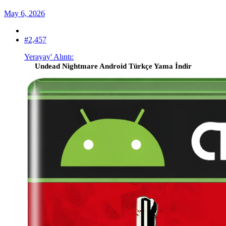
May 6, 2026
#2,457
Yerayay' Alıntı:
Undead Nightmare Android Türkçe Yama İndir