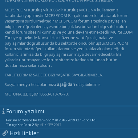
TÜRKİYENİN EN KÖKLÜ KONSOL VE OYUN HACK SİTESİDİR
MCPSP.COM Kuruluş yılı 2008'dir Kuruluş MCTUNA kullanıcımız
tarafından yapılmıştır MCPSP.COM Bir çok badereler atlatarak forum
yaşantısını sürdürmektedir MCPSP.COM forum sitesinde paylaşılan
bilgiler ve öğreticiler sayesinde bir çok kişi buradan bilgi sahibi olup
kendi forum sitesini kurmuş ve yoluna devam etmektedir MCPSP.COM
Türkiye genelinde Konsol Hack üzerine yaptığı çalışmalar ve
paylaşımlar doğrultusunda bu sektörde öncü olmuştur,MCPSP.COM
forum sitemiz değerli kullanıcılarının ve yeni katılacak olan değerli
kullanıcılarımıza da bilgi paylaşımı sunmaya devam edecektir Bizi
yıllardır unutmayan ve forum sitemize katkıda bulunan bütün
dostlarımıza selam olsun .
TAKLİTLERİMİZ SADECE BİZİ YAŞATIR,SAYGILARIMIZLA.
Sosyal medya hesaplarımıza
aşağıdan
ulaşabilirsiniz.
MCTUNA İLETİŞİM: 0553-618-70-70.
Forum yazılımı
Forum software by XenForo™
© 2010-2019 XenForo Ltd.
Türkçe XenForo 2
By eTiKeT™ 2017
Hızlı linkler