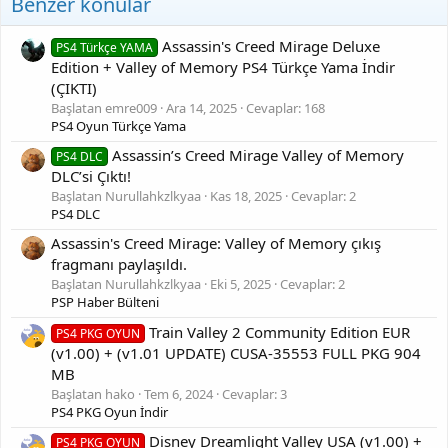
Benzer konular
Oyun içi görüntü:
Assassin's Creed Mirage Deluxe
PS4 Türkçe YAMA
Edition + Valley of Memory PS4 Türkçe Yama İndir
(ÇIKTI)
Başlatan emre009
Ara 14, 2025
Cevaplar: 168
PS4 Oyun Türkçe Yama
Assassin’s Creed Mirage Valley of Memory
PS4 DLC
DLC’si Çıktı!
Başlatan Nurullahkzlkyaa
Kas 18, 2025
Cevaplar: 2
PS4 DLC
Assassin's Creed Mirage: Valley of Memory çıkış
fragmanı paylaşıldı.
Başlatan Nurullahkzlkyaa
Eki 5, 2025
Cevaplar: 2
PSP Haber Bülteni
Train Valley 2 Community Edition EUR
PS4 PKG OYUN
(v1.00) + (v1.01 UPDATE) CUSA-35553 FULL PKG 904
MB
Başlatan hako
Tem 6, 2024
Cevaplar: 3
PS4 PKG Oyun İndir
Disney Dreamlight Valley USA (v1.00) +
PS4 PKG OYUN