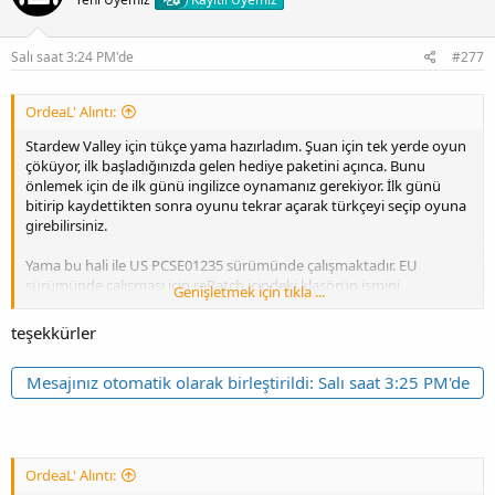
l
e
Oyun içi görüntü:
r
:
Salı saat 3:24 PM'de
#277
OrdeaL' Alıntı:
Stardew Valley için tükçe yama hazırladım. Şuan için tek yerde oyun
çöküyor, ilk başladığınızda gelen hediye paketini açınca. Bunu
önlemek için de ilk günü ingilizce oynamanız gerekiyor. İlk günü
bitirip kaydettikten sonra oyunu tekrar açarak türkçeyi seçip oyuna
girebilirsiniz.
Yama bu hali ile US PCSE01235 sürümünde çalışmaktadır. EU
sürümünde çalışması için rePatch içindeki klasörün ismini
Genişletmek için tıkla ...
PCSB01226 yapmanız gerekmektedir.
teşekkürler
Yamayı kullanabilmeniz için rePatch kurulu olmalıdır.
Mesajınız otomatik olarak birleştirildi:
Salı saat 3:25 PM'de
Kurulum:
Zipten çıkan rePatch klasörünü hafıza kartınızın ana
klasörüne(ux0:\ içine) atın.
İndirme linkleri:
[Gizli içerik]
OrdeaL' Alıntı:
[Gizli içerik]