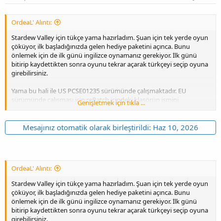
OrdeaL' Alıntı:
Stardew Valley için tükçe yama hazırladım. Şuan için tek yerde oyun
çöküyor, ilk başladığınızda gelen hediye paketini açınca. Bunu
önlemek için de ilk günü ingilizce oynamanız gerekiyor. İlk günü
bitirip kaydettikten sonra oyunu tekrar açarak türkçeyi seçip oyuna
girebilirsiniz.
Yama bu hali ile US PCSE01235 sürümünde çalışmaktadır. EU
sürümünde çalışması için rePatch içindeki klasörün ismini
Genişletmek için tıkla ...
PCSB01226 yapmanız gerekmektedir.
Yamayı kullanabilmeniz için rePatch kurulu olmalıdır.
Mesajınız otomatik olarak birleştirildi:
Haz 10, 2026
Kurulum:
Zipten çıkan rePatch klasörünü hafıza kartınızın ana
klasörüne(ux0:\ içine) atın.
OrdeaL' Alıntı:
İndirme linkleri:
[Gizli içerik]
Stardew Valley için tükçe yama hazırladım. Şuan için tek yerde oyun
[Gizli içerik]
çöküyor, ilk başladığınızda gelen hediye paketini açınca. Bunu
[Gizli içerik]
önlemek için de ilk günü ingilizce oynamanız gerekiyor. İlk günü
[Gizli içerik]
bitirip kaydettikten sonra oyunu tekrar açarak türkçeyi seçip oyuna
girebilirsiniz.