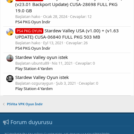
(v23.01 Backport Update) CUSA-28698 FULL PKG
19.0 GB
Başlatan hako
Ocak 28, 2024
Cevaplar: 12
PS4 PKG Oyun İndir
Stardew Valley USA (v1.00) + (v1.63
PS4 PKG OYUN
UPDATE) CUSA-06840 FULL PKG 503 MB
Başlatan hako
Eyl 13, 2021
Cevaplar: 26
PS4 PKG Oyun İndir
Stardew Valley oyun istek
Başlatan ubuntu89
Nis 11, 2021
Cevaplar: 0
Play Station 4 Yardım
Stardew Valley Oyun istek
Başlatan ozguraygun
Şub 3, 2021
Cevaplar: 0
Play Station 4 Yardım
PSVita VPK Oyun İndir
Forum duyurusu
jhjj