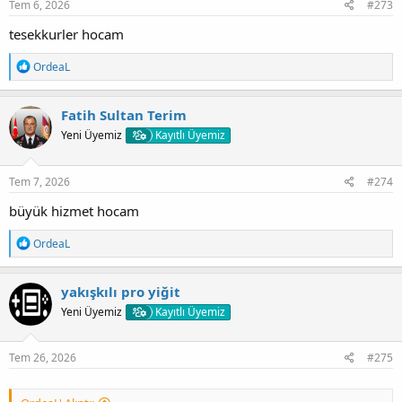
:
Tem 6, 2026
#273
tesekkurler hocam
T
OrdeaL
e
p
k
Fatih Sultan Terim
i
Yeni Üyemiz
Kayıtlı Üyemiz
l
e
r
:
Tem 7, 2026
#274
büyük hizmet hocam
T
OrdeaL
e
p
k
yakışkılı pro yiğit
i
Yeni Üyemiz
Kayıtlı Üyemiz
l
e
r
:
Tem 26, 2026
#275