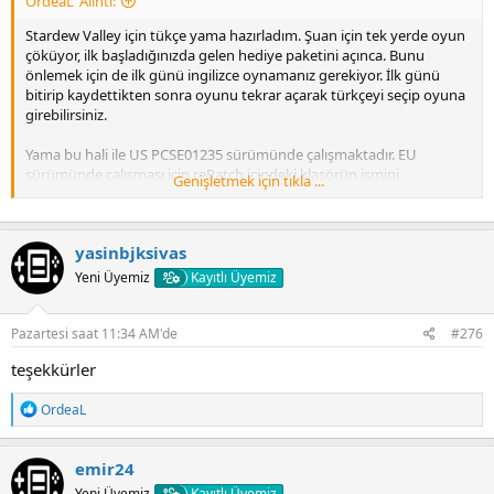
OrdeaL' Alıntı:
Stardew Valley için tükçe yama hazırladım. Şuan için tek yerde oyun
çöküyor, ilk başladığınızda gelen hediye paketini açınca. Bunu
önlemek için de ilk günü ingilizce oynamanız gerekiyor. İlk günü
bitirip kaydettikten sonra oyunu tekrar açarak türkçeyi seçip oyuna
girebilirsiniz.
Yama bu hali ile US PCSE01235 sürümünde çalışmaktadır. EU
sürümünde çalışması için rePatch içindeki klasörün ismini
Genişletmek için tıkla ...
PCSB01226 yapmanız gerekmektedir.
Yamayı kullanabilmeniz için rePatch kurulu olmalıdır.
yasinbjksivas
Kurulum:
Zipten çıkan rePatch klasörünü hafıza kartınızın ana
Yeni Üyemiz
Kayıtlı Üyemiz
klasörüne(ux0:\ içine) atın.
İndirme linkleri:
Pazartesi saat 11:34 AM'de
#276
[Gizli içerik]
teşekkürler
[Gizli içerik]
[Gizli içerik]
T
OrdeaL
[Gizli içerik]
e
p
Oyunda ilk gün harici çökme olursa lütfen bildirin düzeltmeye
k
emir24
çalışırım. Oyun çok geniş olduğundan herşeyi deneme fırsatım
i
olmadı.
Yeni Üyemiz
Kayıtlı Üyemiz