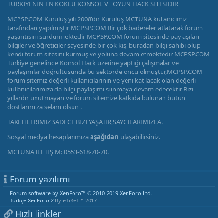
TÜRKİYENİN EN KÖKLÜ KONSOL VE OYUN HACK SİTESİDİR
MCPSP.COM Kuruluş yılı 2008'dir Kuruluş MCTUNA kullanıcımız
tarafından yapılmıştır MCPSP.COM Bir çok badereler atlatarak forum
yaşantısını sürdürmektedir MCPSP.COM forum sitesinde paylaşılan
bilgiler ve öğreticiler sayesinde bir çok kişi buradan bilgi sahibi olup
kendi forum sitesini kurmuş ve yoluna devam etmektedir MCPSP.COM
Türkiye genelinde Konsol Hack üzerine yaptığı çalışmalar ve
paylaşımlar doğrultusunda bu sektörde öncü olmuştur,MCPSP.COM
forum sitemiz değerli kullanıcılarının ve yeni katılacak olan değerli
kullanıcılarımıza da bilgi paylaşımı sunmaya devam edecektir Bizi
yıllardır unutmayan ve forum sitemize katkıda bulunan bütün
dostlarımıza selam olsun .
TAKLİTLERİMİZ SADECE BİZİ YAŞATIR,SAYGILARIMIZLA.
Sosyal medya hesaplarımıza
aşağıdan
ulaşabilirsiniz.
MCTUNA İLETİŞİM: 0553-618-70-70.
Forum yazılımı
Forum software by XenForo™
© 2010-2019 XenForo Ltd.
Türkçe XenForo 2
By eTiKeT™ 2017
Hızlı linkler