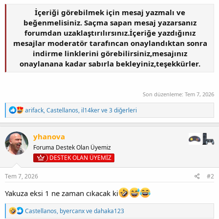
İçeriği görebilmek için mesaj yazmalı ve
beğenmelisiniz. Saçma sapan mesaj yazarsanız
forumdan uzaklaştırılırsınız.İçeriğe yazdığınız
mesajlar moderatör tarafıncan onaylandıktan sonra
indirme linklerini görebilirsiniz,mesajınız
onaylanana kadar sabırla bekleyiniz,teşekkürler.
Son düzenleme:
Tem 7, 2026
T
arifack
,
Castellanos
,
il14ker
ve 3 diğerleri
e
p
k
yhanova
i
Foruma Destek Olan Üyemiz
l
e
DESTEK OLAN ÜYEMİZ
r
:
Tem 7, 2026
#2
Yakuza eksi 1 ne zaman cıkacak ki
T
Castellanos
,
byercanx
ve
dahaka123
e