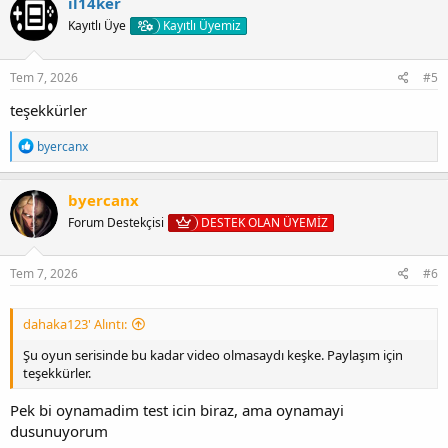
il14ker
i
Kayıtlı Üye
Kayıtlı Üyemiz
l
e
r
:
Tem 7, 2026
#5
teşekkürler
T
byercanx
e
p
k
byercanx
i
Forum Destekçisi
DESTEK OLAN ÜYEMİZ
l
e
r
:
Tem 7, 2026
#6
dahaka123' Alıntı:
Şu oyun serisinde bu kadar video olmasaydı keşke. Paylaşım için
teşekkürler.
Pek bi oynamadim test icin biraz, ama oynamayi
dusunuyorum