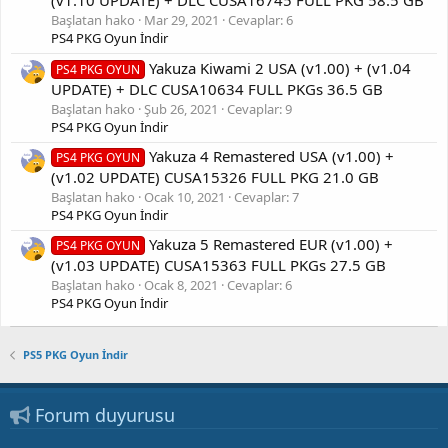
(v1.10 UPDATE) + DLC CUSA16745 FULL PKG 58.5 GB
Başlatan hako
Mar 29, 2021
Cevaplar: 6
PS4 PKG Oyun İndir
Yakuza Kiwami 2 USA (v1.00) + (v1.04
PS4 PKG OYUN
UPDATE) + DLC CUSA10634 FULL PKGs 36.5 GB
Başlatan hako
Şub 26, 2021
Cevaplar: 9
PS4 PKG Oyun İndir
Yakuza 4 Remastered USA (v1.00) +
PS4 PKG OYUN
(v1.02 UPDATE) CUSA15326 FULL PKG 21.0 GB
Başlatan hako
Ocak 10, 2021
Cevaplar: 7
PS4 PKG Oyun İndir
Yakuza 5 Remastered EUR (v1.00) +
PS4 PKG OYUN
(v1.03 UPDATE) CUSA15363 FULL PKGs 27.5 GB
Başlatan hako
Ocak 8, 2021
Cevaplar: 6
PS4 PKG Oyun İndir
PS5 PKG Oyun İndir
Forum duyurusu