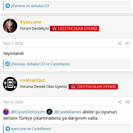
T
yhanova
ve
dahaka123
e
p
k
byercanx
i
Forum Destekçisi
DESTEK OLAN ÜYEMİZ
l
e
r
:
Tem 7, 2026
#7
Yayinlandi
T
yhanova
,
dahaka123
ve
Castellanos
e
p
k
coolcarlos7
i
Foruma Destek Olan Üyemiz
DESTEK OLAN ÜYEMİZ
l
e
r
:
Tem 8, 2026
#8
@OyunDelisiyim
@Castellanos
abiler şu oyunun
serisini Türkçe çıkartmadıniz ya dargınım valla.
T
byercanx
ve
Castellanos
e