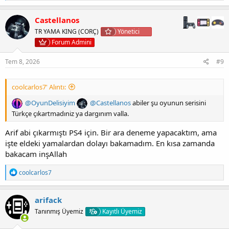
p
k
Castellanos
i
TR YAMA KING (CORÇ)
Yönetici
l
e
Forum Admini
r
:
Tem 8, 2026
#9
coolcarlos7' Alıntı:
@OyunDelisiyim
@Castellanos
abiler şu oyunun serisini
Türkçe çıkartmadıniz ya dargınım valla.
Arif abi çıkarmıştı PS4 için. Bir ara deneme yapacaktım, ama
işte eldeki yamalardan dolayı bakamadım. En kısa zamanda
bakacam inşAllah
T
coolcarlos7
e
p
k
arifack
i
Tanınmış Üyemiz
Kayıtlı Üyemiz
l
e
r