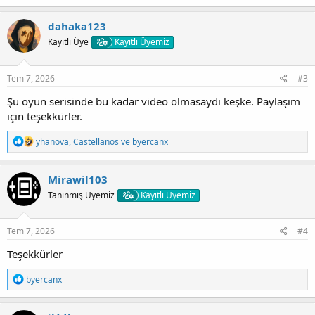
p
k
dahaka123
i
Kayıtlı Üye
Kayıtlı Üyemiz
l
e
r
:
Tem 7, 2026
#3
Şu oyun serisinde bu kadar video olmasaydı keşke. Paylaşım
için teşekkürler.
T
yhanova
,
Castellanos
ve
byercanx
e
p
k
Mirawil103
i
Tanınmış Üyemiz
Kayıtlı Üyemiz
l
e
r
:
Tem 7, 2026
#4
Teşekkürler
T
byercanx
e
p
k