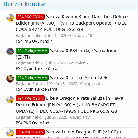
Benzer konular
Oyunu dahili hafiza icerisinde data/homebrew klasoru
icerisine yada dahili M2 icerisine homebrew icine atiniz yada
USB SSD ana dizinine homebrew icine atiniz. Shadow Mount
Yakuza Kiwami 3 and Dark Ties Deluxe
PS4 PKG OYUN
bu 3 yere bakarak oyunu ana menuye yukleyecektir.
Edition JPN (v1.00) + (v1.13 Backport Update) + DLC
CUSA-54714 FULL PKG 53.6 GB
[Gizli içerik]
Başlatan hako
Şub 21, 2026
Cevaplar: 10
[Gizli içerik]
[Gizli içerik]
PS4 PKG Oyun İndir
Yakuza 0 PS4 Türkçe Yama İndir
PS4 Türkçe YAMA
(ÇIKTI)
Başlatan arif02
Şub 1, 2026
Cevaplar: 71
PS4 Oyun Türkçe Yama
Yakuza 0 Türkçe Yama İstek
PS4 Türkçe YAMA
Başlatan Patates999
Ara 31, 2025
Cevaplar: 0
PS4 Oyun Türkçe Yama
Like a Dragon Pirate Yakuza in Hawaii
PS4 PKG OYUN
Deluxe Edition JPN (v1.00) + (v1.10 BACKPORT
UPDATE) + DLC CUSA-49939 FULL PKG 65.8 GB
Başlatan hako
Şub 27, 2025
Cevaplar: 7
PS4 PKG Oyun İndir
Yakuza Like A Dragon EUR (v1.00) +
PS4 PKG OYUN