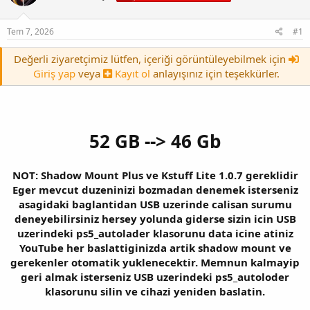
Tem 7, 2026
#1
Değerli ziyaretçimiz lütfen, içeriği görüntüleyebilmek için
Giriş yap
veya
Kayıt ol
anlayışınız için teşekkürler.
52 GB --> 46 Gb
NOT: Shadow Mount Plus ve Kstuff Lite 1.0.7 gereklidir
Eger mevcut duzeninizi bozmadan denemek isterseniz
asagidaki baglantidan USB uzerinde calisan surumu
deneyebilirsiniz hersey yolunda giderse sizin icin USB
uzerindeki ps5_autolader klasorunu data icine atiniz
YouTube her baslattiginizda artik shadow mount ve
gerekenler otomatik yuklenecektir. Memnun kalmayip
geri almak isterseniz USB uzerindeki ps5_autoloder
klasorunu silin ve cihazi yeniden baslatin.