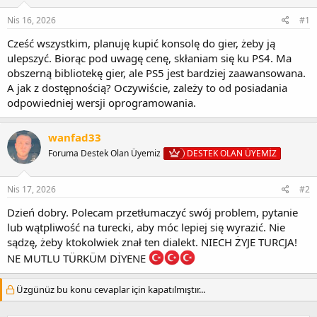
Nis 16, 2026
#1
Cześć wszystkim, planuję kupić konsolę do gier, żeby ją
ulepszyć. Biorąc pod uwagę cenę, skłaniam się ku PS4. Ma
obszerną bibliotekę gier, ale PS5 jest bardziej zaawansowana.
A jak z dostępnością? Oczywiście, zależy to od posiadania
odpowiedniej wersji oprogramowania.
wanfad33
Foruma Destek Olan Üyemiz
DESTEK OLAN ÜYEMİZ
Nis 17, 2026
#2
Dzień dobry. Polecam przetłumaczyć swój problem, pytanie
lub wątpliwość na turecki, aby móc lepiej się wyrazić. Nie
sądzę, żeby ktokolwiek znał ten dialekt. NIECH ŻYJE TURCJA!
NE MUTLU TÜRKÜM DİYENE
Üzgünüz bu konu cevaplar için kapatılmıştır...