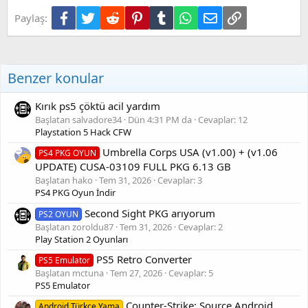
Facebook
Twitter
Reddit
Pinterest
Tumblr
WhatsApp
E-posta
Link
Paylaş:
Benzer konular
Kırık ps5 çöktü acil yardım
Başlatan salvadore34
Dün 4:31 PM da
Cevaplar: 12
Playstation 5 Hack CFW
Umbrella Corps USA (v1.00) + (v1.06
PS4 PKG OYUN
UPDATE) CUSA-03109 FULL PKG 6.13 GB
Başlatan hako
Tem 31, 2026
Cevaplar: 3
PS4 PKG Oyun İndir
Second Sight PKG arıyorum
PS2 OYUN
Başlatan zoroldu87
Tem 31, 2026
Cevaplar: 2
Play Station 2 Oyunları
PS5 Retro Converter
PS5 Emulator
Başlatan mctuna
Tem 27, 2026
Cevaplar: 5
PS5 Emulator
Counter-Strike: Source Android
Android Türkçe Yama