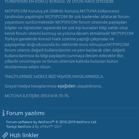
TÜRKİYENİN EN KÖKLÜ KONSOL VE OYUN HACK SİTESİDİR
MCPSP.COM Kuruluş yılı 2008'dir Kuruluş MCTUNA kullanıcımız
tarafından yapılmıştır MCPSP.COM Bir çok badereler atlatarak forum
yaşantısını sürdürmektedir MCPSP.COM forum sitesinde paylaşılan
bilgiler ve öğreticiler sayesinde bir çok kişi buradan bilgi sahibi olup
kendi forum sitesini kurmuş ve yoluna devam etmektedir MCPSP.COM
Türkiye genelinde Konsol Hack üzerine yaptığı çalışmalar ve
paylaşımlar doğrultusunda bu sektörde öncü olmuştur,MCPSP.COM
forum sitemiz değerli kullanıcılarının ve yeni katılacak olan değerli
kullanıcılarımıza da bilgi paylaşımı sunmaya devam edecektir Bizi
yıllardır unutmayan ve forum sitemize katkıda bulunan bütün
dostlarımıza selam olsun .
TAKLİTLERİMİZ SADECE BİZİ YAŞATIR,SAYGILARIMIZLA.
Sosyal medya hesaplarımıza
aşağıdan
ulaşabilirsiniz.
MCTUNA İLETİŞİM: 0553-618-70-70.
Forum yazılımı
Forum software by XenForo™
© 2010-2019 XenForo Ltd.
Türkçe XenForo 2
By eTiKeT™ 2017
Hızlı linkler