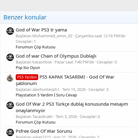
Benzer konular
God of War PS3 tr yama
Başlatan Muhammed_emin_02
Çarşamba saat 12:16 PM'de
Cevaplar: 1
Forumun Çöp Kutusu
God of war Chain of Olympus Dublajlı
Başlatan kataorlose
Pazar saat 7:40 PM'de
Cevaplar: 0
Psp Iso Oyun
PS5 KAPAK TASARIMI - God Of War
PS5 Yardım
şablonum
Başlatan alexhunterph1
Tem 15, 2026
Cevaplar: 3
Playstation 5 Yardım I Soru Cevap
God Of War 2 PS3 Türkçe dublaj konusunda mesajım
onaylanmıyor
Başlatan Tacaizkraltr
Tem 3, 2026
Cevaplar: 0
Forumun Çöp Kutusu
Psfree God Of War Sorunu
Başlatan asker2222
Haz 21, 2026
Cevaplar: 3