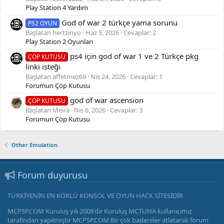
Play Station 4 Yardım
God of war 2 türkçe yama sorunu
PS2 OYUN
Başlatan hertzinyo
Haz 5, 2026
Cevaplar: 2
Play Station 2 Oyunları
ps4 için god of war 1 ve 2 Türkçe pkg
ÇÖP KUTUSU
linki isteği
Başlatan affetmez69
Nis 24, 2026
Cevaplar: 1
Forumun Çöp Kutusu
god of war ascension
ÇÖP KUTUSU
Başlatan Meira
Nis 6, 2026
Cevaplar: 3
Forumun Çöp Kutusu
Other Emulation
Forum duyurusu
TÜRKİYENİN EN KÖKLÜ KONSOL VE OYUN HACK SİTESİDİR
MCPSP.COM Kuruluş yılı 2008'dir Kuruluş MCTUNA kullanıcımız
tarafından yapılmıştır MCPSP.COM Bir çok badereler atlatarak forum