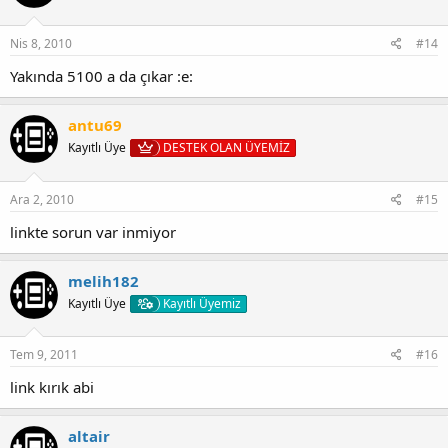
Nis 8, 2010
#14
Yakında 5100 a da çıkar :e:
antu69
Kayıtlı Üye
DESTEK OLAN ÜYEMİZ
Ara 2, 2010
#15
linkte sorun var inmiyor
melih182
Kayıtlı Üye
Kayıtlı Üyemiz
Tem 9, 2011
#16
link kırık abi
altair