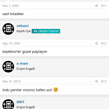
Haz 2, 2009
#11
saol biladeer
zebani
Kayıtlı Üye
Kayıtlı Üyemiz
Ağu 19, 2009
#12
teşekkürler güzel paylaşım
x-men
Erişim Engelli
Mar 31, 2010
#13
linki yeniler misiniz lütfen acil
MKT
Erişim Engelli