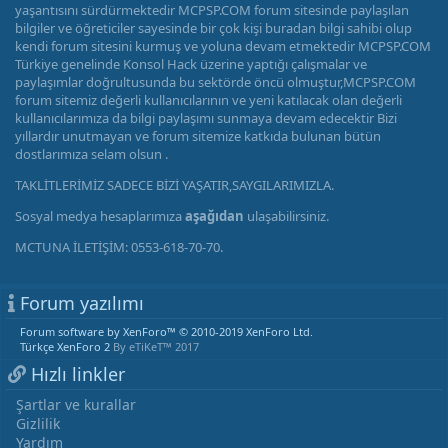
yaşantısını sürdürmektedir MCPSP.COM forum sitesinde paylaşılan
bilgiler ve öğreticiler sayesinde bir çok kişi buradan bilgi sahibi olup
kendi forum sitesini kurmuş ve yoluna devam etmektedir MCPSP.COM
Türkiye genelinde Konsol Hack üzerine yaptığı çalışmalar ve
paylaşımlar doğrultusunda bu sektörde öncü olmuştur,MCPSP.COM
forum sitemiz değerli kullanıcılarının ve yeni katılacak olan değerli
kullanıcılarımıza da bilgi paylaşımı sunmaya devam edecektir Bizi
yıllardır unutmayan ve forum sitemize katkıda bulunan bütün
dostlarımıza selam olsun .
TAKLİTLERİMİZ SADECE BİZİ YAŞATIR,SAYGILARIMIZLA.
Sosyal medya hesaplarımıza
aşağıdan
ulaşabilirsiniz.
MCTUNA İLETİŞİM: 0553-618-70-70.
Forum yazılımı
Forum software by XenForo™
© 2010-2019 XenForo Ltd.
Türkçe XenForo 2
By eTiKeT™ 2017
Hızlı linkler
Şartlar ve kurallar
Gizlilik
Yardım