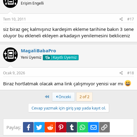
Erişim Engelli
Tem 10, 2011
#17
siz biraz geç kalmışınız kardeşim ekleme tarihine bakın 3 sene
oluyor bu ekleneli ekleyen arkadaşın yenilemesini bekliceniz
MagaliBabaPro
Yeni Üyemiz
Kayıtlı Üyemiz
Ocak 9, 2026
#18
Biraz hortlatmak olacak ama link çalışmıyor yenisi var mı
First
Önceki
2 of 2
Cevap yazmak için giriş yap yada kayıt ol.
Facebook
Twitter
Reddit
Pinterest
Tumblr
WhatsApp
E-posta
Link
Paylaş: