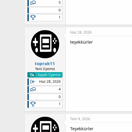
5
0
1
Haz 28, 2026
teşekkürler
toprak11
Yeni Üyemiz
Kayıtlı Üyemiz
Haz 28, 2026
4
0
1
Tem 9, 2026
Teşekkürler