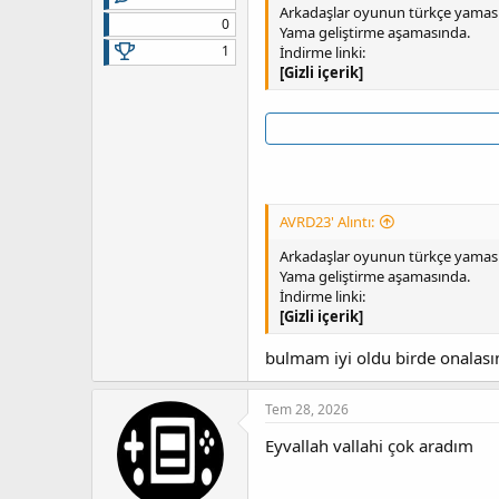
Arkadaşlar oyunun türkçe yaması 
0
Yama geliştirme aşamasında.
1
İndirme linki:
[Gizli içerik]
AVRD23' Alıntı:
Arkadaşlar oyunun türkçe yaması 
Yama geliştirme aşamasında.
İndirme linki:
[Gizli içerik]
bulmam iyi oldu birde onalasın
Tem 28, 2026
Eyvallah vallahi çok aradım