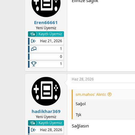
Elinize sağlık
Eren66661
Yeni Üyemiz
Kayıtlı Üyemiz
Haz 21, 2026
1
0
1
Haz 28, 2026
sm.mahos' Alıntı:
Sağol
hadikhar369
Tşk
Yeni Üyemiz
Kayıtlı Üyemiz
Sağlasın
Haz 28, 2026