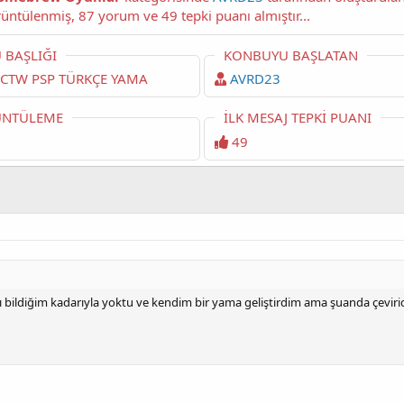
okuyorsunuz. Bu konu şimdiye dek 8,609 kez görüntülenmiş, 87 yorum ve 49 tepki puanı almıştır...
 BAŞLIĞI
KONBUYU BAŞLATAN
 CTW PSP TÜRKÇE YAMA
AVRD23
NTÜLEME
İLK MESAJ TEPKI PUANI
49
bildiğim kadarıyla yoktu ve kendim bir yama geliştirdim ama şuanda çeviride