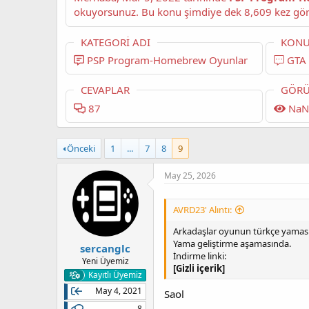
KATEGORI ADI
KONU
PSP Program-Homebrew Oyunlar
GTA
CEVAPLAR
GÖRÜ
87
NaN
Önceki
1
...
7
8
9
May 25, 2026
AVRD23' Alıntı:
Arkadaşlar oyunun türkçe yaması 
Yama geliştirme aşamasında.
sercanglc
İndirme linki:
Yeni Üyemiz
[Gizli içerik]
Kayıtlı Üyemiz
May 4, 2021
Saol
8