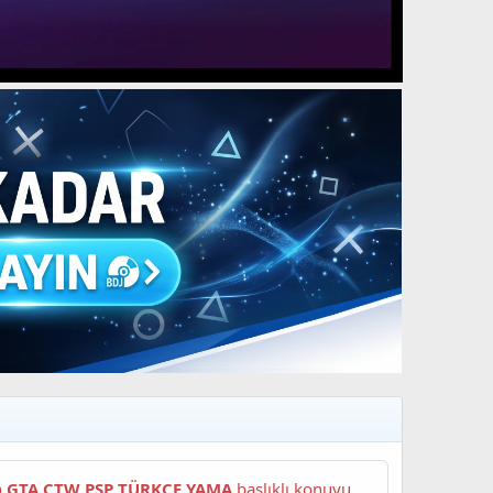
an
GTA CTW PSP TÜRKÇE YAMA
başlıklı konuyu