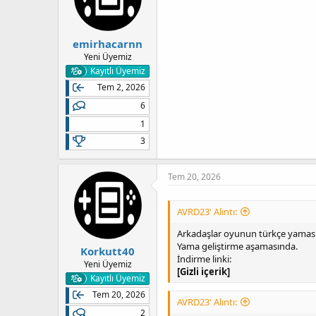
emirhacarnn
Yeni Üyemiz
Kayıtlı Üyemiz
Tem 2, 2026
6
1
3
Tem 20, 2026
AVRD23' Alıntı:
Arkadaşlar oyunun türkçe yaması 
Yama geliştirme aşamasında.
Korkutt40
İndirme linki:
Yeni Üyemiz
[Gizli içerik]
Kayıtlı Üyemiz
Tem 20, 2026
AVRD23' Alıntı:
2