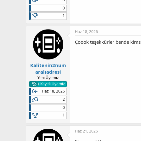
0
1
Haz 18, 2026
Çoook teşekkürler bende kims
Kalitenin2num
aralıadresi
Yeni Üyemiz
Kayıtlı Üyemiz
Haz 18, 2026
2
0
1
Haz 21, 2026