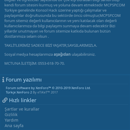
kendi forum sitesini kurmuş ve yoluna devam etmektedir MCPSP.COM
Türkiye genelinde Konsol Hack üzerine yaptığı çalışmalar ve
paylaşımlar doğrultusunda bu sektörde öncü olmuştur,MCPSP.COM
forum sitemiz değerli kullanıcılarının ve yeni katılacak olan değerli
kullanıcılarımıza da bilgi paylaşımı sunmaya devam edecektir Bizi
yıllardır unutmayan ve forum sitemize katkıda bulunan bütün
dostlarımıza selam olsun .
TAKLİTLERİMİZ SADECE BİZİ YAŞATIR,SAYGILARIMIZLA.
Sosyal medya hesaplarımıza
aşağıdan
ulaşabilirsiniz.
MCTUNA İLETİŞİM: 0553-618-70-70.
Forum yazılımı
Forum software by XenForo™
© 2010-2019 XenForo Ltd.
Türkçe XenForo 2
By eTiKeT™ 2017
Hızlı linkler
Şartlar ve kurallar
Gizlilik
Yardım
Ana sayfa