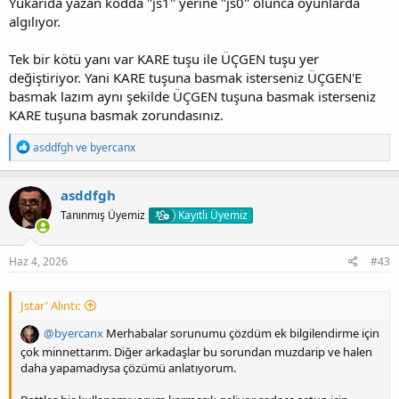
Yukarıda yazan kodda ''js1'' yerine ''js0'' olunca oyunlarda
algılıyor.
Tek bir kötü yanı var KARE tuşu ile ÜÇGEN tuşu yer
değiştiriyor. Yani KARE tuşuna basmak isterseniz ÜÇGEN'E
basmak lazım aynı şekilde ÜÇGEN tuşuna basmak isterseniz
KARE tuşuna basmak zorundasınız.
T
asddfgh
ve
byercanx
e
p
k
asddfgh
i
Tanınmış Üyemiz
Kayıtlı Üyemiz
l
e
r
:
Haz 4, 2026
#43
Jstar' Alıntı:
@byercanx
Merhabalar sorunumu çözdüm ek bilgilendirme için
çok minnettarım. Diğer arkadaşlar bu sorundan muzdarip ve halen
daha yapamadıysa çözümü anlatıyorum.