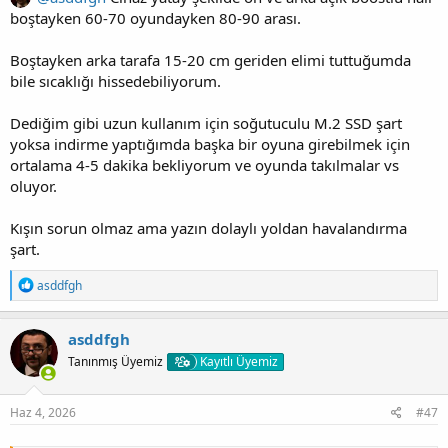
boştayken 60-70 oyundayken 80-90 arası.
Boştayken arka tarafa 15-20 cm geriden elimi tuttuğumda
bile sıcaklığı hissedebiliyorum.
Dediğim gibi uzun kullanım için soğutuculu M.2 SSD şart
yoksa indirme yaptığımda başka bir oyuna girebilmek için
ortalama 4-5 dakika bekliyorum ve oyunda takılmalar vs
oluyor.
Kışın sorun olmaz ama yazın dolaylı yoldan havalandırma
şart.
T
asddfgh
e
p
k
asddfgh
i
Tanınmış Üyemiz
Kayıtlı Üyemiz
l
e
r
:
Haz 4, 2026
#47