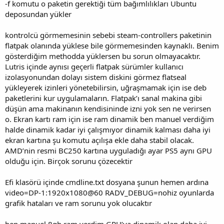
-f komutu o paketin gerektiği tüm bağımlılıkları Ubuntu
deposundan yükler
kontrolcü görmemesinin sebebi steam-controllers paketinin
flatpak olanında yüklese bile görmemesinden kaynaklı. Benim
gösterdiğim methodda yüklersen bu sorun olmayacaktır.
Lutris içinde aynısı geçerli flatpak sürümler kullanıcı
izolasyonundan dolayı sistem diskini görmez flatseal
yükleyerek izinleri yönetebilirsin, uğraşmamak için ise deb
paketlerini kur uygulamaların. Flatpak’ı sanal makina gibi
düşün ama makinanın kendisininde izni yok sen ne verirsen
o. Ekran kartı ram için ise ram dinamik ben manuel verdiğim
halde dinamik kadar iyi çalışmıyor dinamik kalması daha iyi
ekran kartına şu komutu açılışa ekle daha stabil olacak.
AMD’nin resmi BC250 kartına uyguladığı ayar PS5 aynı GPU
olduğu için. Birçok sorunu çözecektir
Efi klasörü içinde cmdline.txt dosyana şunun hemen ardına
video=DP-1:1920x1080@60 RADV_DEBUG=nohiz oyunlarda
grafik hataları ve ram sorunu yok olucaktır