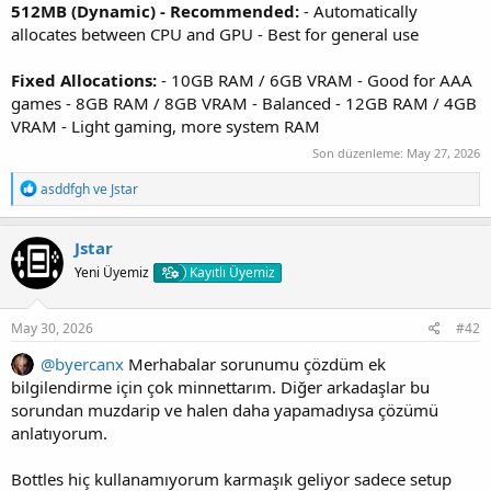
512MB (Dynamic) - Recommended:
- Automatically
allocates between CPU and GPU - Best for general use
Fixed Allocations:
- 10GB RAM / 6GB VRAM - Good for AAA
games - 8GB RAM / 8GB VRAM - Balanced - 12GB RAM / 4GB
VRAM - Light gaming, more system RAM
Son düzenleme:
May 27, 2026
T
asddfgh
ve
Jstar
e
p
k
Jstar
i
Yeni Üyemiz
Kayıtlı Üyemiz
l
e
r
:
May 30, 2026
#42
@byercanx
Merhabalar sorunumu çözdüm ek
bilgilendirme için çok minnettarım. Diğer arkadaşlar bu
sorundan muzdarip ve halen daha yapamadıysa çözümü
anlatıyorum.
Bottles hiç kullanamıyorum karmaşık geliyor sadece setup