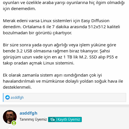
KARE tuşuna basmak isterseniz ÜÇGEN'E basmak lazım aynı şekilde
oyunları ve özelikle araba yarışı oyunlarına hiç ilgim olmadığı
ÜÇGEN tuşuna basmak isterseniz KARE tuşuna basmak
için denemedim.
zorundasınız.
Merak edeni varsa Linux sistemleri için Easy Diffusion
denedim. Ortalama 6 ile 7 dakika arasında 512x512 kaliteli
bozulmadan bir görüntü çıkartıyor.
Bir süre sonra yada oyun ağırlığı veya işlem yüküne göre
bende 3.2 USB olmasına rağmen biraz tıkanıyor. Şahsi
görüşüm uzun vade için en az 1 TB lik M.2. SSD alıp PS5 e
takıp oradan açmak Linux sistemini.
Ek olarak zamanla sistem aşırı ısındığından çok iyi
havalandırılmalı ve mümkünse dolaylı yoldan soğuk hava ile
desteklenmeli.
T
asddfgh
e
p
k
asddfgh
i
Tanınmış Üyemiz
Kayıtlı Üyemiz
l
e