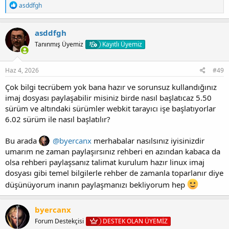
T
asddfgh
e
p
k
asddfgh
i
Tanınmış Üyemiz
Kayıtlı Üyemiz
l
e
r
:
Haz 4, 2026
#49
Çok bilgi tecrübem yok bana hazır ve sorunsuz kullandığınız
imaj dosyası paylaşabilir misiniz birde nasıl başlatıcaz 5.50
sürüm ve altındaki sürümler webkit tarayıcı işe başlatıyorlar
6.02 sürüm ile nasıl başlatılır?
Bu arada
@byercanx
merhabalar nasılsınız iyisinizdir
umarım ne zaman paylaşırsınız rehberi en azından kabaca da
olsa rehberi paylaşsanız talimat kurulum hazır linux imaj
dosyası gibi temel bilgilerle rehber de zamanla toparlanır diye
düşünüyorum inanın paylaşmanızı bekliyorum hep
byercanx
Forum Destekçisi
DESTEK OLAN ÜYEMİZ