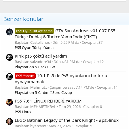
Benzer konular
GTA San Andreas v01.007 PS5
PS5 Oyun Türkçe Yama
Türkçe Dublaj & Türkçe Yama İndir (ÇIKTI)
Başlatan Castellanos
Dün 5:55 PM da
Cevaplar: 37
PS5 Oyun Türkçe Yama
Kırık ps5 çöktü acil yardım
Başlatan salvadore34
Dün 4:31 PM da
Cevaplar: 12
Playstation 5 Hack CFW
10.1 Ps5 de Ps5 oyunlarını bir türlü
PS5 Yardım
oynayamamak
Başlatan Mahmut..
Çarşamba saat 7:14 PM'de
Cevaplar: 14
Playstation 5 Yardım I Soru Cevap
PS5 7.61 LİNUX REHBERİ YARDIM
Başlatan MEHMETİKBAL
Tem 29, 2026
Cevaplar: 0
PS5 Linux
LEGO Batman Legacy of the Dark Knight - #ps5linux
Başlatan byercanx
May 23, 2026
Cevaplar: 5