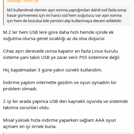
asddfgh' Alıntı:
M2 kullanılmalı demen aşırı ısınma yaptığından dahili ssd fazla ısınıp
hasar görmemesi için mi harici ssd hem soğutucu var aşırı ısınma
için hem de bozulsa bile yenisini alıp kullanmaya devam edilebilir.
M.2 ler hem USB lere göre daha hızlı hemde içinde ek
soğutma olursa genel sıcaklığı az da olsa düşürür.
Cihaz aşırı derecede ısınsa kapanır en fazla Linux kurulu
sisteme yani takılı USB ye zarar verir PS5 sistemine değil.
Hiç kapatmadan 3 güne yakın sürekli kullandim.
İndirme yaptım internette gezdim ve oyun oynadım bir
problem olmadı.
2 işi bir arada yapınca USB den kaynaklı oyunda ve sistemde
takılma sorunları oldu.
Misal yüksek hızla indirme yaparken sağlam AAA oyun
açmam en iyi örnek buna.