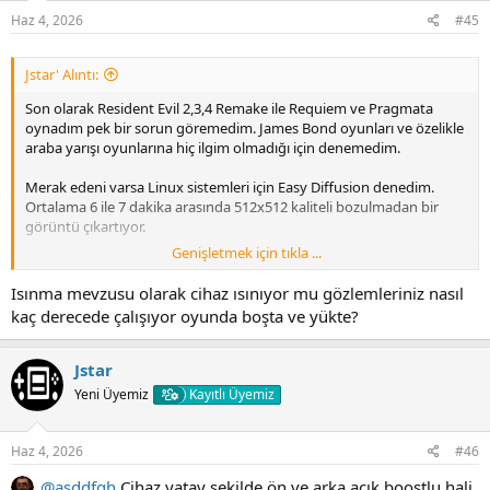
r
:
Haz 4, 2026
#45
Jstar' Alıntı:
Son olarak Resident Evil 2,3,4 Remake ile Requiem ve Pragmata
oynadım pek bir sorun göremedim. James Bond oyunları ve özelikle
araba yarışı oyunlarına hiç ilgim olmadığı için denemedim.
Merak edeni varsa Linux sistemleri için Easy Diffusion denedim.
Ortalama 6 ile 7 dakika arasında 512x512 kaliteli bozulmadan bir
görüntü çıkartıyor.
Genişletmek için tıkla ...
Bir süre sonra yada oyun ağırlığı veya işlem yüküne göre bende 3.2
USB olmasına rağmen biraz tıkanıyor. Şahsi görüşüm uzun vade için
Isınma mevzusu olarak cihaz ısınıyor mu gözlemleriniz nasıl
en az 1 TB lik M.2. SSD alıp PS5 e takıp oradan açmak Linux sistemini.
kaç derecede çalışıyor oyunda boşta ve yükte?
Ek olarak zamanla sistem aşırı ısındığından çok iyi havalandırılmalı
ve mümkünse dolaylı yoldan soğuk hava ile desteklenmeli.
Jstar
Yeni Üyemiz
Kayıtlı Üyemiz
Haz 4, 2026
#46
@asddfgh
Cihaz yatay şekilde ön ve arka açık boostlu hali