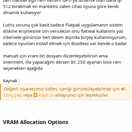
ben manuel 8gb ram verdim GPU’ya dinamik olan daha iyi
512 bırakmak en mantıklısı zaten cihaz oyuna göre kendi
dinamik kullanıyor
Lutris sorunu çok basit sadece Flatpak uygulamanın sistem
diskine erişmesine izin vericeksin onu flatseal kullanımı yaz
internete görürsün ben steam dışında birşey kullanmıyorum,
sadece oyunları install etmek için Bootless var bende o kadar
manuel için vram.txt dosyanı düzenleyebilirsin ama
önermem, illa yapacağım dersen BC 250 ayarları bios ram
seçenekleri aşağıda
kaynak :
Değerli ziyaretçimiz lütfen, içeriği görüntüleyebilmek için
Giriş yap
veya
Kayıt ol
anlayışınız için teşekkürler.
VRAM Allocation Options