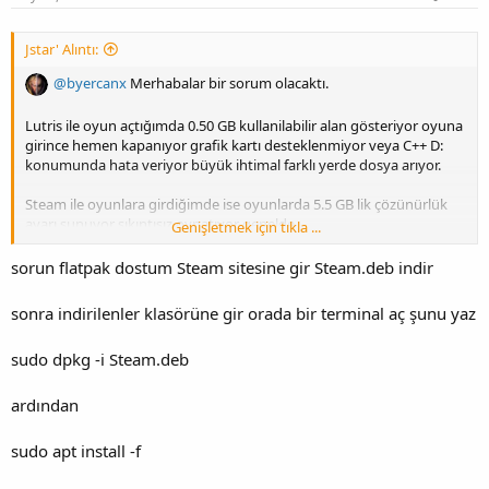
Jstar' Alıntı:
@byercanx
Merhabalar bir sorum olacaktı.
Lutris ile oyun açtığımda 0.50 GB kullanilabilir alan gösteriyor oyuna
girince hemen kapanıyor grafik kartı desteklenmiyor veya C++ D:
konumunda hata veriyor büyük ihtimal farklı yerde dosya arıyor.
Steam ile oyunlara girdiğimde ise oyunlarda 5.5 GB lik çözünürlük
ayarı sunuyor sıkıntısız oynatıyor genelde.
Genişletmek için tıkla ...
Sizde oyunlar için Steam'i benim gibi mecbur mu kullanıyorsunuz
sorun flatpak dostum Steam sitesine gir Steam.deb indir
yoksa ek ayar yaptiniz mi birde 5.5 GB yi yükseltme ve grafik kartıni
tanıtma şansımız var mı?
sonra indirilenler klasörüne gir orada bir terminal aç şunu yaz
Ek olarak Steam ile mecburen Mod manager den girdiğimde
sudo dpkg -i Steam.deb
Capcom oyunlarında Dualsense ne yaptiysam algılamıyor.
ardından
sudo apt install -f