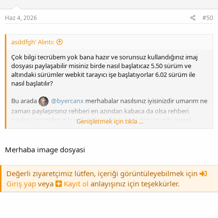
Haz 4, 2026
#50
asddfgh' Alıntı:
Çok bilgi tecrübem yok bana hazır ve sorunsuz kullandığınız imaj
dosyası paylaşabilir misiniz birde nasıl başlatıcaz 5.50 sürüm ve
altındaki sürümler webkit tarayıcı işe başlatıyorlar 6.02 sürüm ile
nasıl başlatılır?
Bu arada
@byercanx
merhabalar nasılsınız iyisinizdir umarım ne
zaman paylaşırsınız rehberi en azından kabaca da olsa rehberi
paylaşsanız talimat kurulum hazır linux imaj dosyası gibi temel
Genişletmek için tıkla ...
bilgilerle rehber de zamanla toparlanır diye düşünüyorum inanın
paylaşmanızı bekliyorum hep
Merhaba image dosyasi
Değerli ziyaretçimiz lütfen, içeriği görüntüleyebilmek için
Giriş yap
veya
Kayıt ol
anlayışınız için teşekkürler.