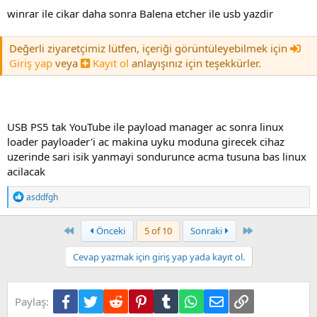
winrar ile cikar daha sonra Balena etcher ile usb yazdir
Değerli ziyaretçimiz lütfen, içeriği görüntüleyebilmek için
Giriş yap
veya
Kayıt ol
anlayışınız için teşekkürler.
USB PS5 tak YouTube ile payload manager ac sonra linux
loader payloader'i ac makina uyku moduna girecek cihaz
uzerinde sari isik yanmayi sondurunce acma tusuna bas linux
acilacak
T
asddfgh
e
p
k
First
Son
Önceki
5 of 10
Sonraki
i
l
Cevap yazmak için giriş yap yada kayıt ol.
e
r
:
Facebook
Twitter
Reddit
Pinterest
Tumblr
WhatsApp
E-posta
Link
Paylaş: