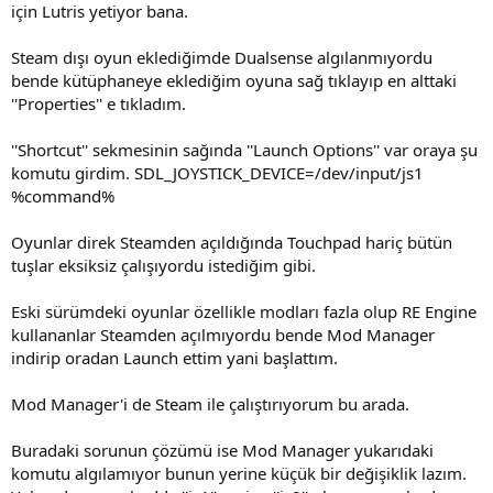
için Lutris yetiyor bana.
Steam dışı oyun eklediğimde Dualsense algılanmıyordu
bende kütüphaneye eklediğim oyuna sağ tıklayıp en alttaki
''Properties'' e tıkladım.
''Shortcut'' sekmesinin sağında ''Launch Options'' var oraya şu
komutu girdim. SDL_JOYSTICK_DEVICE=/dev/input/js1
%command%
Oyunlar direk Steamden açıldığında Touchpad hariç bütün
tuşlar eksiksiz çalışıyordu istediğim gibi.
Eski sürümdeki oyunlar özellikle modları fazla olup RE Engine
kullananlar Steamden açılmıyordu bende Mod Manager
indirip oradan Launch ettim yani başlattım.
Mod Manager'i de Steam ile çalıştırıyorum bu arada.
Buradaki sorunun çözümü ise Mod Manager yukarıdaki
komutu algılamıyor bunun yerine küçük bir değişiklik lazım.