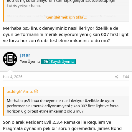
Bottles hiç kullanamıyorum karmaşık geliyor sadece setup için
Lutris yetiyor bana.
Steam dışı oyun eklediğimde Dualsense algılanmıyordu bende
Genişletmek için tıkla ...
kütüphaneye eklediğim oyuna sağ tıklayıp en alttaki ''Properties'' e
tıkladım.
Merhaba ps5 linux deneyiminiz nasıl ilerliyor özellikle de
oyun performansını merak ediyorum yeni çıkan 007 first light
''Shortcut'' sekmesinin sağında ''Launch Options'' var oraya şu
ve forza horizon 6 gibi test etme imkanınız oldu mu?
komutu girdim. SDL_JOYSTICK_DEVICE=/dev/input/js1
%command%
Jstar
Oyunlar direk Steamden açıldığında Touchpad hariç bütün tuşlar
Yeni Üyemiz
Kayıtlı Üyemiz
eksiksiz çalışıyordu istediğim gibi.
Eski sürümdeki oyunlar özellikle modları fazla olup RE Engine
Haz 4, 2026
#44
kullananlar Steamden açılmıyordu bende Mod Manager indirip
oradan Launch ettim yani başlattım.
asddfgh' Alıntı:
Mod Manager'i de Steam ile çalıştırıyorum bu arada.
Merhaba ps5 linux deneyiminiz nasıl ilerliyor özellikle de oyun
performansını merak ediyorum yeni çıkan 007 first light ve forza
Buradaki sorunun çözümü ise Mod Manager yukarıdaki komutu
horizon 6 gibi test etme imkanınız oldu mu?
algılamıyor bunun yerine küçük bir değişiklik lazım. Yukarıda yazan
kodda ''js1'' yerine ''js0'' olunca oyunlarda algılıyor.
Son olarak Resident Evil 2,3,4 Remake ile Requiem ve
Tek bir kötü yanı var KARE tuşu ile ÜÇGEN tuşu yer değiştiriyor. Yani
Pragmata oynadım pek bir sorun göremedim. James Bond