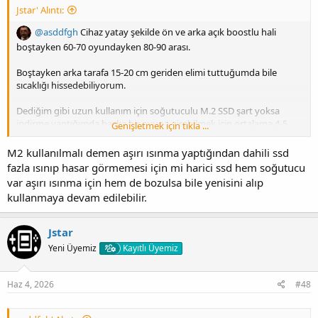
Jstar' Alıntı:
@asddfgh
Cihaz yatay şekilde ön ve arka açık boostlu hali
boştayken 60-70 oyundayken 80-90 arası.
Boştayken arka tarafa 15-20 cm geriden elimi tuttuğumda bile
sıcaklığı hissedebiliyorum.
Dediğim gibi uzun kullanım için soğutuculu M.2 SSD şart yoksa
indirme yaptığımda başka bir oyuna girebilmek için ortalama 4-5
Genişletmek için tıkla ...
dakika bekliyorum ve oyunda takılmalar vs oluyor.
M2 kullanılmalı demen aşırı ısınma yaptığından dahili ssd
Kışın sorun olmaz ama yazın dolaylı yoldan havalandırma şart.
fazla ısınıp hasar görmemesi için mi harici ssd hem soğutucu
var aşırı ısınma için hem de bozulsa bile yenisini alıp
kullanmaya devam edilebilir.
Jstar
Yeni Üyemiz
Kayıtlı Üyemiz
Haz 4, 2026
#48