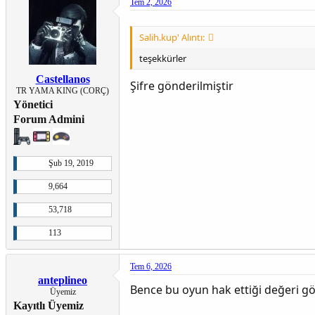
Tem 2, 2026
Salih.kup' Alıntı:
teşekkürler
Castellanos
Şifre gönderilmiştir
TR YAMA KING (CORÇ)
Yönetici
Forum Admini
Şub 19, 2019
9,664
53,718
113
Tem 6, 2026
anteplineo
Bence bu oyun hak ettiği değeri g
Üyemiz
Kayıtlı Üyemiz