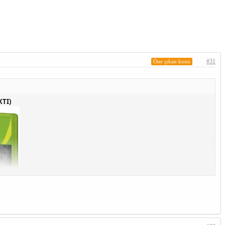
#31
Öne çıkan konu
KTI)