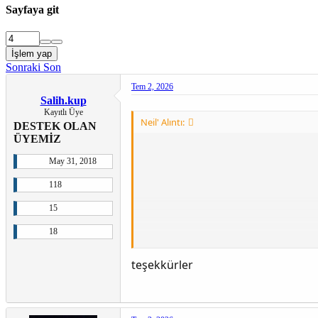
Sayfaya git
İşlem yap
Sonraki
Son
Tem 2, 2026
Salih.kup
Kayıtlı Üye
Neil' Alıntı:
DESTEK OLAN
ÜYEMİZ
May 31, 2018
118
15
18
teşekkürler