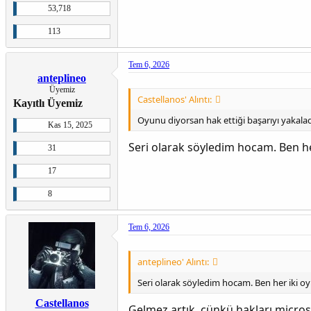
Neil
53,718
: DLC ve update uyumluluğu sağ
113
Tem 6, 2026
anteplineo
Üyemiz
Castellanos' Alıntı:
Kayıtlı Üyemiz
Oyunu diyorsan hak ettiği başarıyı yakala
Kas 15, 2025
Seri olarak söyledim hocam. Ben 
31
17
8
Tem 6, 2026
anteplineo' Alıntı:
Seri olarak söyledim hocam. Ben her iki
Castellanos
Gelmez artık, çünkü hakları micros