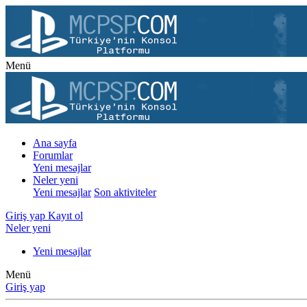
Menü
Ana sayfa
Forumlar
Yeni mesajlar
Neler yeni
Yeni mesajlar
Son aktiviteler
Giriş yap
Kayıt ol
Neler yeni
Yeni mesajlar
Menü
Giriş yap