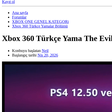
Kayıt ol
Ana sayfa
Forumlar
XBOX ONE GENEL KATEGORi
Xbox 360 Türkçe Yamalar Bölümü
Xbox 360 Türkçe Yama
The Evi
Konbuyu başlatan
Neil
Başlangıç tarihi
Nis 20, 2026