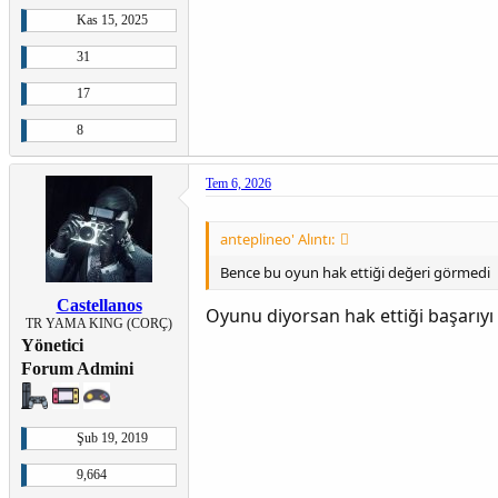
The Evil Within
ve Oyuna çıkmı
Kas 15, 2025
TECHNO
Öncelikle oyunu çeviren
31
Kurulu
17
Ricamı kırmayıp tüm konsollar iç
8
yükten kurta
Tem 6, 2026
Shinji Mikami ve Tango Gameworks'ün 
korkutucu ve ayrıntılı bir hikaye, g
anteplineo' Alıntı:
oyununda hayat
Bence bu oyun hak ettiği değeri görmedi
Castellanos
Oyunu diyorsan hak ettiği başarıyı
TR YAMA KING (CORÇ)
Türkçe yama USA 425307F4 versiyonu
Yönetici
içinde payl
Forum Admini
Şub 19, 2019
Eski nesil yamaları ne kadar ilgi g
ihtiyacımız var. Bu yamaya da,
9,664