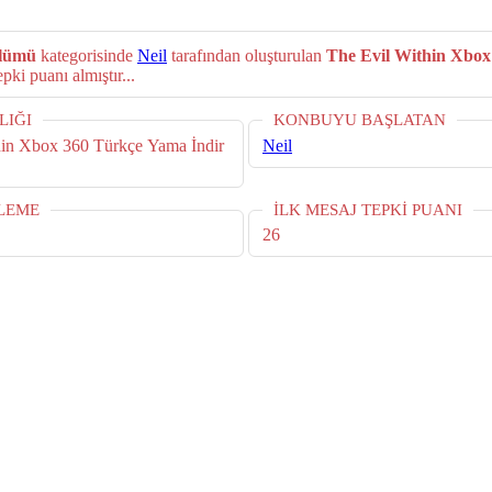
ölümü
kategorisinde
Neil
tarafından oluşturulan
The Evil Within Xbox
nmiş, 43 yorum ve 26 tepki puanı almıştır...
LIĞI
KONBUYU BAŞLATAN
hin Xbox 360 Türkçe Yama İndir
Neil
LEME
İLK MESAJ TEPKI PUANI
26