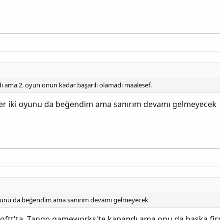
landı bu sayede DLC ek paketleri sorunsuz Türkçe Font desteği ile o
klasörüne ekledim, mutlaka okuyun.
dı ama 2. oyun onun kadar başarılı olamadı maalesef.
her iki oyunu da beğendim ama sanırım devamı gelmeyecek
TÜRKÇE ÇEVİRİ
TECHNOGAME EKİBİ
XBOX360 TÜRKÇE FONT
CASTELLANOS
NEIL
XBOX360 LOCALIZATION TOOL
+
FONT
 oyunu da beğendim ama sanırım devamı gelmeyecek
ALEX
oftt'ta. Tango gameworks'te kapandı ama onu da başka firma