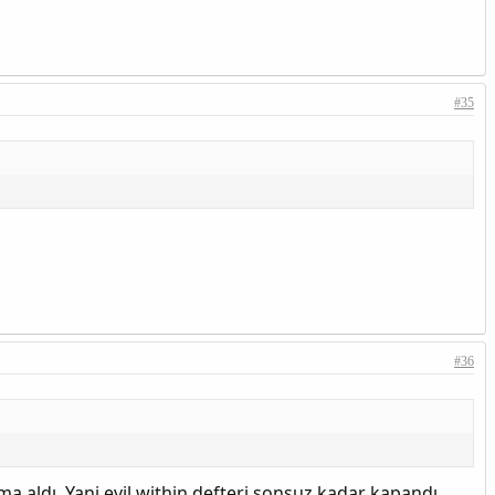
yanayabileceksiniz. Oyunu ve DLC'leri nerden indirdiğimi yama
#35
#36
 TOOL
 aldı. Yani evil within defteri sonsuz kadar kapandı.